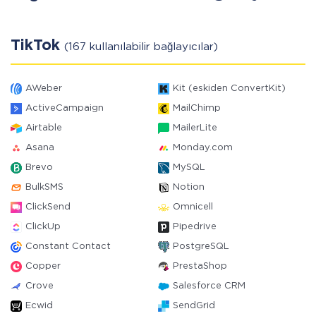
TikTok
(167 kullanılabilir bağlayıcılar)
AWeber
Kit (eskiden ConvertKit)
ActiveCampaign
MailChimp
Airtable
MailerLite
Asana
Monday.com
Brevo
MySQL
BulkSMS
Notion
ClickSend
Omnicell
ClickUp
Pipedrive
Constant Contact
PostgreSQL
Copper
PrestaShop
Crove
Salesforce CRM
Ecwid
SendGrid