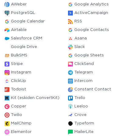
AWeber
Google Analytics
PostgreSQL
ActiveCampaign
Google Calendar
RSS
Airtable
Google Contacts
Salesforce CRM
Asana
Google Drive
Slack
BulkSMS
Google Sheets
Stripe
ClickSend
Instagram
Telegram
ClickUp
Intercom
Todoist
Constant Contact
Kit (eskiden ConvertKit)
Trello
Copper
Leeloo
Twilio
Crove
MailChimp
Typeform
Elementor
MailerLite