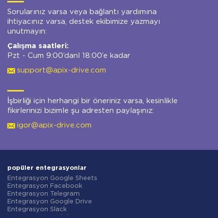
Sorularınız varsa veya bağlantı yardımına
ihtiyacınız varsa, destek ekibimize yazmayı
unutmayın:
Çalışma saatleri:
Pzt - Cum 9:00’danl 18:00’e kadar
support@apix-drive.com
İşbirliği için herhangi bir öneriniz varsa, kesinlikle
fikirlerinizi bizimle şu adresten paylaşınız:
igor@apix-drive.com
popüler entegrasyonlar
Entegrasyon Google Sheets
Entegrasyon Facebook
Entegrasyon Telegram
Entegrasyon Google Drive
Entegrasyon Slack
Entegrasyon MailChimp