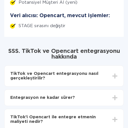
Potansiyel Müşteri Al (yeni)
Veri alıcısı: Opencart, mevcut işlemler:
STAGE sırasını değiştir
SSS. TikTok ve Opencart entegrasyonu
hakkında
TikTok ve Opencart entegrasyonu nasıl
gerçekleştirilir?
İlk olarak,
'ı ApiX-Drive
'a kaydetmeniz gerekir.
TikTok'den Opencart'ye hangi verilerin aktarılacağını
Entegrasyon ne kadar sürer?
seçin
Otomatik güncellemeyi aç
Entegre etmek istediğiniz sisteme bağlı olarak kurulum
Artık veriler otomatik olarak TikTok'den
süresi 5 ile 30 dakika arasında değişebilir. Ortalama
Opencart'ye aktarılacaktır.
TikTok'i Opencart ile entegre etmenin
olarak, 10-15 dakika sürer.
maliyeti nedir?