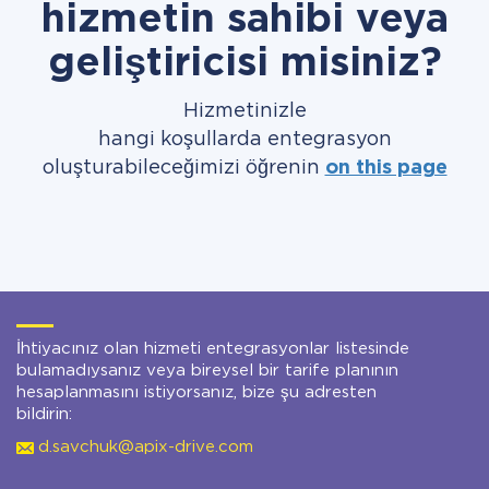
hizmetin sahibi veya
geliştiricisi misiniz?
Hizmetinizle
hangi koşullarda entegrasyon
oluşturabileceğimizi öğrenin
on this page
İhtiyacınız olan hizmeti entegrasyonlar listesinde
bulamadıysanız veya bireysel bir tarife planının
hesaplanmasını istiyorsanız, bize şu adresten
bildirin:
d.savchuk@apix-drive.com