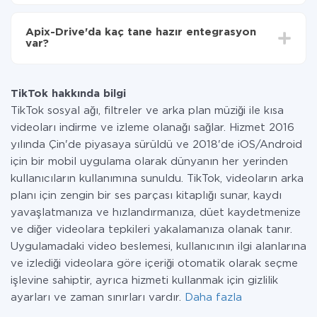
Tüm işlevler tüm tarife planlarında mevcut olduğundan
entegrasyon için ödeme yapmanız gerekmez.
Apix-Drive'da kaç tane hazır entegrasyon
Hizmetimiz aracılığıyla yalnızca bir sisteminizden
var?
diğerine aktarılan veri miktarı için ödeme yaparsınız.
Ayda az miktarda veriye sahipseniz, ücretsiz bir plan
Şu anda TikTok ve Opencart yanında 296 +
kullanabilir ve gerekirse ücretli bir plana geçebilirsiniz.
entegrasyonlarımız var
tarifeleri
hakkında daha fazla bilgi.
TikTok hakkında bilgi
TikTok sosyal ağı, filtreler ve arka plan müziği ile kısa
videoları indirme ve izleme olanağı sağlar. Hizmet 2016
yılında Çin'de piyasaya sürüldü ve 2018'de iOS/Android
için bir mobil uygulama olarak dünyanın her yerinden
kullanıcıların kullanımına sunuldu. TikTok, videoların arka
planı için zengin bir ses parçası kitaplığı sunar, kaydı
yavaşlatmanıza ve hızlandırmanıza, düet kaydetmenize
ve diğer videolara tepkileri yakalamanıza olanak tanır.
Uygulamadaki video beslemesi, kullanıcının ilgi alanlarına
ve izlediği videolara göre içeriği otomatik olarak seçme
işlevine sahiptir, ayrıca hizmeti kullanmak için gizlilik
ayarları ve zaman sınırları vardır.
Daha fazla