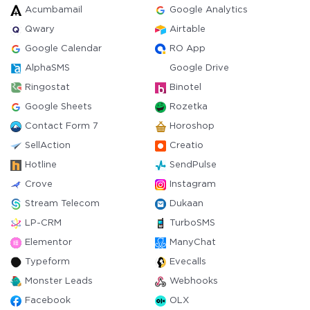
Acumbamail
Google Analytics
Qwary
Airtable
Google Calendar
RO App
AlphaSMS
Google Drive
Ringostat
Binotel
Google Sheets
Rozetka
Contact Form 7
Horoshop
SellAction
Creatio
Hotline
SendPulse
Crove
Instagram
Stream Telecom
Dukaan
LP-CRM
TurboSMS
Elementor
ManyChat
Typeform
Evecalls
Monster Leads
Webhooks
Facebook
OLX