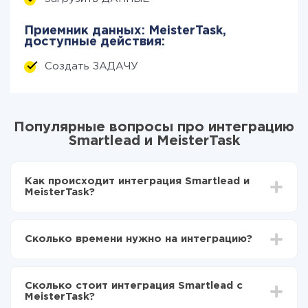
Приемник данных: MeisterTask,
доступные действия:
Создать ЗАДАЧУ
Популярные вопросы про интеграцию
Smartlead и MeisterTask
Как происходит интеграция Smartlead и
MeisterTask?
Для начала нужно
зарегистрироваться в ApiX-
Drive
Сколько времени нужно на интеграцию?
Выбираете какие данные передавать из
Smartlead в MeisterTask
В зависимости от системы, с которой вы будете
Включаете автообновление
делать интеграцию, время настройки может
Теперь данные будут автоматически
Сколько стоит интеграция Smartlead с
отличаться и составлять от 5-ти до 30-минут. В
передаваться из Smartlead в MeisterTask
MeisterTask?
среднем настройка занимает 10-15 минут.