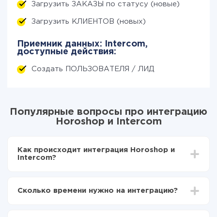
Загрузить ЗАКАЗЫ по статусу (новые)
Загрузить КЛИЕНТОВ (новых)
Приемник данных: Intercom,
доступные действия:
Создать ПОЛЬЗОВАТЕЛЯ / ЛИД
Популярные вопросы про интеграцию
Horoshop и Intercom
Как происходит интеграция Horoshop и
Intercom?
Для начала нужно
зарегистрироваться в ApiX-
Drive
Сколько времени нужно на интеграцию?
Выбираете какие данные передавать из
Horoshop в Intercom
В зависимости от системы, с которой вы будете
Включаете автообновление