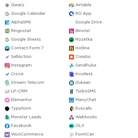
Qwary
Airtable
Google Calendar
RO App
AlphaSMS
Google Drive
Ringostat
Binotel
Google Sheets
Rozetka
Contact Form 7
Hotline
SellAction
Creatio
Instagram
SendPulse
Crove
Invoiless
Stream Telecom
Dukaan
LP-CRM
TurboSMS
Elementor
ManyChat
Typeform
Evecalls
Monster Leads
Webhooks
Facebook
OLX
WooCommerce
FormCan