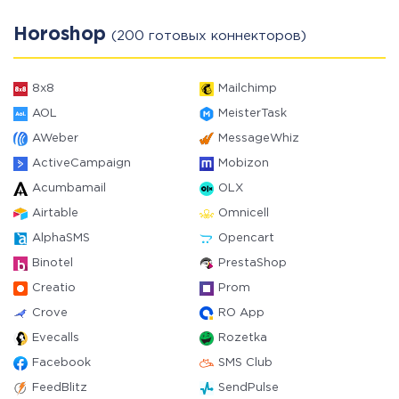
Horoshop
(200 готовых коннекторов)
8x8
Mailchimp
AOL
MeisterTask
AWeber
MessageWhiz
ActiveCampaign
Mobizon
Acumbamail
OLX
Airtable
Omnicell
AlphaSMS
Opencart
Binotel
PrestaShop
Creatio
Prom
Crove
RO App
Evecalls
Rozetka
Facebook
SMS Club
FeedBlitz
SendPulse