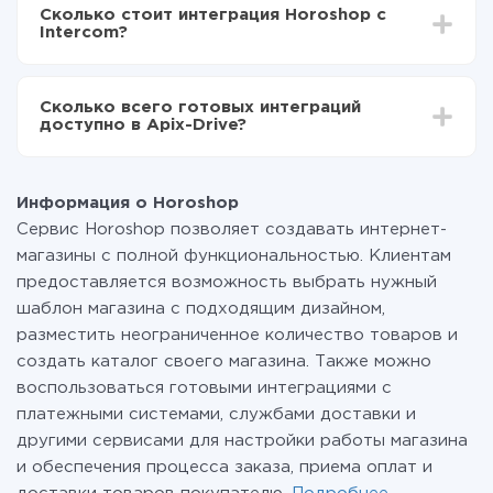
делать интеграцию, время настройки может
Теперь данные будут автоматически
Сколько стоит интеграция Horoshop с
отличаться и составлять от 5-ти до 30-минут. В
передаваться из Horoshop в Intercom
Intercom?
среднем настройка занимает 10-15 минут.
За саму интеграцию ничего платить не нужно и на
всех тарифах доступен полностью весь
Сколько всего готовых интеграций
функционал. Вы оплачиваете только количество
доступно в Apix-Drive?
данных, которые по факту передаются из одной
вашей системы в другую через наш сервис. Если у
На данный момент у нас готово 400+ интеграций
вас количество данных в месяц небольшое, можете
помимо Horoshop и Intercom
смело пользоваться бесплатным тарифом или
Информация о Horoshop
перейти на платный, при необходимости. Подробнее
Сервис Horoshop позволяет создавать интернет-
о
тарифах
.
магазины с полной функциональностью. Клиентам
предоставляется возможность выбрать нужный
шаблон магазина с подходящим дизайном,
разместить неограниченное количество товаров и
создать каталог своего магазина. Также можно
воспользоваться готовыми интеграциями с
платежными системами, службами доставки и
другими сервисами для настройки работы магазина
и обеспечения процесса заказа, приема оплат и