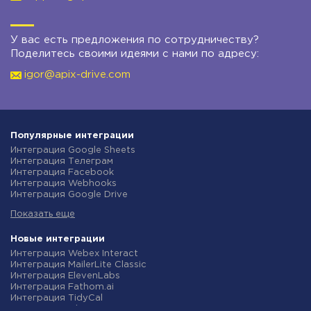
У вас есть предложения по сотрудничеству?
Поделитесь своими идеями с нами по адресу:
igor@apix-drive.com
Популярные интеграции
Интеграция Google Sheets
Интеграция Телеграм
Интеграция Facebook
Интеграция Webhooks
Интеграция Google Drive
Интеграция Opencart
Показать еще
Интеграция Gmail
Интеграция Rozetka
Интеграция Новая Почта
Новые интеграции
Интеграция Binotel
Интеграция Webex Interact
Интеграция OpenAI (ChatGPT)
Интеграция MailerLite Classic
Интеграция Prom
Интеграция ElevenLabs
Интеграция Приват24
Интеграция Fathom.ai
Интеграция OLX
Интеграция TidyCal
Интеграция TurboSMS
Интеграция Olostep