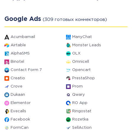
Google Ads
(309 готовых коннекторов)
Acumbamail
ManyChat
Airtable
Monster Leads
AlphaSMS
OLX
Binotel
Omnicell
Contact Form 7
Opencart
Creatio
PrestaShop
Crove
Prom
Dukaan
Qwary
Elementor
RO App
Evecalls
Ringostat
Facebook
Rozetka
FormCan
SellAction