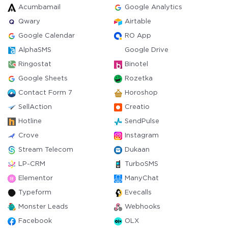
Acumbamail
Google Analytics
Qwary
Airtable
Google Calendar
RO App
AlphaSMS
Google Drive
Ringostat
Binotel
Google Sheets
Rozetka
Contact Form 7
Horoshop
SellAction
Creatio
Hotline
SendPulse
Crove
Instagram
Stream Telecom
Dukaan
LP-CRM
TurboSMS
Elementor
ManyChat
Typeform
Evecalls
Monster Leads
Webhooks
Facebook
OLX