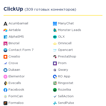
ClickUp
(309 готовых коннекторов)
Acumbamail
ManyChat
Airtable
Monster Leads
AlphaSMS
OLX
Binotel
Omnicell
Contact Form 7
Opencart
Creatio
PrestaShop
Crove
Prom
Dukaan
Qwary
Elementor
RO App
Evecalls
Ringostat
Facebook
Rozetka
FormCan
SellAction
Formaloo
SendPulse