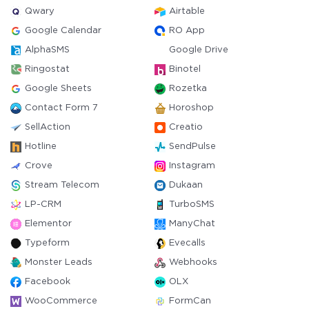
Qwary
Airtable
Google Calendar
RO App
AlphaSMS
Google Drive
Ringostat
Binotel
Google Sheets
Rozetka
Contact Form 7
Horoshop
SellAction
Creatio
Hotline
SendPulse
Crove
Instagram
Stream Telecom
Dukaan
LP-CRM
TurboSMS
Elementor
ManyChat
Typeform
Evecalls
Monster Leads
Webhooks
Facebook
OLX
WooCommerce
FormCan