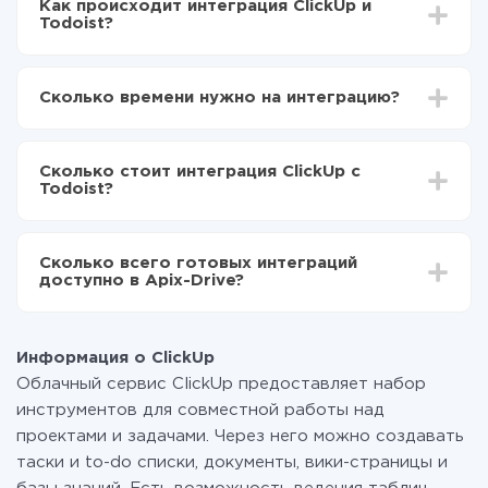
Как происходит интеграция ClickUp и
Todoist?
Для начала нужно
зарегистрироваться в ApiX-
Drive
Сколько времени нужно на интеграцию?
Выбираете какие данные передавать из ClickUp в
Todoist
В зависимости от системы, с которой вы будете
Включаете автообновление
делать интеграцию, время настройки может
Теперь данные будут автоматически
Сколько стоит интеграция ClickUp с
отличаться и составлять от 5-ти до 30-минут. В
передаваться из ClickUp в Todoist
Todoist?
среднем настройка занимает 10-15 минут.
За саму интеграцию ничего платить не нужно и на
всех тарифах доступен полностью весь
Сколько всего готовых интеграций
функционал. Вы оплачиваете только количество
доступно в Apix-Drive?
данных, которые по факту передаются из одной
вашей системы в другую через наш сервис. Если у
На данный момент у нас готово 400+ интеграций
вас количество данных в месяц небольшое, можете
помимо ClickUp и Todoist
смело пользоваться бесплатным тарифом или
Информация о ClickUp
перейти на платный, при необходимости. Подробнее
Облачный сервис ClickUp предоставляет набор
о
тарифах
.
инструментов для совместной работы над
проектами и задачами. Через него можно создавать
таски и to-do списки, документы, вики-страницы и