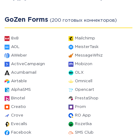
GoZen Forms
(200 готовых коннекторов)
8x8
Mailchimp
AOL
MeisterTask
AWeber
MessageWhiz
ActiveCampaign
Mobizon
Acumbamail
OLX
Airtable
Omnicell
AlphaSMS
Opencart
Binotel
PrestaShop
Creatio
Prom
Crove
RO App
Evecalls
Rozetka
Facebook
SMS Club