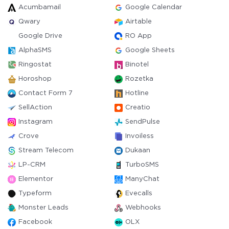
Acumbamail
Google Calendar
Qwary
Airtable
Google Drive
RO App
AlphaSMS
Google Sheets
Ringostat
Binotel
Horoshop
Rozetka
Contact Form 7
Hotline
SellAction
Creatio
Instagram
SendPulse
Crove
Invoiless
Stream Telecom
Dukaan
LP-CRM
TurboSMS
Elementor
ManyChat
Typeform
Evecalls
Monster Leads
Webhooks
Facebook
OLX