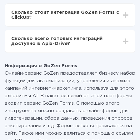
В зависимости от системы, с которой вы будете
Включаете автообновление
делать интеграцию, время настройки может
Теперь данные будут автоматически
Сколько стоит интеграция GoZen Forms с
отличаться и составлять от 5-ти до 30-минут. В
передаваться из GoZen Forms в ClickUp
ClickUp?
среднем настройка занимает 10-15 минут.
За саму интеграцию ничего платить не нужно и на
всех тарифах доступен полностью весь
Сколько всего готовых интеграций
функционал. Вы оплачиваете только количество
доступно в Apix-Drive?
данных, которые по факту передаются из одной
вашей системы в другую через наш сервис. Если у
На данный момент у нас готово 400+ интеграций
вас количество данных в месяц небольшое, можете
помимо GoZen Forms и ClickUp
смело пользоваться бесплатным тарифом или
Информация о GoZen Forms
перейти на платный, при необходимости. Подробнее
Онлайн-сервис GoZen предоставляет бизнесу набор
о
тарифах
.
функций для автоматизации, управления и анализа
кампаний интернет-маркетинга, используя для этого
алгоритмы AI. В пакет решений от этой платформы
входит сервис GoZen Forms. С помощью этого
инструмента можно создавать онлайн-формы для
лидогенерации, сбора данных, проведения опросов,
анкетирования и т.д. Формы легко встраиваются на
сайт. Также ими можно делиться с помощью ссылки