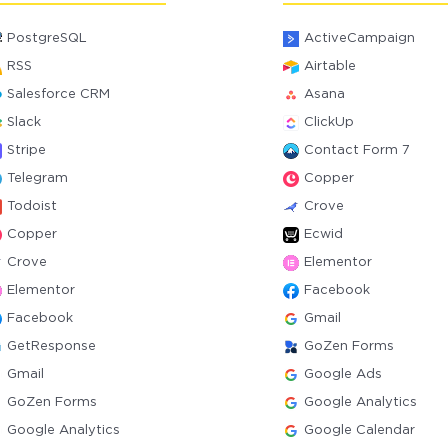
PostgreSQL
ActiveCampaign
RSS
Airtable
Salesforce CRM
Asana
Slack
ClickUp
Stripe
Contact Form 7
Telegram
Copper
Todoist
Crove
Copper
Ecwid
Crove
Elementor
Elementor
Facebook
Facebook
Gmail
GetResponse
GoZen Forms
Gmail
Google Ads
GoZen Forms
Google Analytics
Google Analytics
Google Calendar