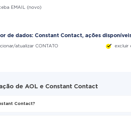
ceba EMAIL (novo)
or de dados: Constant Contact, ações disponíveis
cionar/atualizar CONTATO
excluir
ração de AOL e Constant Contact
stant Contact?
ive
onstant Contact
amente de AOL para Constant Contact