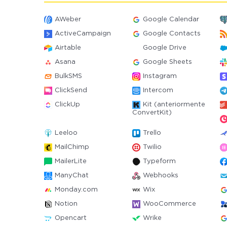
AWeber
Google Calendar
ActiveCampaign
Google Contacts
Airtable
Google Drive
Asana
Google Sheets
BulkSMS
Instagram
ClickSend
Intercom
ClickUp
Kit (anteriormente
ConvertKit)
Leeloo
Trello
MailChimp
Twilio
MailerLite
Typeform
ManyChat
Webhooks
Monday.com
Wix
Notion
WooCommerce
Opencart
Wrike