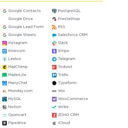
Google Contacts
PostgreSQL
Google Drive
PrestaShop
Google Lead Form
RSS
Google Sheets
Salesforce CRM
Instagram
Slack
Intercom
Stripe
Leeloo
Telegram
MailChimp
Todoist
MailerLite
Trello
ManyChat
Typeform
Monday.com
Wix
MySQL
WooCommerce
Notion
Wrike
Opencart
ZOHO CRM
Pipedrive
iCloud