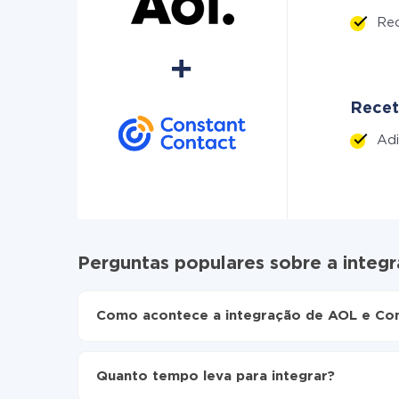
Re
Recet
Adi
Perguntas populares sobre a integ
Como acontece a integração de AOL e Con
Para começar é preciso
registar-se no ApiX-Dr
Escolha quais dados transferir de AOL para C
Quanto tempo leva para integrar?
Ative a atualização automática
Agora os dados serão transferidos automatic