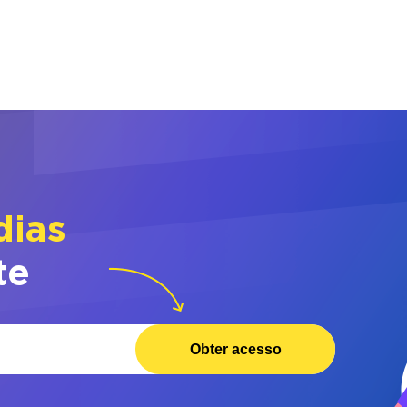
dias
te
Obter acesso