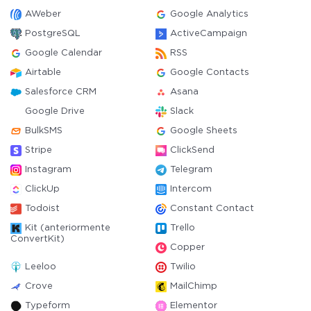
AWeber
Google Analytics
PostgreSQL
ActiveCampaign
Google Calendar
RSS
Airtable
Google Contacts
Salesforce CRM
Asana
Google Drive
Slack
BulkSMS
Google Sheets
Stripe
ClickSend
Instagram
Telegram
ClickUp
Intercom
Todoist
Constant Contact
Kit (anteriormente
Trello
ConvertKit)
Copper
Leeloo
Twilio
Crove
MailChimp
Typeform
Elementor