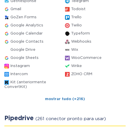
GetResponse
Telegram
Gmail
Todoist
GoZen Forms
Trello
Google Analytics
Twilio
Google Calendar
Typeform
Google Contacts
Webhooks
Google Drive
Wix
Google Sheets
WooCommerce
Instagram
Wrike
Intercom
ZOHO CRM
Kit (anteriormente
ConvertKit)
mostrar tudo (+216)
Pipedrive
(261 conector pronto para usar)