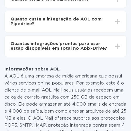
Pipedrive
Ative a atualização automática
Dependendo do sistema com o qual você vai integrar,
Agora os dados serão transferidos
o tempo de configuração pode variar e estar entre 5 e
automaticamente de AOL para Pipedrive
Quanto custa a integração de AOL com
30 minutos. Em média, a configuração leva de 10 a 15
Pipedrive?
minutos.
Não é preciso pagar nada pela integração em si, e
todas as funcionalidades estão disponíveis em todas
Quantas integrações prontas para usar
as tarifas. Você paga apenas pela quantidade de
estão disponíveis em total no Apix-Drive?
dados que é realmente transferida de um de seus
sistemas para outro por meio do nosso serviço. Se
No momento, temos prontas para usar296 +
você tem uma pequena quantidade de dados por mês,
integrações, além de AOL e Pipedrive
pode usar com segurança um plano de tarifa gratuita
Informações sobre AOL
ou mudar para um de pago, se necessário. Mais
A AOL é uma empresa de mídia americana que possui
detalhes sobre
tarifas
.
vários serviços online populares. Por exemplo, este é o
cliente de e-mail AOL Mail, seus usuários recebem uma
caixa de correio gratuita com 250 GB de espaço em
disco. Ele pode armazenar até 4.000 emails de entrada
e 4.000 de saída, bem como anexar arquivos de até 25
MB a eles. O AOL Mail oferece suporte aos protocolos
POP3, SMTP, IMAP, proteção integrada contra spam /