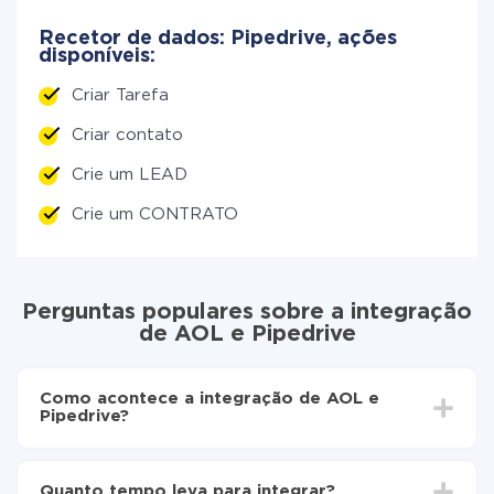
Recetor de dados: Pipedrive, ações
disponíveis:
Criar Tarefa
Criar contato
Crie um LEAD
Crie um CONTRATO
Perguntas populares sobre a integração
de AOL e Pipedrive
Como acontece a integração de AOL e
Pipedrive?
Para começar é preciso
registar-se no ApiX-Drive
Escolha quais dados transferir de AOL para
Quanto tempo leva para integrar?