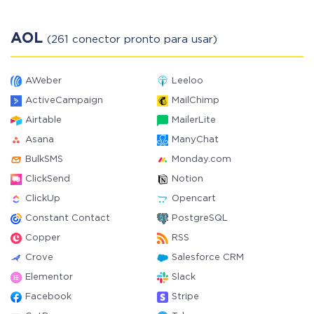
AOL
(261 conector pronto para usar)
AWeber
Leeloo
ActiveCampaign
MailChimp
Airtable
MailerLite
Asana
ManyChat
BulkSMS
Monday.com
ClickSend
Notion
ClickUp
Opencart
Constant Contact
PostgreSQL
Copper
RSS
Crove
Salesforce CRM
Elementor
Slack
Facebook
Stripe