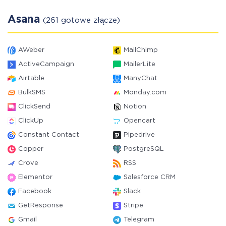
Asana
(261 gotowe złącze)
AWeber
MailChimp
ActiveCampaign
MailerLite
Airtable
ManyChat
BulkSMS
Monday.com
ClickSend
Notion
ClickUp
Opencart
Constant Contact
Pipedrive
Copper
PostgreSQL
Crove
RSS
Elementor
Salesforce CRM
Facebook
Slack
GetResponse
Stripe
Gmail
Telegram