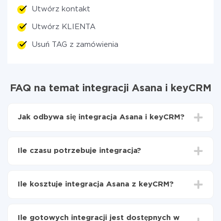
Utwórz kontakt
Utwórz KLIENTA
Usuń TAG z zamówienia
FAQ na temat integracji Asana i keyCRM
Jak odbywa się integracja Asana i keyCRM?
Najpierw
zarejestruj się w ApiX-Drive
Wybierz, jakie dane przenieść z Asana do keyCRM
Ile czasu potrzebuje integracja?
Włącz aktualizację
Teraz dane będą automatycznie przesyłane z
W zależności od systemu, z którym będziesz
Asana do keyCRM
integrować, czas konfiguracji może się różnić i wynosić
Ile kosztuje integracja Asana z keyCRM?
od 5 do 30 minut. Konfiguracja zajmuje średnio 10-15
minut.
Za właśnie integrację nie musisz płacić nic, a cała
funkcjonalność jest dostępna we wszystkich taryfach.
Ile gotowych integracji jest dostępnych w
Płacisz tylko za ilość danych, która faktycznie jest