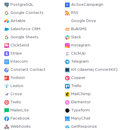
PostgreSQL
ActiveCampaign
Google Contacts
RSS
Airtable
Google Drive
Salesforce CRM
BulkSMS
Google Sheets
Slack
ClickSend
Instagram
Stripe
ClickUp
Intercom
Telegram
Constant Contact
Kit (dawniej ConvertKit)
Todoist
Copper
Leeloo
Trello
Crove
MailChimp
Twilio
Elementor
MailerLite
Typeform
Facebook
ManyChat
Webhooks
GetResponse