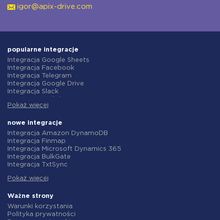
igor@apix-drive.com
popularne integracje
Integracja Google Sheets
Integracja Facebook
Integracja Telegram
Integracja Google Drive
Integracja Slack
Integracja MailChimp
Pokaż więcej
Integracja Gmail
Integracja Trello
Integracja ClickUp
nowe integracje
Integracja Airtable
Integracja Amazon DynamoDB
Integracja Google Contacts
Integracja Finmap
Integracja OpenAI (ChatGPT)
Integracja Microsoft Dynamics 365
Integracja Instagram
Integracja BulkGate
Integracja ActiveCampaign
Integracja TxtSync
Integracja Typeform
Integracja Wire2Air
Integracja Salesforce CRM
Pokaż więcej
Integracja Corezoid
Integracja Monday.com
Integracja Infobip
Integracja Notion
Integracja Instasent
Ważne strony
Integracja Stripe
Integracja AtomPark
Warunki korzystania
Integracja AWeber
Integracja TXTImpact
Polityka prywatności
Integracja Asana
Integracja Campaign Monitor