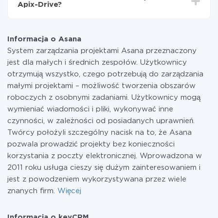
Apix-Drive?
przekazywana z jednego z Twoich systemów do
drugiego za pośrednictwem naszej usługi. Jeśli
W tej chwili zakończyliśmy 296+ integracji oprócz
dysponujesz niewielką ilością danych miesięcznie,
Asana i keyCRM
możesz bezpiecznie skorzystać z darmowej taryfy lub
Informacja o Asana
w razie potrzeby przełączyć się na płatną. Więcej
System zarządzania projektami Asana przeznaczony
informacji o
taryfach
.
jest dla małych i średnich zespołów. Użytkownicy
otrzymują wszystko, czego potrzebują do zarządzania
małymi projektami – możliwość tworzenia obszarów
roboczych z osobnymi zadaniami. Użytkownicy mogą
wymieniać wiadomości i pliki, wykonywać inne
czynności, w zależności od posiadanych uprawnień.
Twórcy położyli szczególny nacisk na to, że Asana
pozwala prowadzić projekty bez konieczności
korzystania z poczty elektronicznej. Wprowadzona w
2011 roku usługa cieszy się dużym zainteresowaniem i
jest z powodzeniem wykorzystywana przez wiele
znanych firm.
Więcej
Informacja o keyCRM