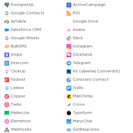
PostgreSQL
ActiveCampaign
Google Contacts
RSS
Airtable
Google Drive
Salesforce CRM
Asana
Google Sheets
Slack
BulkSMS
Instagram
Stripe
ClickSend
Intercom
Telegram
ClickUp
Kit (dawniej ConvertKit)
Todoist
Constant Contact
Leeloo
Trello
Copper
MailChimp
Twilio
Crove
MailerLite
Typeform
Elementor
ManyChat
Webhooks
GetResponse