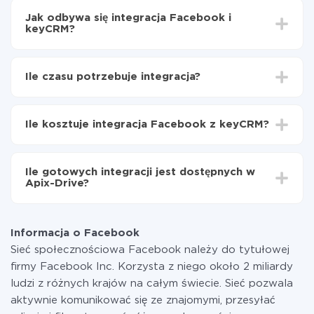
Jak odbywa się integracja Facebook i
keyCRM?
Najpierw
zarejestruj się w ApiX-Drive
Wybierz, jakie dane przenieść z Facebook do
Ile czasu potrzebuje integracja?
keyCRM
Włącz aktualizację
W zależności od systemu, z którym będziesz
Teraz dane będą automatycznie przesyłane z
integrować, czas konfiguracji może się różnić i wynosić
Facebook do keyCRM
Ile kosztuje integracja Facebook z keyCRM?
od 5 do 30 minut. Konfiguracja zajmuje średnio 10-15
minut.
Za właśnie integrację nie musisz płacić nic, a cała
funkcjonalność jest dostępna we wszystkich taryfach.
Ile gotowych integracji jest dostępnych w
Płacisz tylko za ilość danych, która faktycznie jest
Apix-Drive?
przekazywana z jednego z Twoich systemów do
drugiego za pośrednictwem naszej usługi. Jeśli
W tej chwili zakończyliśmy 296+ integracji oprócz
dysponujesz niewielką ilością danych miesięcznie,
Facebook i keyCRM
możesz bezpiecznie skorzystać z darmowej taryfy lub
Informacja o Facebook
w razie potrzeby przełączyć się na płatną. Więcej
Sieć społecznościowa Facebook należy do tytułowej
informacji o
taryfach
.
firmy Facebook Inc. Korzysta z niego około 2 miliardy
ludzi z różnych krajów na całym świecie. Sieć pozwala
aktywnie komunikować się ze znajomymi, przesyłać