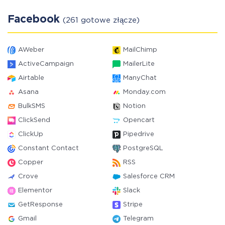
Facebook
(261 gotowe złącze)
AWeber
MailChimp
ActiveCampaign
MailerLite
Airtable
ManyChat
Asana
Monday.com
BulkSMS
Notion
ClickSend
Opencart
ClickUp
Pipedrive
Constant Contact
PostgreSQL
Copper
RSS
Crove
Salesforce CRM
Elementor
Slack
GetResponse
Stripe
Gmail
Telegram