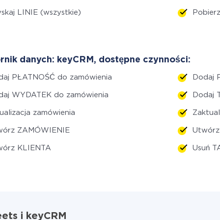
skaj LINIE (wszystkie)
Pobier
rnik danych: keyCRM, dostępne czynności:
daj PŁATNOŚĆ do zamówienia
Dodaj 
daj WYDATEK do zamówienia
Dodaj 
ualizacja zamówienia
Zaktual
wórz ZAMÓWIENIE
Utwórz
wórz KLIENTA
Usuń T
eets i keyCRM