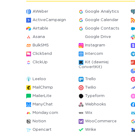
AWeber
Google Analytics
ActiveCampaign
Google Calendar
Airtable
Google Contacts
Asana
Google Drive
BulkSMS
Instagram
ClickSend
Intercom
ClickUp
Kit (dawniej
ConvertKit)
Leeloo
Trello
MailChimp
Twilio
MailerLite
Typeform
ManyChat
Webhooks
Monday.com
Wix
Notion
WooCommerce
Opencart
Wrike