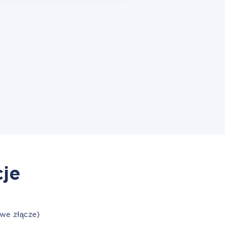
cje
we złącze)