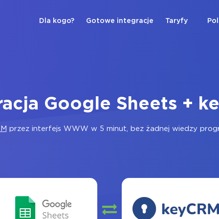
Dla kogo?
Gotowe integracje
Taryfy
Pol
racja Google Sheets + 
RM
przez interfejs WWW w 5 minut, bez żadnej wiedzy progra