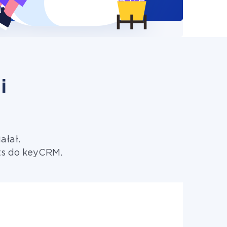
i
M
ałał.
ts do keyCRM.