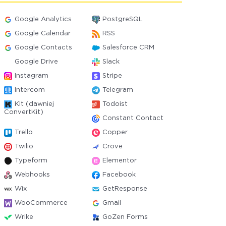
Google Analytics
PostgreSQL
Google Calendar
RSS
Google Contacts
Salesforce CRM
Google Drive
Slack
Instagram
Stripe
Intercom
Telegram
Kit (dawniej
Todoist
ConvertKit)
Constant Contact
Trello
Copper
Twilio
Crove
Typeform
Elementor
Webhooks
Facebook
Wix
GetResponse
WooCommerce
Gmail
Wrike
GoZen Forms