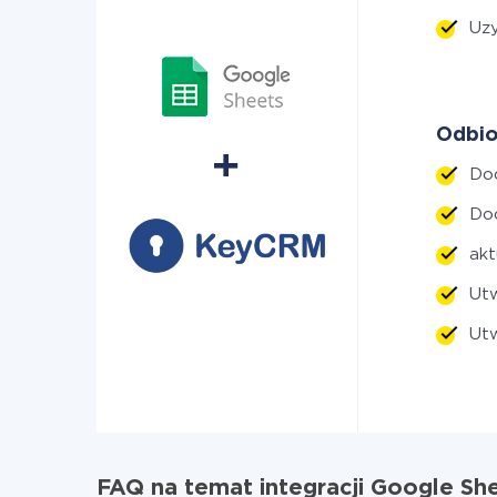
Uzy
Odbio
Do
Do
akt
Ut
Ut
FAQ na temat integracji Google Sh