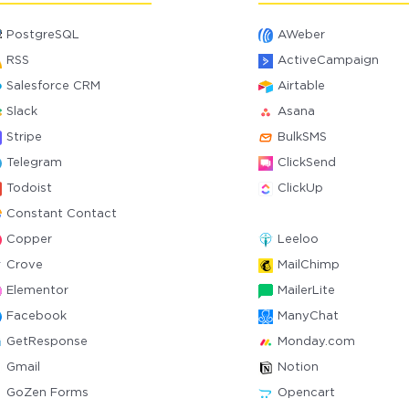
PostgreSQL
AWeber
RSS
ActiveCampaign
Salesforce CRM
Airtable
Slack
Asana
Stripe
BulkSMS
Telegram
ClickSend
Todoist
ClickUp
Constant Contact
Copper
Leeloo
Crove
MailChimp
Elementor
MailerLite
Facebook
ManyChat
GetResponse
Monday.com
Gmail
Notion
GoZen Forms
Opencart