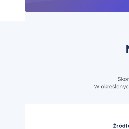
Skon
W określonyc
Źródł