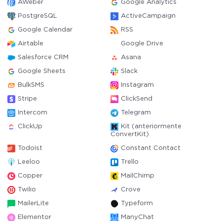
AWeber
Google Analytics
PostgreSQL
ActiveCampaign
Google Calendar
RSS
Airtable
Google Drive
Salesforce CRM
Asana
Google Sheets
Slack
BulkSMS
Instagram
Stripe
ClickSend
Intercom
Telegram
ClickUp
Kit (anteriormente
ConvertKit)
Todoist
Constant Contact
Leeloo
Trello
Copper
MailChimp
Twilio
Crove
MailerLite
Typeform
Elementor
ManyChat