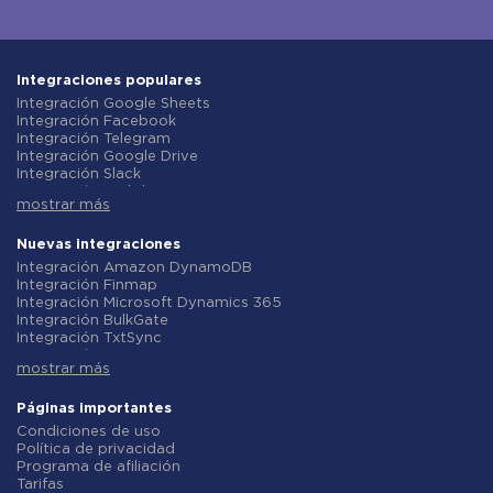
Integraciones populares
Integración Google Sheets
Integración Facebook
Integración Telegram
Integración Google Drive
Integración Slack
Integración MailChimp
mostrar más
Integración Gmail
Integración Trello
Integración ClickUp
Nuevas integraciones
Integración Airtable
Integración Amazon DynamoDB
Integración Google Contacts
Integración Finmap
Integración OpenAI (ChatGPT)
Integración Microsoft Dynamics 365
Integración Instagram
Integración BulkGate
Integración ActiveCampaign
Integración TxtSync
Integración Typeform
Integración Wire2Air
Integración Salesforce CRM
mostrar más
Integración Corezoid
Integración Monday.com
Integración Infobip
Integración Notion
Integración Instasent
Páginas importantes
Integración Stripe
Integración AtomPark
Condiciones de uso
Integración AWeber
Integración TXTImpact
Política de privacidad
Integración Asana
Integración Campaign Monitor
Programa de afiliación
Integración ZOHO CRM
Integración CM.com
Tarifas
Integración Webhooks