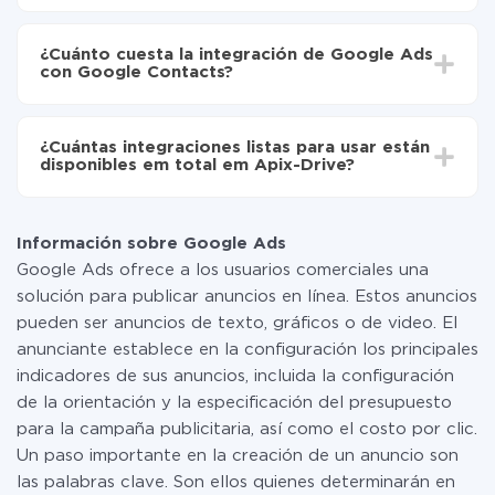
Contacts
Dependiendo del sistema con el que usted hará la
Active la actualización automática
integración, el tiempo de configuración puede variar y
Ahora los datos se transferirán automáticamente
¿Cuánto cuesta la integración de Google Ads
oscilar entre 5 y 30 minutos. En promedio, la
de Google Ads a Google Contacts
con Google Contacts?
configuración tarda entre 10 y 15 minutos.
No es necesario pagar nada por la integración en sí, y
toda las funcionalidades están disponibles en todas las
¿Cuántas integraciones listas para usar están
tarifas. Usted solo paga por la cantidad de datos que
disponibles em total em Apix-Drive?
realmente se transfieren de uno de sus sistemas a otro
a través de nuestro servicio. Si usted tiene una
Por el momento, tenemos listas para usar296 +
pequeña cantidad de datos por mes, puede usar de
integraciones además de Google Ads y Google
manera segura un plan de tarifa gratuita o cambiar a
Información sobre Google Ads
Contacts
uno de pago, si es necesario. Más detalles sobre
Google Ads ofrece a los usuarios comerciales una
tarifas
.
solución para publicar anuncios en línea. Estos anuncios
pueden ser anuncios de texto, gráficos o de video. El
anunciante establece en la configuración los principales
indicadores de sus anuncios, incluida la configuración
de la orientación y la especificación del presupuesto
para la campaña publicitaria, así como el costo por clic.
Un paso importante en la creación de un anuncio son
las palabras clave. Son ellos quienes determinarán en