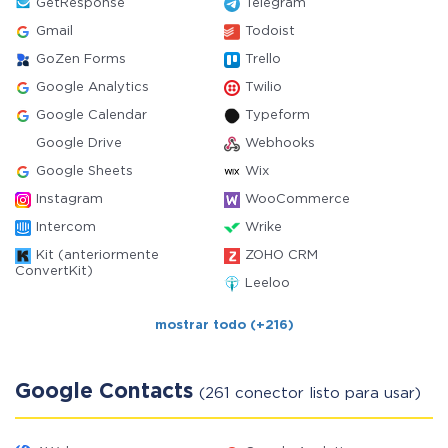
GetResponse
Telegram
Gmail
Todoist
GoZen Forms
Trello
Google Analytics
Twilio
Google Calendar
Typeform
Google Drive
Webhooks
Google Sheets
Wix
Instagram
WooCommerce
Intercom
Wrike
Kit (anteriormente
ZOHO CRM
ConvertKit)
Leeloo
mostrar todo (+216)
Google Contacts
(261 conector listo para usar)