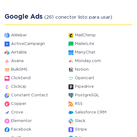
Google Ads
(261 conector listo para usar)
AWeber
MailChimp
ActiveCampaign
MailerLite
Airtable
ManyChat
Asana
Monday.com
BulkSMS
Notion
ClickSend
Opencart
ClickUp
Pipedrive
Constant Contact
PostgreSQL
Copper
RSS
Crove
Salesforce CRM
Elementor
Slack
Facebook
Stripe