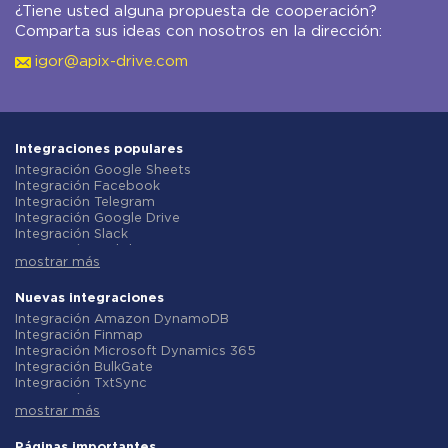
¿Tiene usted alguna propuesta de cooperación?
Comparta sus ideas con nosotros en la dirección:
igor@apix-drive.com
Integraciones populares
Integración Google Sheets
Integración Facebook
Integración Telegram
Integración Google Drive
Integración Slack
Integración MailChimp
mostrar más
Integración Gmail
Integración Trello
Integración ClickUp
Nuevas integraciones
Integración Airtable
Integración Amazon DynamoDB
Integración Google Contacts
Integración Finmap
Integración OpenAI (ChatGPT)
Integración Microsoft Dynamics 365
Integración Instagram
Integración BulkGate
Integración ActiveCampaign
Integración TxtSync
Integración Typeform
Integración Wire2Air
Integración Salesforce CRM
mostrar más
Integración Corezoid
Integración Monday.com
Integración Infobip
Integración Notion
Integración Instasent
Páginas importantes