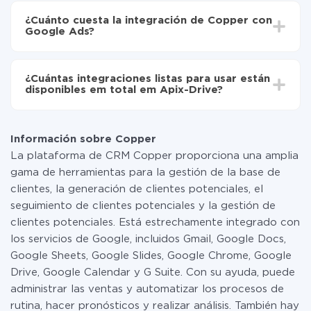
Ahora los datos se transferirán automáticamente
integración, el tiempo de configuración puede variar y
de Copper a Google Ads
¿Cuánto cuesta la integración de Copper con
oscilar entre 5 y 30 minutos. En promedio, la
Google Ads?
configuración tarda entre 10 y 15 minutos.
No es necesario pagar nada por la integración en sí, y
toda las funcionalidades están disponibles en todas las
¿Cuántas integraciones listas para usar están
tarifas. Usted solo paga por la cantidad de datos que
disponibles em total em Apix-Drive?
realmente se transfieren de uno de sus sistemas a otro
a través de nuestro servicio. Si usted tiene una
Por el momento, tenemos listas para usar296 +
pequeña cantidad de datos por mes, puede usar de
integraciones además de Copper y Google Ads
manera segura un plan de tarifa gratuita o cambiar a
Información sobre Copper
uno de pago, si es necesario. Más detalles sobre
La plataforma de CRM Copper proporciona una amplia
tarifas
.
gama de herramientas para la gestión de la base de
clientes, la generación de clientes potenciales, el
seguimiento de clientes potenciales y la gestión de
clientes potenciales. Está estrechamente integrado con
los servicios de Google, incluidos Gmail, Google Docs,
Google Sheets, Google Slides, Google Chrome, Google
Drive, Google Calendar y G Suite. Con su ayuda, puede
administrar las ventas y automatizar los procesos de
rutina, hacer pronósticos y realizar análisis. También hay