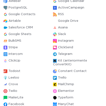
AWeber
Google Calendar
PostgreSQL
ActiveCampaign
Google Contacts
RSS
Airtable
Google Drive
Salesforce CRM
Asana
Google Sheets
Slack
BulkSMS
Instagram
Stripe
ClickSend
Intercom
Telegram
ClickUp
Kit (anteriormente
ConvertKit)
Todoist
Constant Contact
Leeloo
Trello
Crove
MailChimp
Twilio
Elementor
MailerLite
Typeform
Facebook
ManyChat