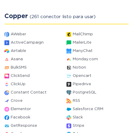
Copper
(261 conector listo para usar)
AWeber
MailChimp
ActiveCampaign
MailerLite
Airtable
ManyChat
Asana
Monday.com
BulkSMS
Notion
ClickSend
Opencart
ClickUp
Pipedrive
Constant Contact
PostgreSQL
Crove
RSS
Elementor
Salesforce CRM
Facebook
Slack
GetResponse
Stripe