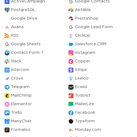
ActiveCampaign
Google Contacts
PostgreSQL
Airtable
Google Drive
PrestaShop
Asana
Google Lead Form
RSS
ClickUp
Google Sheets
Salesforce CRM
Contact Form 7
Instagram
Slack
Copper
Intercom
Stripe
Crove
Leeloo
Telegram
Ecwid
MailChimp
Todoist
Elementor
MailerLite
Trello
Facebook
ManyChat
Typeform
Formaloo
Monday.com