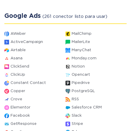
Google Ads
(261 conector listo para usar)
AWeber
MailChimp
ActiveCampaign
MailerLite
Airtable
ManyChat
Asana
Monday.com
ClickSend
Notion
ClickUp
Opencart
Constant Contact
Pipedrive
Copper
PostgreSQL
Crove
RSS
Elementor
Salesforce CRM
Facebook
Slack
GetResponse
Stripe