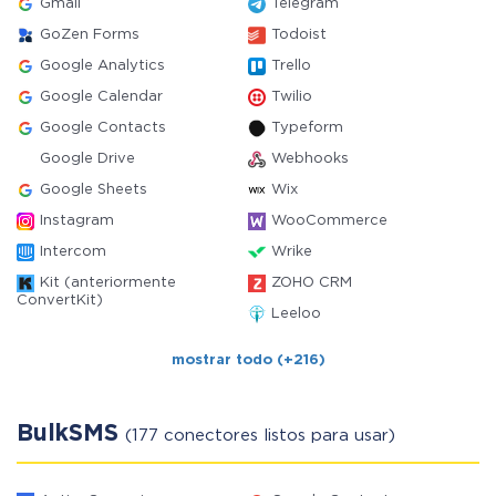
Gmail
Telegram
GoZen Forms
Todoist
Google Analytics
Trello
Google Calendar
Twilio
Google Contacts
Typeform
Google Drive
Webhooks
Google Sheets
Wix
Instagram
WooCommerce
Intercom
Wrike
Kit (anteriormente
ZOHO CRM
ConvertKit)
Leeloo
mostrar todo (+216)
BulkSMS
(177 conectores listos para usar)