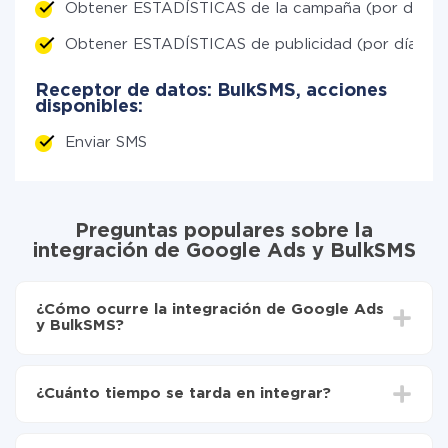
Obtener ESTADÍSTICAS de la campaña (por día)
Obtener ESTADÍSTICAS de publicidad (por día)
Receptor de datos: BulkSMS, acciones
disponibles:
Enviar SMS
Preguntas populares sobre la
integración de Google Ads y BulkSMS
¿Cómo ocurre la integración de Google Ads
y BulkSMS?
Para empezar es necesario
registrarse en ApiX-
Drive
¿Cuánto tiempo se tarda en integrar?
Elija qué datos transferir de Google Ads a BulkSMS
Active la actualización automática
Dependiendo del sistema con el que usted hará la
Ahora los datos se transferirán automáticamente