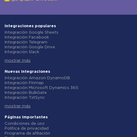
Integraciones populares
Integración Google Sheets
Integración Facebook
Integración Telegram
Integración Google Drive
Integración Slack
Integración MailChimp
mostrar más
Integración Gmail
Integración Trello
Integración ClickUp
Nuevas integraciones
Integración Airtable
Integración Amazon DynamoDB
Integración Google Contacts
Integración Finmap
Integración OpenAI (ChatGPT)
Integración Microsoft Dynamics 365
Integración Instagram
Integración BulkGate
Integración ActiveCampaign
Integración TxtSync
Integración Typeform
Integración Wire2Air
Integración Salesforce CRM
mostrar más
Integración Corezoid
Integración Monday.com
Integración Infobip
Integración Notion
Integración Instasent
Páginas importantes
Integración Stripe
Integración AtomPark
Condiciones de uso
Integración AWeber
Integración TXTImpact
Política de privacidad
Integración Asana
Integración Campaign Monitor
Programa de afiliación
Integración ZOHO CRM
Integración CM.com