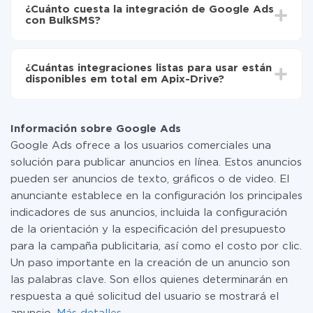
integración, el tiempo de configuración puede variar y
de Google Ads a BulkSMS
¿Cuánto cuesta la integración de Google Ads
oscilar entre 5 y 30 minutos. En promedio, la
con BulkSMS?
configuración tarda entre 10 y 15 minutos.
No es necesario pagar nada por la integración en sí, y
toda las funcionalidades están disponibles en todas las
¿Cuántas integraciones listas para usar están
tarifas. Usted solo paga por la cantidad de datos que
disponibles em total em Apix-Drive?
realmente se transfieren de uno de sus sistemas a otro
a través de nuestro servicio. Si usted tiene una
Por el momento, tenemos listas para usar296 +
pequeña cantidad de datos por mes, puede usar de
integraciones además de Google Ads y BulkSMS
manera segura un plan de tarifa gratuita o cambiar a
Información sobre Google Ads
uno de pago, si es necesario. Más detalles sobre
Google Ads ofrece a los usuarios comerciales una
tarifas
.
solución para publicar anuncios en línea. Estos anuncios
pueden ser anuncios de texto, gráficos o de video. El
anunciante establece en la configuración los principales
indicadores de sus anuncios, incluida la configuración
de la orientación y la especificación del presupuesto
para la campaña publicitaria, así como el costo por clic.
Un paso importante en la creación de un anuncio son
las palabras clave. Son ellos quienes determinarán en
respuesta a qué solicitud del usuario se mostrará el