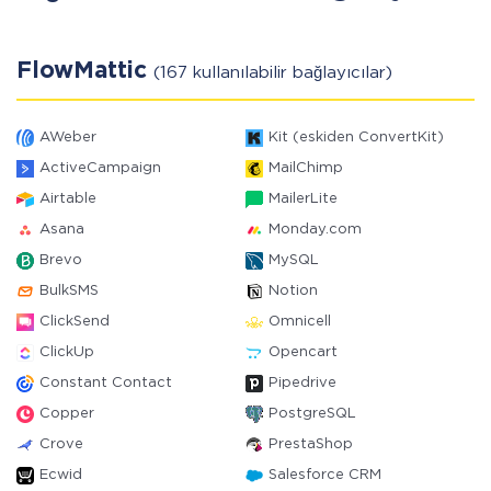
FlowMattic
(167 kullanılabilir bağlayıcılar)
AWeber
Kit (eskiden ConvertKit)
ActiveCampaign
MailChimp
Airtable
MailerLite
Asana
Monday.com
Brevo
MySQL
BulkSMS
Notion
ClickSend
Omnicell
ClickUp
Opencart
Constant Contact
Pipedrive
Copper
PostgreSQL
Crove
PrestaShop
Ecwid
Salesforce CRM