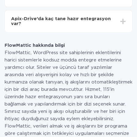
Tüm işlevler tüm tarife planlarında mevcut olduğundan
entegrasyon için ödeme yapmanız gerekmez.
Apix-Drive'da kaç tane hazır entegrasyon
Hizmetimiz aracılığıyla yalnızca bir sisteminizden
var?
diğerine aktarılan veri miktarı için ödeme yaparsınız.
Ayda az miktarda veriye sahipseniz, ücretsiz bir plan
Şu anda FlowMattic ve BulkGate yanında 296 +
kullanabilir ve gerekirse ücretli bir plana geçebilirsiniz.
entegrasyonlarımız var
tarifeleri
hakkında daha fazla bilgi.
FlowMattic hakkında bilgi
FlowMattic, WordPress site sahiplerinin eklentilerini
harici sistemlerle kodsuz modda entegre etmelerine
yardımcı olur. Siteler ve üçüncü taraf yazılımlar
arasında veri alışverişini kolay ve hızlı bir şekilde
kurmanıza olanak tanıyan, iş akışlarını otomatikleştirmek
için bir dizi araç burada mevcuttur. Hizmet, 115'in
üzerinde hazır entegrasyonun yanı sıra bunları
bağlamak ve yapılandırmak için bir dizi seçenek sunar.
Sınırsız sayıda yeni iş akışı oluşturabilir ve her biri için
ihtiyaç duyduğunuz sayıda eylem ekleyebilirsiniz.
FlowMattic, verileri almak ve iş akışlarını bir programa
göre çalıştırmak için tetikleyici uygulamaları seçmenize