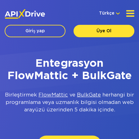
Türkçe
Giriş yap
Üye Ol
Entegrasyon
FlowMattic + BulkGate
Birleştirmek
FlowMattic
ve
BulkGate
herhangi bir
programlama veya uzmanlık bilgisi olmadan web
arayüzü üzerinden 5 dakika içinde.