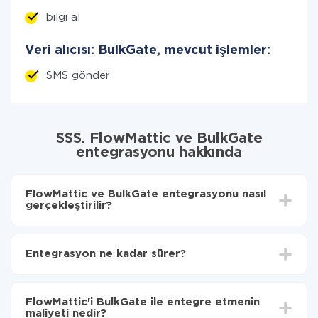
bilgi al
Veri alıcısı: BulkGate, mevcut işlemler:
SMS gönder
SSS. FlowMattic ve BulkGate
entegrasyonu hakkında
FlowMattic ve BulkGate entegrasyonu nasıl
gerçekleştirilir?
İlk olarak,
'ı ApiX-Drive
'a kaydetmeniz gerekir.
FlowMattic'den BulkGate'ye hangi verilerin
Entegrasyon ne kadar sürer?
aktarılacağını seçin
Otomatik güncellemeyi aç
Entegre etmek istediğiniz sisteme bağlı olarak kurulum
Artık veriler otomatik olarak FlowMattic'den
süresi 5 ile 30 dakika arasında değişebilir. Ortalama
BulkGate'ye aktarılacaktır.
FlowMattic'i BulkGate ile entegre etmenin
olarak, 10-15 dakika sürer.
maliyeti nedir?