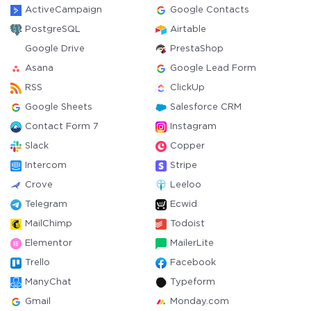
ActiveCampaign
Google Contacts
PostgreSQL
Airtable
Google Drive
PrestaShop
Asana
Google Lead Form
RSS
ClickUp
Google Sheets
Salesforce CRM
Contact Form 7
Instagram
Slack
Copper
Intercom
Stripe
Crove
Leeloo
Telegram
Ecwid
MailChimp
Todoist
Elementor
MailerLite
Trello
Facebook
ManyChat
Typeform
Gmail
Monday.com