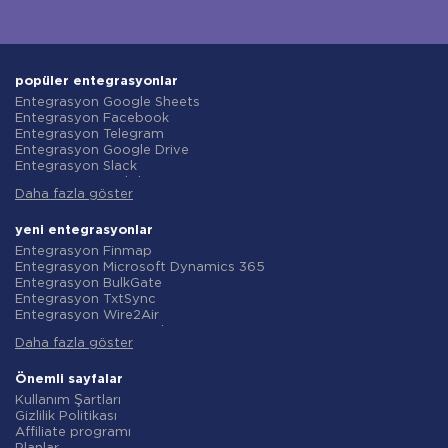
popüler entegrasyonlar
Entegrasyon Google Sheets
Entegrasyon Facebook
Entegrasyon Telegram
Entegrasyon Google Drive
Entegrasyon Slack
Entegrasyon MailChimp
Daha fazla göster
Entegrasyon Gmail
Entegrasyon Trello
Entegrasyon ClickUp
yeni entegrasyonlar
Entegrasyon Airtable
Entegrasyon Finmap
Entegrasyon Google Contacts
Entegrasyon Microsoft Dynamics 365
Entegrasyon OpenAI (ChatGPT)
Entegrasyon BulkGate
Entegrasyon Instagram
Entegrasyon TxtSync
Entegrasyon ActiveCampaign
Entegrasyon Wire2Air
Entegrasyon Typeform
Entegrasyon Corezoid
Entegrasyon Salesforce CRM
Daha fazla göster
Entegrasyon Infobip
Entegrasyon Monday.com
Entegrasyon Instasent
Entegrasyon Notion
Entegrasyon AtomPark
Önemli sayfalar
Entegrasyon Stripe
Entegrasyon TXTImpact
Kullanım Şartları
Entegrasyon AWeber
Entegrasyon Campaign Monitor
Gizlilik Politikası
Entegrasyon Asana
Entegrasyon CM.com
Affiliate programı
Entegrasyon ZOHO CRM
Entegrasyon D7 Networks