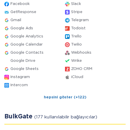
Facebook
Slack
GetResponse
Stripe
Gmail
Telegram
Google Ads
Todoist
Google Analytics
Trello
Google Calendar
Twilio
Google Contacts
Webhooks
Google Drive
Wrike
Google Sheets
ZOHO CRM
Instagram
iCloud
Intercom
hepsini göster (+122)
BulkGate
(177 kullanılabilir bağlayıcılar)