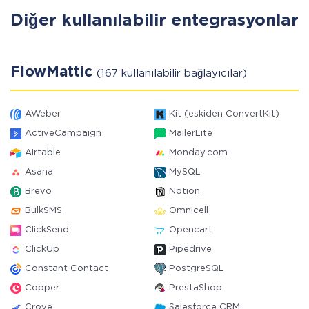
Diğer kullanılabilir entegrasyonlar
FlowMattic
(167 kullanılabilir bağlayıcılar)
AWeber
Kit (eskiden ConvertKit)
ActiveCampaign
MailerLite
Airtable
Monday.com
Asana
MySQL
Brevo
Notion
BulkSMS
Omnicell
ClickSend
Opencart
ClickUp
Pipedrive
Constant Contact
PostgreSQL
Copper
PrestaShop
Crove
Salesforce CRM