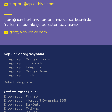
support@apix-drive.com
İşbirliği için herhangi bir öneriniz varsa, kesinlikle
fikirlerinizi bizimle şu adresten paylaşınız:
igor@apix-drive.com
popüler entegrasyonlar
Entegrasyon Google Sheets
Entegrasyon Facebook
Entegrasyon Telegram
Entegrasyon Google Drive
Entegrasyon Slack
Entegrasyon MailChimp
Daha fazla göster
Entegrasyon Gmail
Entegrasyon Trello
Entegrasyon ClickUp
yeni entegrasyonlar
Entegrasyon Airtable
Entegrasyon Finmap
Entegrasyon Google Contacts
Entegrasyon Microsoft Dynamics 365
Entegrasyon OpenAI (ChatGPT)
Entegrasyon BulkGate
Entegrasyon Instagram
Entegrasyon TxtSync
Entegrasyon ActiveCampaign