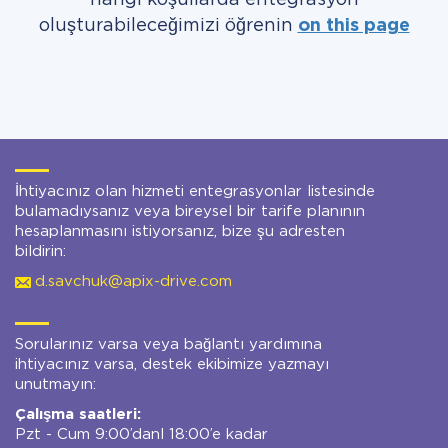
hangi koşullarda entegrasyon
oluşturabileceğimizi öğrenin
on this page
İhtiyacınız olan hizmeti entegrasyonlar listesinde
bulamadıysanız veya bireysel bir tarife planının
hesaplanmasını istiyorsanız, bize şu adresten
bildirin:
d.savchuk@apix-drive.com
Sorularınız varsa veya bağlantı yardımına
ihtiyacınız varsa, destek ekibimize yazmayı
unutmayın:
Çalışma saatleri:
Pzt - Cum 9:00’danl 18:00’e kadar