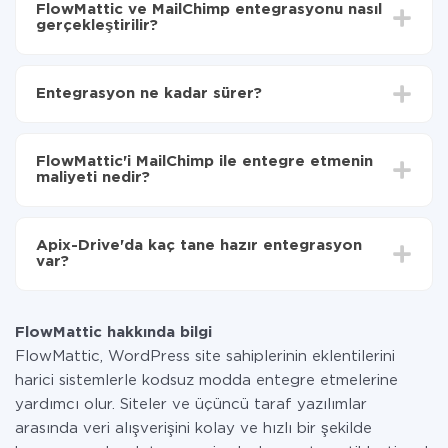
FlowMattic ve MailChimp entegrasyonu nasıl
gerçekleştirilir?
İlk olarak,
'ı ApiX-Drive
'a kaydetmeniz gerekir.
FlowMattic'den MailChimp'ye hangi verilerin
Entegrasyon ne kadar sürer?
aktarılacağını seçin
Otomatik güncellemeyi aç
Entegre etmek istediğiniz sisteme bağlı olarak kurulum
Artık veriler otomatik olarak FlowMattic'den
süresi 5 ile 30 dakika arasında değişebilir. Ortalama
MailChimp'ye aktarılacaktır.
FlowMattic'i MailChimp ile entegre etmenin
olarak, 10-15 dakika sürer.
maliyeti nedir?
Tüm işlevler tüm tarife planlarında mevcut olduğundan
entegrasyon için ödeme yapmanız gerekmez.
Apix-Drive'da kaç tane hazır entegrasyon
Hizmetimiz aracılığıyla yalnızca bir sisteminizden
var?
diğerine aktarılan veri miktarı için ödeme yaparsınız.
Ayda az miktarda veriye sahipseniz, ücretsiz bir plan
Şu anda FlowMattic ve MailChimp yanında 296 +
kullanabilir ve gerekirse ücretli bir plana geçebilirsiniz.
entegrasyonlarımız var
tarifeleri
hakkında daha fazla bilgi.
FlowMattic hakkında bilgi
FlowMattic, WordPress site sahiplerinin eklentilerini
harici sistemlerle kodsuz modda entegre etmelerine
yardımcı olur. Siteler ve üçüncü taraf yazılımlar
arasında veri alışverişini kolay ve hızlı bir şekilde