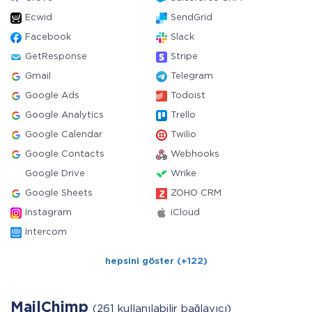
Ecwid
SendGrid
Facebook
Slack
GetResponse
Stripe
Gmail
Telegram
Google Ads
Todoist
Google Analytics
Trello
Google Calendar
Twilio
Google Contacts
Webhooks
Google Drive
Wrike
Google Sheets
ZOHO CRM
Instagram
iCloud
Intercom
hepsini göster (+122)
MailChimp
(261 kullanılabilir bağlayıcı)