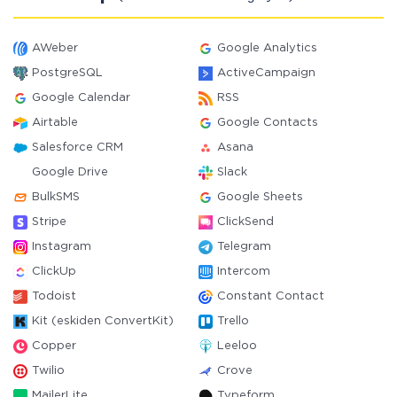
AWeber
Google Analytics
PostgreSQL
ActiveCampaign
Google Calendar
RSS
Airtable
Google Contacts
Salesforce CRM
Asana
Google Drive
Slack
BulkSMS
Google Sheets
Stripe
ClickSend
Instagram
Telegram
ClickUp
Intercom
Todoist
Constant Contact
Kit (eskiden ConvertKit)
Trello
Copper
Leeloo
Twilio
Crove
MailerLite
Typeform