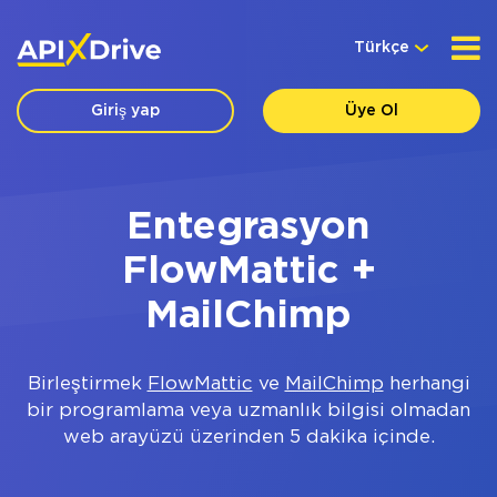
Türkçe
Giriş yap
Üye Ol
Entegrasyon
FlowMattic +
MailChimp
Birleştirmek
FlowMattic
ve
MailChimp
herhangi
bir programlama veya uzmanlık bilgisi olmadan
web arayüzü üzerinden 5 dakika içinde.