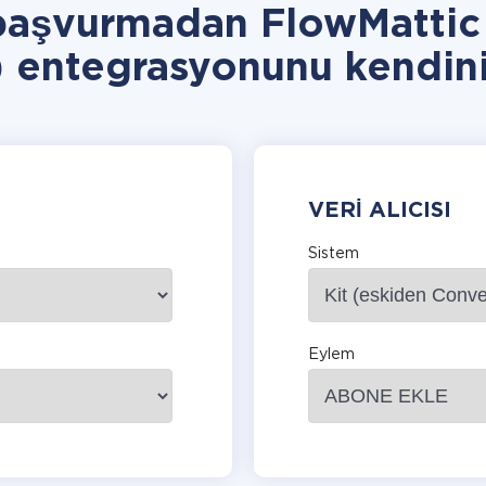
başvurmadan FlowMattic 
) entegrasyonunu kendini
VERI ALICISI
Sistem
Eylem