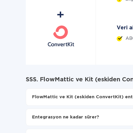
Veri a
AB
SSS. FlowMattic ve Kit (eskiden Co
FlowMattic ve Kit (eskiden ConvertKit) ente
İlk olarak,
'ı ApiX-Drive
'a kaydetmeniz gerekir.
FlowMattic'den Kit (eskiden ConvertKit)'ye hangi
Entegrasyon ne kadar sürer?
Otomatik güncellemeyi aç
Artık veriler otomatik olarak FlowMattic'den Kit
Entegre etmek istediğiniz sisteme bağlı olarak kuru