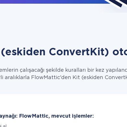
 (eskiden ConvertKit) o
emlerin çalışacağı şekilde kuralları bir kez yapıland
irli aralıklarla FlowMattic'den Kit (eskiden ConvertKi
kaynağı: FlowMattic, mevcut işlemler:
i al