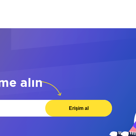
me alın
Erişim al