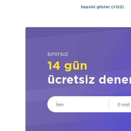
hepsini göster (+122)
sınırsız
14 gün
ücretsiz dene