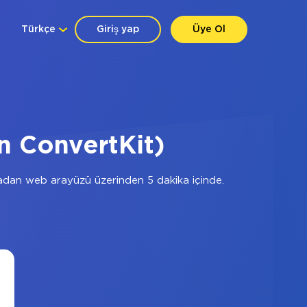
Türkçe
Giriş yap
Üye Ol
n ConvertKit)
adan web arayüzü üzerinden 5 dakika içinde.