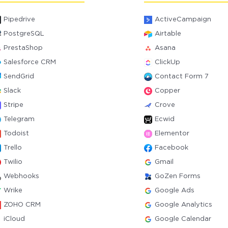
Pipedrive
ActiveCampaign
PostgreSQL
Airtable
PrestaShop
Asana
Salesforce CRM
ClickUp
SendGrid
Contact Form 7
Slack
Copper
Stripe
Crove
Telegram
Ecwid
Todoist
Elementor
Trello
Facebook
Twilio
Gmail
Webhooks
GoZen Forms
Wrike
Google Ads
ZOHO CRM
Google Analytics
iCloud
Google Calendar