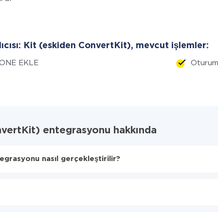
lıcısı: Kit (eskiden ConvertKit), mevcut işlemler:
ONE EKLE
Oturum
nvertKit) entegrasyonu hakkında
grasyonu nasıl gerçekleştirilir?
 verilerin aktarılacağını seçin
 (eskiden ConvertKit)'ye aktarılacaktır.
lum süresi 5 ile 30 dakika arasında değişebilir. Ortalama olarak, 10-