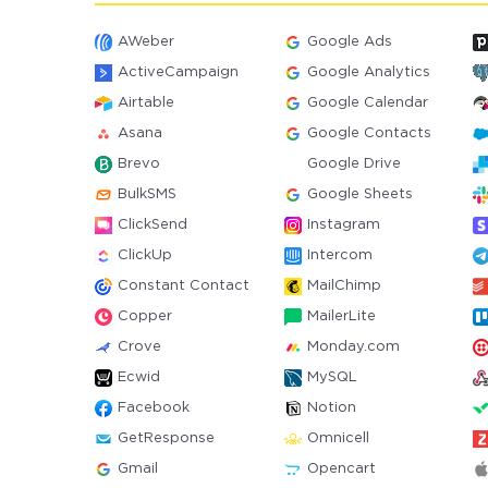
AWeber
Google Ads
ActiveCampaign
Google Analytics
Airtable
Google Calendar
Asana
Google Contacts
Brevo
Google Drive
BulkSMS
Google Sheets
ClickSend
Instagram
ClickUp
Intercom
Constant Contact
MailChimp
Copper
MailerLite
Crove
Monday.com
Ecwid
MySQL
Facebook
Notion
GetResponse
Omnicell
Gmail
Opencart