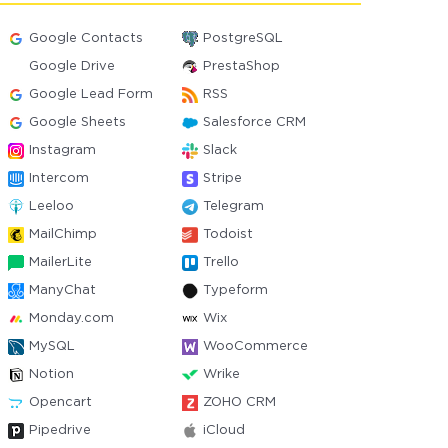
Google Contacts
PostgreSQL
Google Drive
PrestaShop
Google Lead Form
RSS
Google Sheets
Salesforce CRM
Instagram
Slack
Intercom
Stripe
Leeloo
Telegram
MailChimp
Todoist
MailerLite
Trello
ManyChat
Typeform
Monday.com
Wix
MySQL
WooCommerce
Notion
Wrike
Opencart
ZOHO CRM
Pipedrive
iCloud