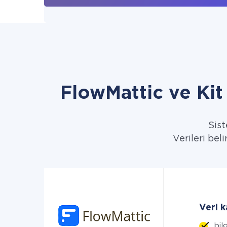
FlowMattic ve Kit
Sist
Verileri bel
Veri 
bilg