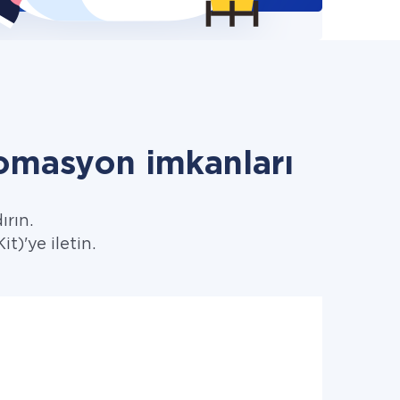
tomasyon imkanları
ırın.
t)'ye iletin.