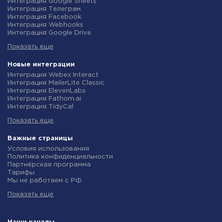
Интеграция Google Sheets
Интеграция Телеграм
Интеграция Facebook
Интеграция Webhooks
Интеграция Google Drive
Интеграция Opencart
Показать еще
Интеграция Gmail
Интеграция Rozetka
Интеграция Новая Почта
Новые интеграции
Интеграция Binotel
Интеграция Webex Interact
Интеграция OpenAI (ChatGPT)
Интеграция MailerLite Classic
Интеграция Prom
Интеграция ElevenLabs
Интеграция Приват24
Интеграция Fathom.ai
Интеграция OLX
Интеграция TidyCal
Интеграция TurboSMS
Интеграция Olostep
Интеграция SendPulse
Показать еще
Интеграция Gist
Интеграция Horoshop
Интеграция Gyazo
Интеграция Stream Telecom
Интеграция Straico
Важные страницы
Интеграция Instagram
Интеграция Rows
Условия использования
Интеграция Google Analytics
Интеграция Firecrawl
Политика конфиденциальности
Интеграция Creatio
Интеграция Binotel SmartCRM
Партнёрская программа
Интеграция Ringostat
Интеграция Perplexity AI
Тарифы
Интеграция Google Calendar
Интеграция Formbricks
Мы не работаем с РФ
Интеграция Airtable
Интеграция Smartlead
Политика возврата средств
Интеграция RO App
Интеграция Getsitecontrol
Показать еще
Индивидуальная разработка
Интеграция WooCommerce
Интеграция Woorise
Условия партнерской программы
Интеграция Crove
Интеграция Riddle
Новости
Интеграция eSputnik
Интеграция Ghost
Маркетинг