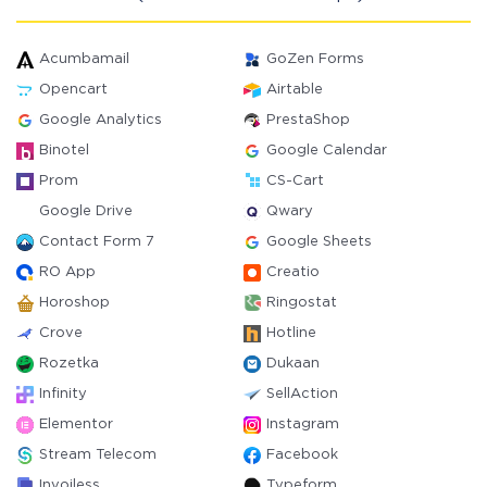
Acumbamail
GoZen Forms
Opencart
Airtable
Google Analytics
PrestaShop
Binotel
Google Calendar
Prom
CS-Cart
Google Drive
Qwary
Contact Form 7
Google Sheets
RO App
Creatio
Horoshop
Ringostat
Crove
Hotline
Rozetka
Dukaan
Infinity
SellAction
Elementor
Instagram
Stream Telecom
Facebook
Invoiless
Typeform