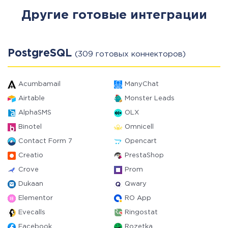
Другие готовые интеграции
PostgreSQL
(309 готовых коннекторов)
Acumbamail
ManyChat
Airtable
Monster Leads
AlphaSMS
OLX
Binotel
Omnicell
Contact Form 7
Opencart
Creatio
PrestaShop
Crove
Prom
Dukaan
Qwary
Elementor
RO App
Evecalls
Ringostat
Facebook
Rozetka