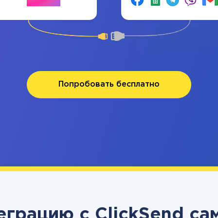
Попробовать бесплатно
еграцию с ClickSend са