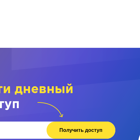
ти дневный
туп
Получить доступ