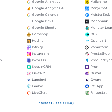
Google Analytics
Mailchimp
Google Analytics 4
ManyChat
Google Calendar
MeisterTask
Google Drive
Monobank
Google Sheets
Monster Lea
Horoshop
OLX
Hotline
Opencart
Infinity
Paperform
Instagram
PrestaShop
ro
Invoiless
ProductDyn
KeepinCRM
Prom
LP-CRM
Quizell
Landingi
Qwary
Leeloo
RO App
LiveChat
Ringostat
показать все (+130)