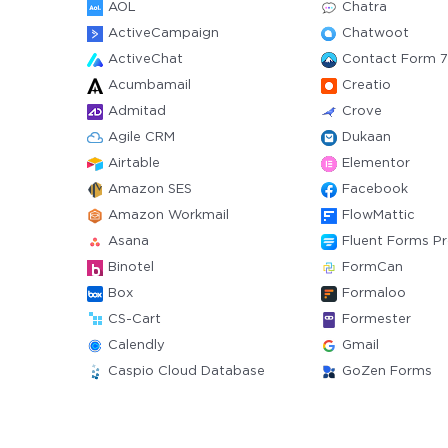
AOL
Chatra
ActiveCampaign
Chatwoot
ActiveChat
Contact Form 7
Acumbamail
Creatio
Admitad
Crove
Agile CRM
Dukaan
Airtable
Elementor
Amazon SES
Facebook
Amazon Workmail
FlowMattic
Asana
Fluent Forms P
Binotel
FormCan
Box
Formaloo
CS-Cart
Formester
Calendly
Gmail
Caspio Cloud Database
GoZen Forms