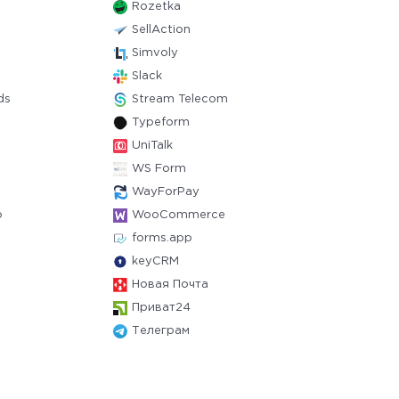
Rozetka
SellAction
Simvoly
Slack
ds
Stream Telecom
Typeform
UniTalk
WS Form
WayForPay
o
WooCommerce
forms.app
keyCRM
Новая Почта
Приват24
Телеграм