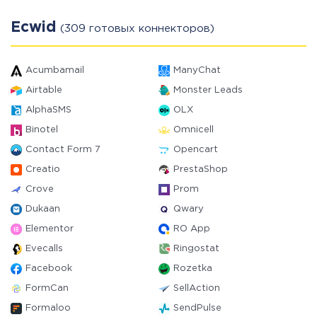
Ecwid
(309 готовых коннекторов)
Acumbamail
ManyChat
Airtable
Monster Leads
AlphaSMS
OLX
Binotel
Omnicell
Contact Form 7
Opencart
Creatio
PrestaShop
Crove
Prom
Dukaan
Qwary
Elementor
RO App
Evecalls
Ringostat
Facebook
Rozetka
FormCan
SellAction
Formaloo
SendPulse