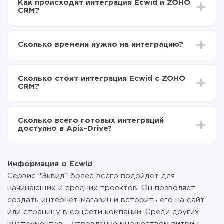
Как происходит интеграция Ecwid и ZOHO
CRM?
Для начала нужно
зарегистрироваться в ApiX-
Drive
Сколько времени нужно на интеграцию?
Выбираете какие данные передавать из Ecwid в
ZOHO CRM
В зависимости от системы, с которой вы будете
Включаете автообновление
делать интеграцию, время настройки может
Теперь данные будут автоматически
Сколько стоит интеграция Ecwid с ZOHO
отличаться и составлять от 5-ти до 30-минут. В
передаваться из Ecwid в ZOHO CRM
CRM?
среднем настройка занимает 10-15 минут.
За саму интеграцию ничего платить не нужно и на
всех тарифах доступен полностью весь
Сколько всего готовых интеграций
функционал. Вы оплачиваете только количество
доступно в Apix-Drive?
данных, которые по факту передаются из одной
вашей системы в другую через наш сервис. Если у
На данный момент у нас готово 400+ интеграций
вас количество данных в месяц небольшое, можете
помимо Ecwid и ZOHO CRM
смело пользоваться бесплатным тарифом или
Информация о Ecwid
перейти на платный, при необходимости. Подробнее
Сервис “Эквид” более всего подойдёт для
о
тарифах
.
начинающих и средних проектов. Он позволяет
создать интернет-магазин и встроить его на сайт
или страницу в соцсети компании. Среди других