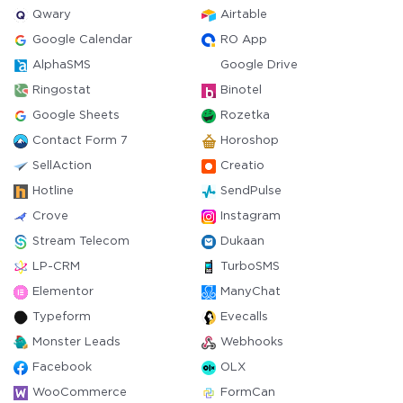
Qwary
Airtable
Google Calendar
RO App
AlphaSMS
Google Drive
Ringostat
Binotel
Google Sheets
Rozetka
Contact Form 7
Horoshop
SellAction
Creatio
Hotline
SendPulse
Crove
Instagram
Stream Telecom
Dukaan
LP-CRM
TurboSMS
Elementor
ManyChat
Typeform
Evecalls
Monster Leads
Webhooks
Facebook
OLX
WooCommerce
FormCan