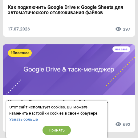
Как подключить Google Drive к Google Sheets для
автоматического отслеживания файлов
17.07.2026
397
#Полезное
Юзкейс: Подключение Google Drive к таск-
менеджеру
Этот сайт использует cookies. Вы можете
изменить настройки cookies в своем браузере.
Узнать больше
02.07.2026
692
Принять