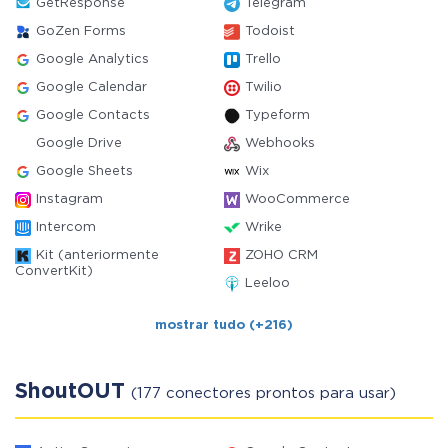
GetResponse
Telegram
GoZen Forms
Todoist
Google Analytics
Trello
Google Calendar
Twilio
Google Contacts
Typeform
Google Drive
Webhooks
Google Sheets
Wix
Instagram
WooCommerce
Intercom
Wrike
Kit (anteriormente
ZOHO CRM
ConvertKit)
Leeloo
mostrar tudo (+216)
ShoutOUT
(177 conectores prontos para usar)