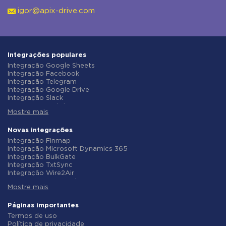
igor@apix-drive.com
Integrações populares
Integração Google Sheets
Integração Facebook
Integração Telegram
Integração Google Drive
Integração Slack
Integração MailChimp
Mostre mais
Integração Gmail
Integração Trello
Integração ClickUp
Novas integrações
Integração Airtable
Integração Finmap
Integração Google Contacts
Integração Microsoft Dynamics 365
Integração OpenAI (ChatGPT)
Integração BulkGate
Integração Instagram
Integração TxtSync
Integração ActiveCampaign
Integração Wire2Air
Integração Typeform
Integração Corezoid
Integração Salesforce CRM
Mostre mais
Integração Infobip
Integração Monday.com
Integração Instasent
Integração Notion
Integração AtomPark
Páginas importantes
Integração Stripe
Integração TXTImpact
Termos de uso
Integração AWeber
Integração Campaign Monitor
Política de privacidade