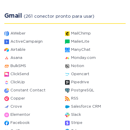
Gmail
(261 conector pronto para usar)
AWeber
MailChimp
ActiveCampaign
MailerLite
Airtable
ManyChat
Asana
Monday.com
BulkSMS
Notion
ClickSend
Opencart
ClickUp
Pipedrive
Constant Contact
PostgreSQL
Copper
RSS
Crove
Salesforce CRM
Elementor
Slack
Facebook
Stripe