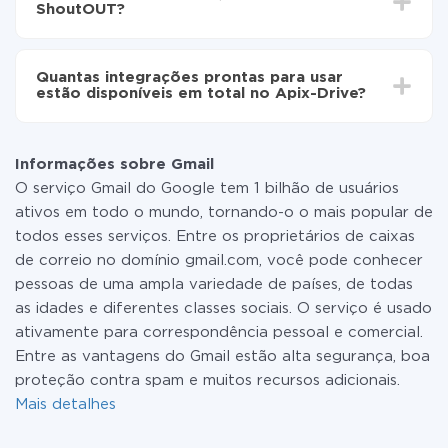
ShoutOUT?
minutos.
Não é preciso pagar nada pela integração em si, e
todas as funcionalidades estão disponíveis em todas
Quantas integrações prontas para usar
as tarifas. Você paga apenas pela quantidade de
estão disponíveis em total no Apix-Drive?
dados que é realmente transferida de um de seus
sistemas para outro por meio do nosso serviço. Se
No momento, temos prontas para usar296 +
você tem uma pequena quantidade de dados por mês,
integrações, além de Gmail e ShoutOUT
pode usar com segurança um plano de tarifa gratuita
Informações sobre Gmail
ou mudar para um de pago, se necessário. Mais
O serviço Gmail do Google tem 1 bilhão de usuários
detalhes sobre
tarifas
.
ativos em todo o mundo, tornando-o o mais popular de
todos esses serviços. Entre os proprietários de caixas
de correio no domínio gmail.com, você pode conhecer
pessoas de uma ampla variedade de países, de todas
as idades e diferentes classes sociais. O serviço é usado
ativamente para correspondência pessoal e comercial.
Entre as vantagens do Gmail estão alta segurança, boa
proteção contra spam e muitos recursos adicionais.
Mais detalhes