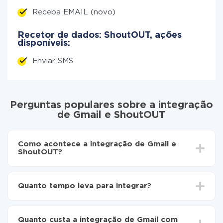
Receba EMAIL (novo)
Recetor de dados: ShoutOUT, ações
disponíveis:
Enviar SMS
Perguntas populares sobre a integração
de Gmail e ShoutOUT
Como acontece a integração de Gmail e
ShoutOUT?
Para começar é preciso
registar-se no ApiX-Drive
Escolha quais dados transferir de Gmail para
Quanto tempo leva para integrar?
ShoutOUT
Ative a atualização automática
Dependendo do sistema com o qual você vai integrar,
Agora os dados serão transferidos
o tempo de configuração pode variar e estar entre 5 e
automaticamente de Gmail para ShoutOUT
Quanto custa a integração de Gmail com
30 minutos. Em média, a configuração leva de 10 a 15