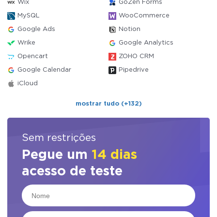
Wix
GoZen Forms
MySQL
WooCommerce
Google Ads
Notion
Wrike
Google Analytics
Opencart
ZOHO CRM
Google Calendar
Pipedrive
iCloud
mostrar tudo (+132)
Sem restrições
Pegue um
14 dias
acesso de teste