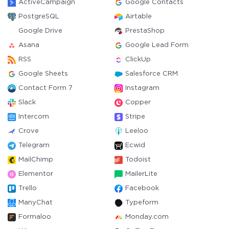
ActiveCampaign
Google Contacts
PostgreSQL
Airtable
Google Drive
PrestaShop
Asana
Google Lead Form
RSS
ClickUp
Google Sheets
Salesforce CRM
Contact Form 7
Instagram
Slack
Copper
Intercom
Stripe
Crove
Leeloo
Telegram
Ecwid
MailChimp
Todoist
Elementor
MailerLite
Trello
Facebook
ManyChat
Typeform
Formaloo
Monday.com