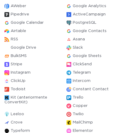
AWeber
Google Analytics
Pipedrive
ActiveCampaign
Google Calendar
PostgreSQL
Airtable
Google Contacts
RSS
Asana
Google Drive
Slack
BulkSMS
Google Sheets
Stripe
ClickSend
Instagram
Telegram
ClickUp
Intercom
Todoist
Constant Contact
Kit (anteriormente
Trello
ConvertKit)
Copper
Leeloo
Twilio
Crove
MailChimp
Typeform
Elementor