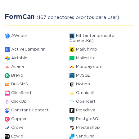
FormCan
(167 conectores prontos para usar)
AWeber
Kit (anteriormente
ConvertKit)
ActiveCampaign
MailChimp
Airtable
MailerLite
Asana
Monday.com
Brevo
MySQL
BulkSMS
Notion
ClickSend
Omnicell
ClickUp
Opencart
Constant Contact
Pipedrive
Copper
PostgreSQL
Crove
PrestaShop
Ecwid
SendGrid