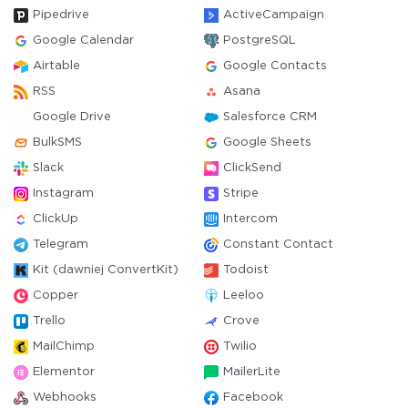
Pipedrive
ActiveCampaign
Google Calendar
PostgreSQL
Airtable
Google Contacts
RSS
Asana
Google Drive
Salesforce CRM
BulkSMS
Google Sheets
Slack
ClickSend
Instagram
Stripe
ClickUp
Intercom
Telegram
Constant Contact
Kit (dawniej ConvertKit)
Todoist
Copper
Leeloo
Trello
Crove
MailChimp
Twilio
Elementor
MailerLite
Webhooks
Facebook