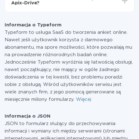
Apix-Drive?
przekazywana z jednego z Twoich systemów do
drugiego za pośrednictwem naszej usługi. Jeśli
W tej chwili zakończyliśmy 296+ integracji oprócz
dysponujesz niewielką ilością danych miesięcznie,
Typeform i JSON
możesz bezpiecznie skorzystać z darmowej taryfy lub
Informacja o Typeform
w razie potrzeby przełączyć się na płatną. Więcej
Typeform to usługa SaaS do tworzenia ankiet online.
informacji o
taryfach
.
Nawet jeśli użytkownik korzysta z darmowego
abonamentu, ma spore możliwości, które pozwalają mu
na prowadzenie różnorodnych badań online.
Jednocześnie Typeform wyróżnia się łatwością obsługi,
nawet początkujący, nie mający w ogóle żadnego
doświadczenia w tej kwestii, bez problemu poradzi
sobie z obsługą. Wśród użytkowników serwisu jest
wiele znanych firm, z jego pomocą generowane są
miesięcznie miliony formularzy.
Więcej
Informacja o JSON
JSON to formularz służący do przechowywania
informacji i wymiany ich między serwerami (stronami
internetowymi, aplikacjami internetowymi) lub między