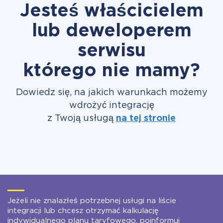
Jesteś właścicielem
lub deweloperem
serwisu
którego nie mamy?
Dowiedz się, na jakich warunkach możemy
wdrożyć integrację
z Twoją usługą
na tej stronie
Jeżeli nie znalazłeś potrzebnej usługi na liście
integracji lub chcesz otrzymać kalkulację
indywidualnego planu taryfowego, poinformuj