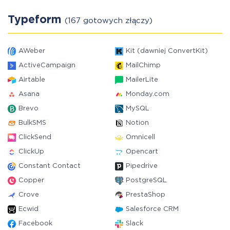
Typeform
(167 gotowych złączy)
AWeber
Kit (dawniej ConvertKit)
ActiveCampaign
MailChimp
Airtable
MailerLite
Asana
Monday.com
Brevo
MySQL
BulkSMS
Notion
ClickSend
Omnicell
ClickUp
Opencart
Constant Contact
Pipedrive
Copper
PostgreSQL
Crove
PrestaShop
Ecwid
Salesforce CRM
Facebook
Slack