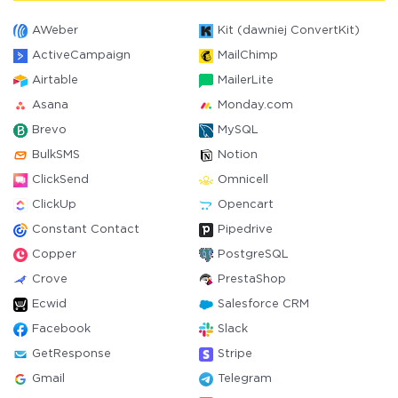
AWeber
Kit (dawniej ConvertKit)
ActiveCampaign
MailChimp
Airtable
MailerLite
Asana
Monday.com
Brevo
MySQL
BulkSMS
Notion
ClickSend
Omnicell
ClickUp
Opencart
Constant Contact
Pipedrive
Copper
PostgreSQL
Crove
PrestaShop
Ecwid
Salesforce CRM
Facebook
Slack
GetResponse
Stripe
Gmail
Telegram