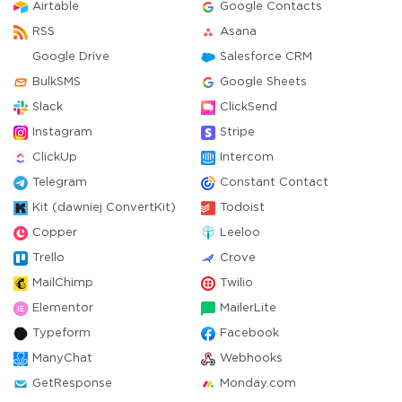
Airtable
Google Contacts
RSS
Asana
Google Drive
Salesforce CRM
BulkSMS
Google Sheets
Slack
ClickSend
Instagram
Stripe
ClickUp
Intercom
Telegram
Constant Contact
Kit (dawniej ConvertKit)
Todoist
Copper
Leeloo
Trello
Crove
MailChimp
Twilio
Elementor
MailerLite
Typeform
Facebook
ManyChat
Webhooks
GetResponse
Monday.com