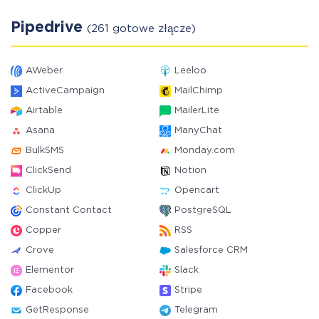
Pipedrive
(261 gotowe złącze)
AWeber
Leeloo
ActiveCampaign
MailChimp
Airtable
MailerLite
Asana
ManyChat
BulkSMS
Monday.com
ClickSend
Notion
ClickUp
Opencart
Constant Contact
PostgreSQL
Copper
RSS
Crove
Salesforce CRM
Elementor
Slack
Facebook
Stripe
GetResponse
Telegram