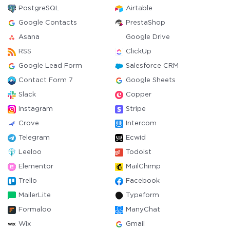
PostgreSQL
Airtable
Google Contacts
PrestaShop
Asana
Google Drive
RSS
ClickUp
Google Lead Form
Salesforce CRM
Contact Form 7
Google Sheets
Slack
Copper
Instagram
Stripe
Crove
Intercom
Telegram
Ecwid
Leeloo
Todoist
Elementor
MailChimp
Trello
Facebook
MailerLite
Typeform
Formaloo
ManyChat
Wix
Gmail