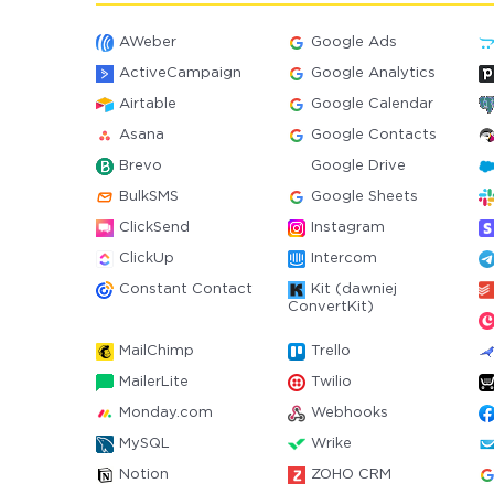
AWeber
Google Ads
ActiveCampaign
Google Analytics
Airtable
Google Calendar
Asana
Google Contacts
Brevo
Google Drive
BulkSMS
Google Sheets
ClickSend
Instagram
ClickUp
Intercom
Constant Contact
Kit (dawniej
ConvertKit)
MailChimp
Trello
MailerLite
Twilio
Monday.com
Webhooks
MySQL
Wrike
Notion
ZOHO CRM