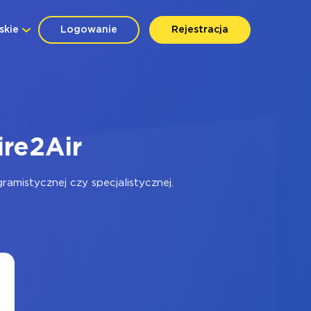
skie
Logowanie
Rejestracja
ire2Air
amistycznej czy specjalistycznej.