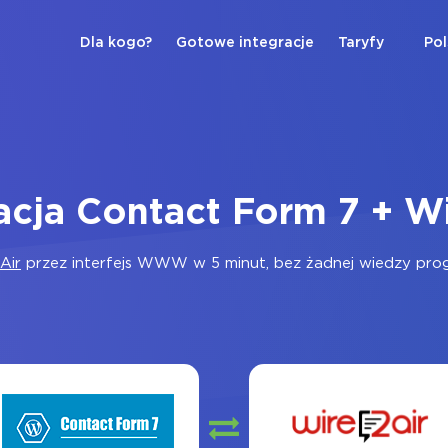
Dla kogo?
Gotowe integracje
Taryfy
Pol
acja Contact Form 7 + W
Air
przez interfejs WWW w 5 minut, bez żadnej wiedzy progr