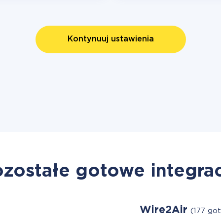
Kontynuuj ustawienia
zostałe gotowe integra
Wire2Air
(177 go