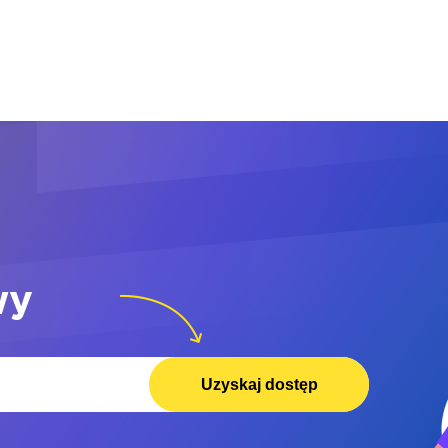
wy
Uzyskaj dostęp