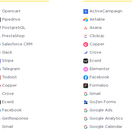
Opencart
ActiveCampaign
Pipedrive
Airtable
PostgreSQL
Asana
PrestaShop
ClickUp
Salesforce CRM
Copper
Slack
Crove
Stripe
Ecwid
Telegram
Elementor
Todoist
Facebook
Copper
Formaloo
Crove
Gmail
Ecwid
GoZen Forms
Facebook
Google Ads
GetResponse
Google Analytics
Gmail
Google Calendar