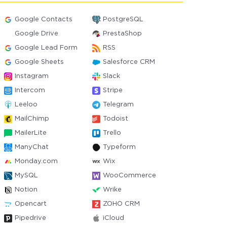
Google Contacts
PostgreSQL
Google Drive
PrestaShop
Google Lead Form
RSS
Google Sheets
Salesforce CRM
Instagram
Slack
Intercom
Stripe
Leeloo
Telegram
MailChimp
Todoist
MailerLite
Trello
ManyChat
Typeform
Monday.com
Wix
MySQL
WooCommerce
Notion
Wrike
Opencart
ZOHO CRM
Pipedrive
iCloud