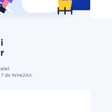
i
r
ałał.
7 do Wire2Air.