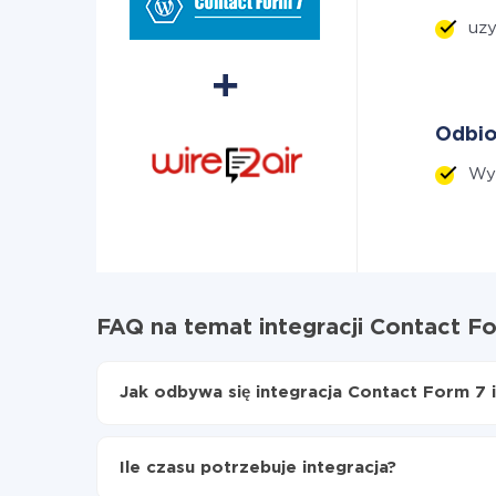
uzy
Odbio
Wyś
FAQ na temat integracji Contact Fo
Jak odbywa się integracja Contact Form 7 
Najpierw
zarejestruj się w ApiX-Drive
Wybierz, jakie dane przenieść z Contact Form
Ile czasu potrzebuje integracja?
Włącz aktualizację
Teraz dane będą automatycznie przesyłane z 