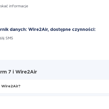
skać informacje
rnik danych: Wire2Air, dostępne czynności:
lij SMS
rm 7 i Wire2Air
i Wire2Air?
 7 do Wire2Air
Contact Form 7 do Wire2Air