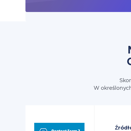
Skon
W określonych
Źródł