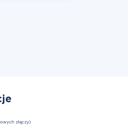
cje
towych złączy)