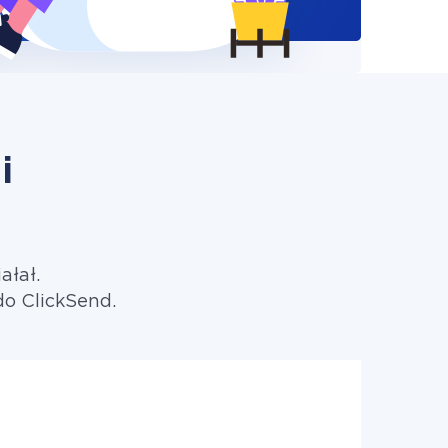
i
ałał.
do ClickSend.