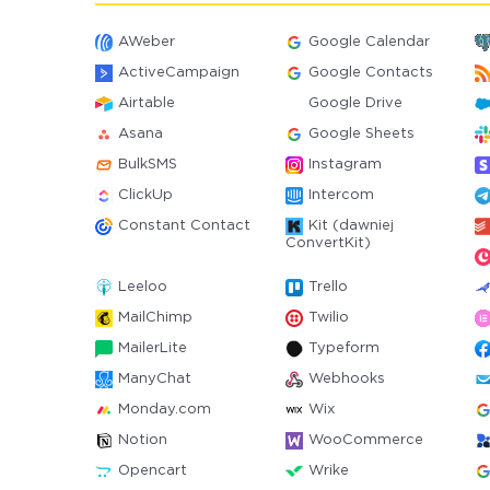
AWeber
Google Calendar
ActiveCampaign
Google Contacts
Airtable
Google Drive
Asana
Google Sheets
BulkSMS
Instagram
ClickUp
Intercom
Constant Contact
Kit (dawniej
ConvertKit)
Leeloo
Trello
MailChimp
Twilio
MailerLite
Typeform
ManyChat
Webhooks
Monday.com
Wix
Notion
WooCommerce
Opencart
Wrike