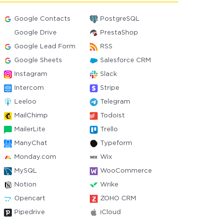
Google Contacts
PostgreSQL
Google Drive
PrestaShop
Google Lead Form
RSS
Google Sheets
Salesforce CRM
Instagram
Slack
Intercom
Stripe
Leeloo
Telegram
MailChimp
Todoist
MailerLite
Trello
ManyChat
Typeform
Monday.com
Wix
MySQL
WooCommerce
Notion
Wrike
Opencart
ZOHO CRM
Pipedrive
iCloud