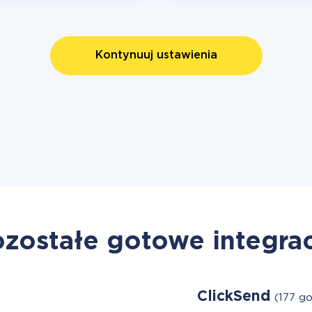
Kontynuuj ustawienia
zostałe gotowe integra
ClickSend
(177 g