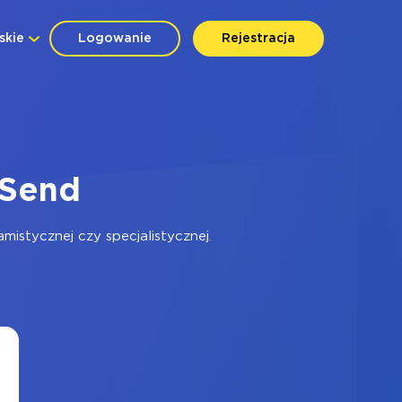
skie
Logowanie
Rejestracja
kSend
istycznej czy specjalistycznej.