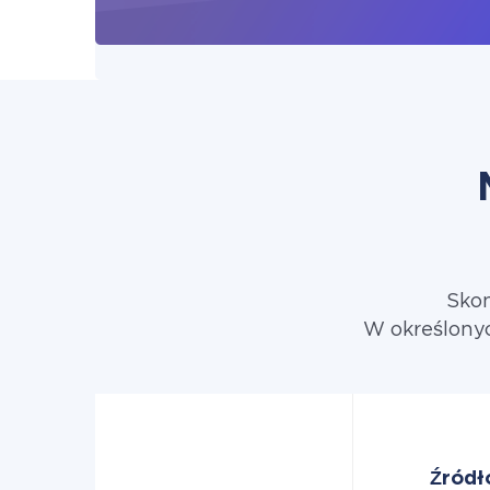
Skon
W określonyc
Źródł