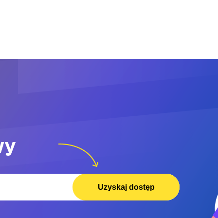
wy
Uzyskaj dostęp