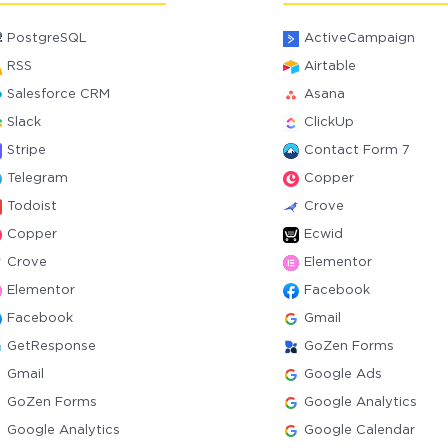
PostgreSQL
ActiveCampaign
RSS
Airtable
Salesforce CRM
Asana
Slack
ClickUp
Stripe
Contact Form 7
Telegram
Copper
Todoist
Crove
Copper
Ecwid
Crove
Elementor
Elementor
Facebook
Facebook
Gmail
GetResponse
GoZen Forms
Gmail
Google Ads
GoZen Forms
Google Analytics
Google Analytics
Google Calendar