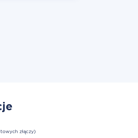
cje
otowych złączy)