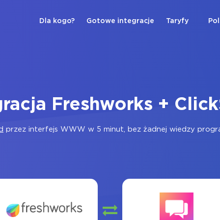
Dla kogo?
Gotowe integracje
Taryfy
Pol
gracja Freshworks + Clic
d
przez interfejs WWW w 5 minut, bez żadnej wiedzy program