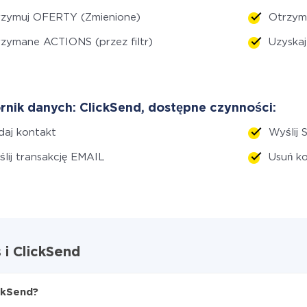
rzymuj OFERTY (Zmienione)
Otrzym
zymane ACTIONS (przez filtr)
Uzyska
rnik danych: ClickSend, dostępne czynności:
aj kontakt
Wyślij 
lij transakcję EMAIL
Usuń k
 i ClickSend
ckSend?