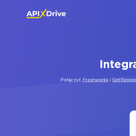
Integr
Połączyć
Freshworks
i
GetRespo