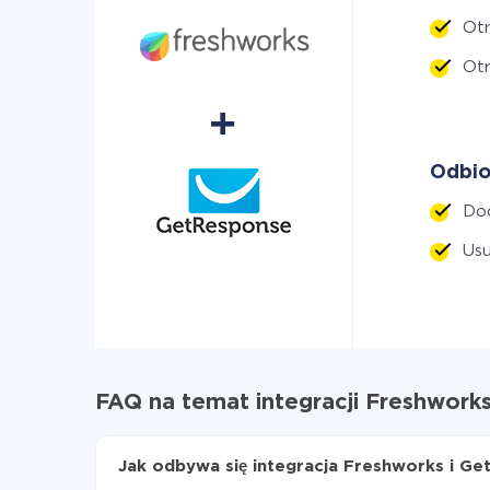
Ot
Otr
Odbio
Do
Usu
FAQ na temat integracji Freshwork
Jak odbywa się integracja Freshworks i G