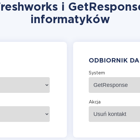
Freshworks i GetRespons
informatyków
ODBIORNIK D
System
Akcja