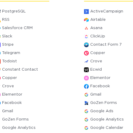
PostgreSQL
ActiveCampaign
RSS
Airtable
Salesforce CRM
Asana
Slack
ClickUp
Stripe
Contact Form 7
Telegram
Copper
Todoist
Crove
Constant Contact
Ecwid
Copper
Elementor
Crove
Facebook
Elementor
Gmail
Facebook
GoZen Forms
Gmail
Google Ads
GoZen Forms
Google Analytics
Google Analytics
Google Calendar