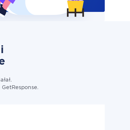
i
e
ałał.
o GetResponse.