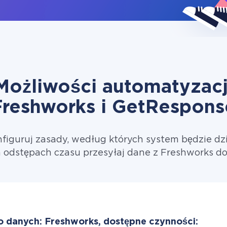
Możliwości automatyzacj
Freshworks i GetRespons
figuruj zasady, według których system będzie dzi
 odstępach czasu przesyłaj dane z Freshworks d
o danych: Freshworks, dostępne czynności: