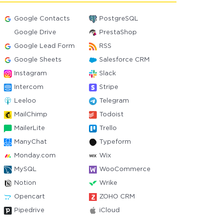
Google Contacts
PostgreSQL
Google Drive
PrestaShop
Google Lead Form
RSS
Google Sheets
Salesforce CRM
Instagram
Slack
Intercom
Stripe
Leeloo
Telegram
MailChimp
Todoist
MailerLite
Trello
ManyChat
Typeform
Monday.com
Wix
MySQL
WooCommerce
Notion
Wrike
Opencart
ZOHO CRM
Pipedrive
iCloud