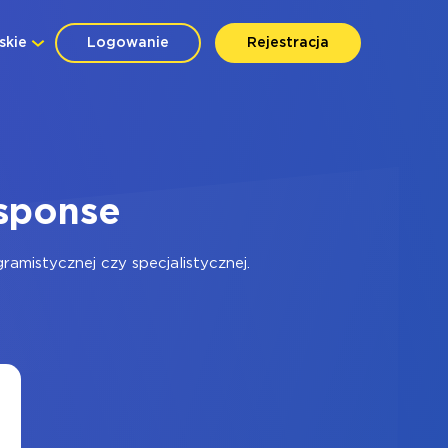
skie
Logowanie
Rejestracja
esponse
amistycznej czy specjalistycznej.