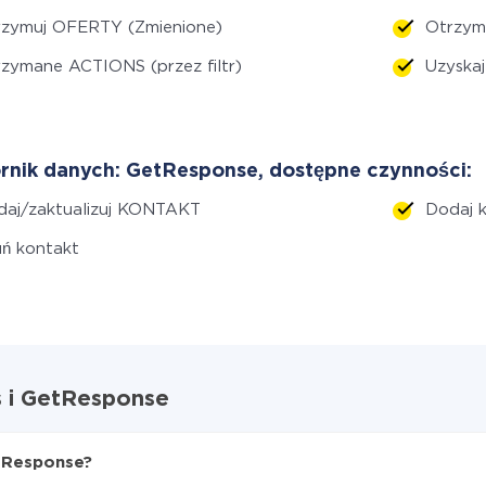
rzymuj OFERTY (Zmienione)
Otrzym
zymane ACTIONS (przez filtr)
Uzyska
rnik danych: GetResponse, dostępne czynności:
daj/zaktualizuj KONTAKT
Dodaj 
ń kontakt
s i GetResponse
etResponse?