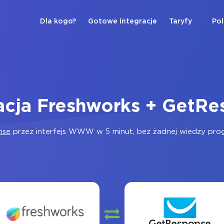
Dla kogo?
Gotowe integracje
Taryfy
Pol
acja Freshworks + GetR
nse
przez interfejs WWW w 5 minut, bez żadnej wiedzy progr