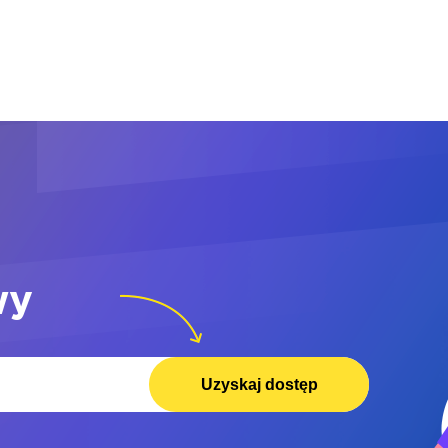
wy
Uzyskaj dostęp