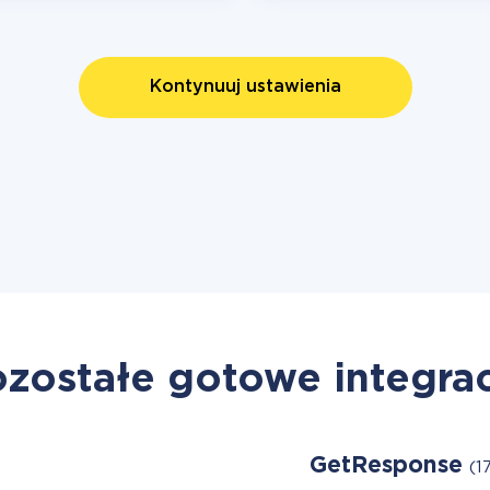
Kontynuuj ustawienia
zostałe gotowe integra
GetResponse
(1