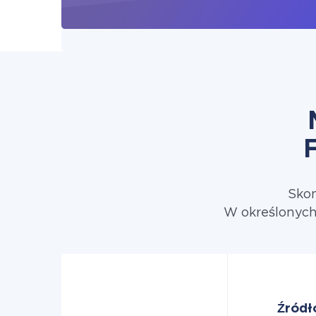
Skon
W określonych
Źródł