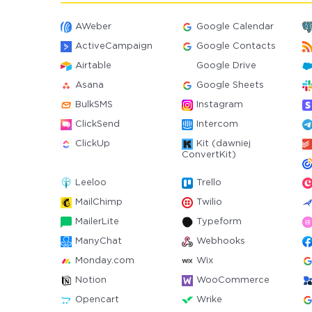
AWeber
Google Calendar
ActiveCampaign
Google Contacts
Airtable
Google Drive
Asana
Google Sheets
BulkSMS
Instagram
ClickSend
Intercom
ClickUp
Kit (dawniej
ConvertKit)
Leeloo
Trello
MailChimp
Twilio
MailerLite
Typeform
ManyChat
Webhooks
Monday.com
Wix
Notion
WooCommerce
Opencart
Wrike