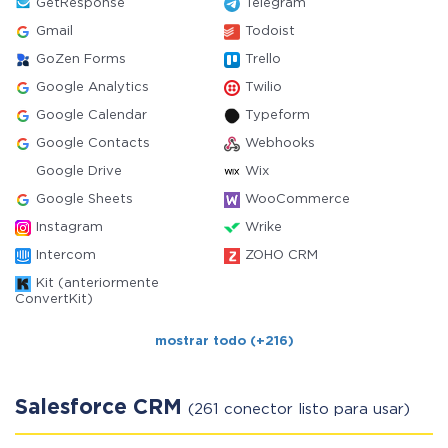
GetResponse
Telegram
Gmail
Todoist
GoZen Forms
Trello
Google Analytics
Twilio
Google Calendar
Typeform
Google Contacts
Webhooks
Google Drive
Wix
Google Sheets
WooCommerce
Instagram
Wrike
Intercom
ZOHO CRM
Kit (anteriormente
ConvertKit)
mostrar todo (+216)
Salesforce CRM
(261 conector listo para usar)