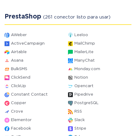
PrestaShop
(261 conector listo para usar)
AWeber
Leeloo
ActiveCampaign
MailChimp
Airtable
MailerLite
Asana
ManyChat
BulkSMS
Monday.com
ClickSend
Notion
ClickUp
Opencart
Constant Contact
Pipedrive
Copper
PostgreSQL
Crove
RSS
Elementor
Slack
Facebook
Stripe