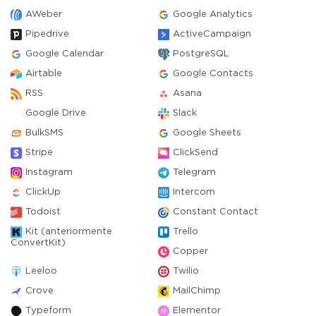
AWeber
Google Analytics
Pipedrive
ActiveCampaign
Google Calendar
PostgreSQL
Airtable
Google Contacts
RSS
Asana
Google Drive
Slack
BulkSMS
Google Sheets
Stripe
ClickSend
Instagram
Telegram
ClickUp
Intercom
Todoist
Constant Contact
Kit (anteriormente
Trello
ConvertKit)
Copper
Leeloo
Twilio
Crove
MailChimp
Typeform
Elementor