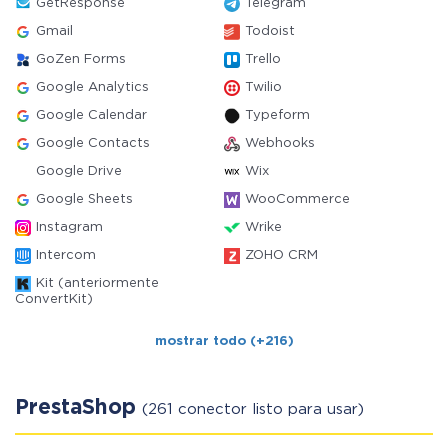
GetResponse
Telegram
Gmail
Todoist
GoZen Forms
Trello
Google Analytics
Twilio
Google Calendar
Typeform
Google Contacts
Webhooks
Google Drive
Wix
Google Sheets
WooCommerce
Instagram
Wrike
Intercom
ZOHO CRM
Kit (anteriormente
ConvertKit)
mostrar todo (+216)
PrestaShop
(261 conector listo para usar)