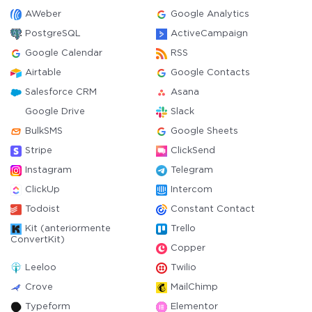
AWeber
Google Analytics
PostgreSQL
ActiveCampaign
Google Calendar
RSS
Airtable
Google Contacts
Salesforce CRM
Asana
Google Drive
Slack
BulkSMS
Google Sheets
Stripe
ClickSend
Instagram
Telegram
ClickUp
Intercom
Todoist
Constant Contact
Kit (anteriormente
Trello
ConvertKit)
Copper
Leeloo
Twilio
Crove
MailChimp
Typeform
Elementor