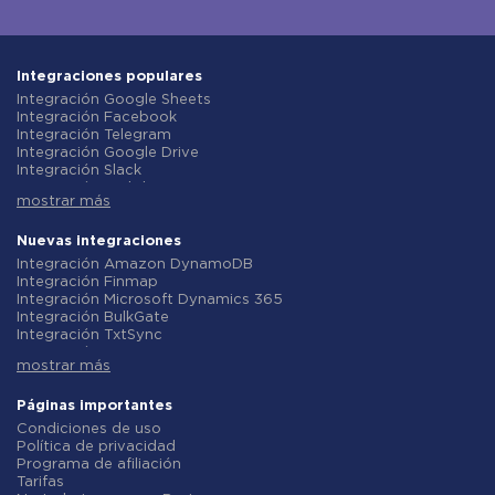
Integraciones populares
Integración Google Sheets
Integración Facebook
Integración Telegram
Integración Google Drive
Integración Slack
Integración MailChimp
mostrar más
Integración Gmail
Integración Trello
Integración ClickUp
Nuevas integraciones
Integración Airtable
Integración Amazon DynamoDB
Integración Google Contacts
Integración Finmap
Integración OpenAI (ChatGPT)
Integración Microsoft Dynamics 365
Integración Instagram
Integración BulkGate
Integración ActiveCampaign
Integración TxtSync
Integración Typeform
Integración Wire2Air
Integración Salesforce CRM
mostrar más
Integración Corezoid
Integración Monday.com
Integración Infobip
Integración Notion
Integración Instasent
Páginas importantes
Integración Stripe
Integración AtomPark
Condiciones de uso
Integración AWeber
Integración TXTImpact
Política de privacidad
Integración Asana
Integración Campaign Monitor
Programa de afiliación
Integración ZOHO CRM
Integración CM.com
Tarifas
Integración Webhooks
Integración D7 Networks