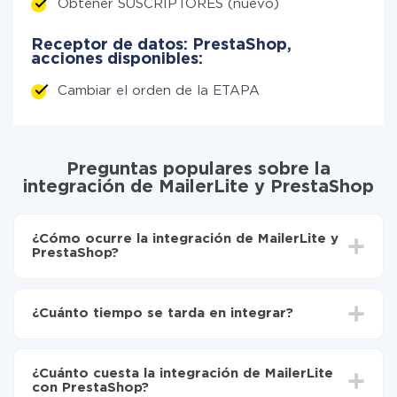
Obtener SUSCRIPTORES (nuevo)
Receptor de datos: PrestaShop,
acciones disponibles:
Cambiar el orden de la ETAPA
Preguntas populares sobre la
integración de MailerLite y PrestaShop
¿Cómo ocurre la integración de MailerLite y
PrestaShop?
Para empezar es necesario
registrarse en ApiX-
Drive
¿Cuánto tiempo se tarda en integrar?
Elija qué datos transferir de MailerLite a PrestaShop
Active la actualización automática
Dependiendo del sistema con el que usted hará la
Ahora los datos se transferirán automáticamente
integración, el tiempo de configuración puede variar y
de MailerLite a PrestaShop
¿Cuánto cuesta la integración de MailerLite
oscilar entre 5 y 30 minutos. En promedio, la
con PrestaShop?
configuración tarda entre 10 y 15 minutos.