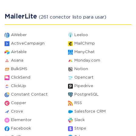
MailerLite
(261 conector listo para usar)
AWeber
Leeloo
ActiveCampaign
MailChimp
Airtable
ManyChat
Asana
Monday.com
BulkSMS
Notion
ClickSend
Opencart
ClickUp
Pipedrive
Constant Contact
PostgreSQL
Copper
RSS
Crove
Salesforce CRM
Elementor
Slack
Facebook
Stripe