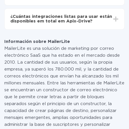
No es necesario pagar nada por la integración en sí, y
toda las funcionalidades están disponibles en todas las
¿Cuántas integraciones listas para usar están
tarifas. Usted solo paga por la cantidad de datos que
disponibles em total em Apix-Drive?
realmente se transfieren de uno de sus sistemas a otro
a través de nuestro servicio. Si usted tiene una
Por el momento, tenemos listas para usar296 +
pequeña cantidad de datos por mes, puede usar de
integraciones además de MailerLite y PrestaShop
manera segura un plan de tarifa gratuita o cambiar a
Información sobre MailerLite
uno de pago, si es necesario. Más detalles sobre
MailerLite es una solución de marketing por correo
tarifas
.
electrónico SaaS que ha estado en el mercado desde
2010. La cantidad de sus usuarios, según la propia
empresa, ya superó los 780.000 mil, y la cantidad de
correos electrónicos que envían ha alcanzado los mil
millones mensuales. Entre las herramientas de MailerLite
se encuentran un constructor de correo electrónico
que le permite crear letras a partir de bloques
separados según el principio de un constructor, la
capacidad de crear páginas de destino, personalizar
mensajes emergentes, amplias oportunidades para
administrar la base de suscriptores y personalizar