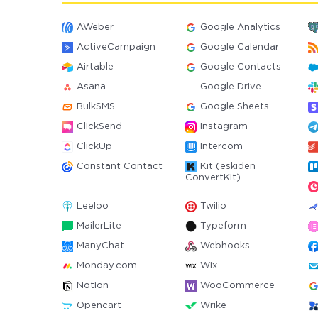
AWeber
Google Analytics
ActiveCampaign
Google Calendar
Airtable
Google Contacts
Asana
Google Drive
BulkSMS
Google Sheets
ClickSend
Instagram
ClickUp
Intercom
Constant Contact
Kit (eskiden
ConvertKit)
Leeloo
Twilio
MailerLite
Typeform
ManyChat
Webhooks
Monday.com
Wix
Notion
WooCommerce
Opencart
Wrike