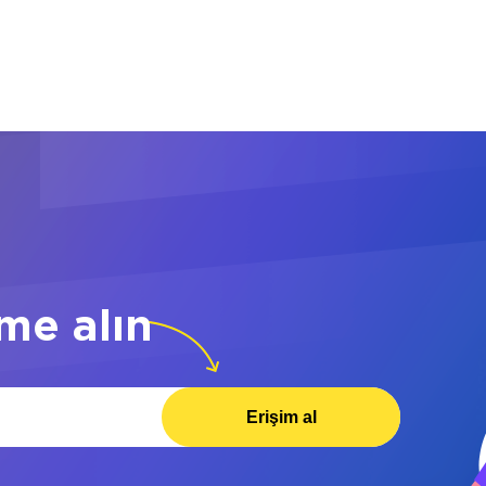
me alın
Erişim al