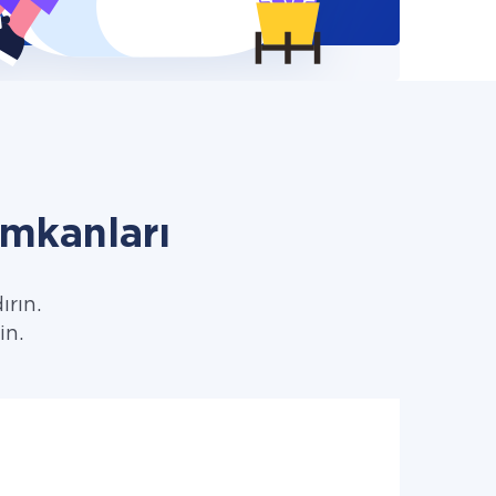
mkanları
ırın.
in.