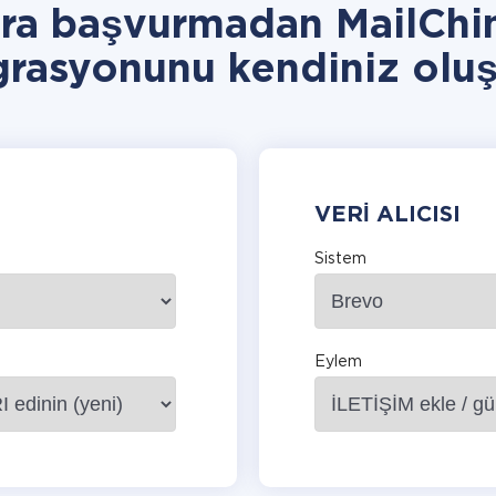
ara başvurmadan MailChi
grasyonunu kendiniz oluş
VERI ALICISI
Sistem
Eylem