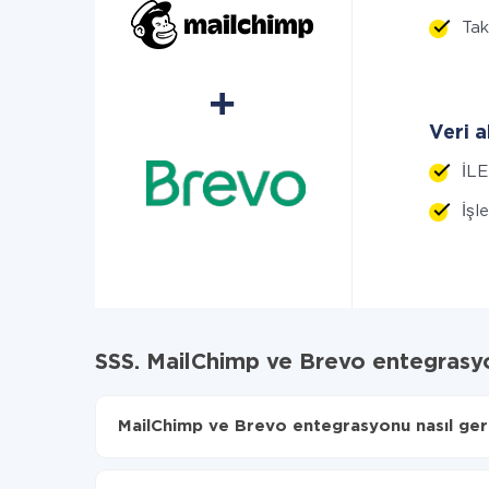
Tak
Veri a
İLE
İşl
SSS. MailChimp ve Brevo entegrasy
MailChimp ve Brevo entegrasyonu nasıl gerçe
İlk olarak,
'ı ApiX-Drive
'a kaydetmeniz gerekir.
MailChimp'den Brevo'ye hangi verilerin aktarılac