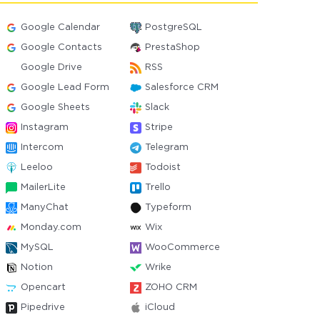
Google Calendar
PostgreSQL
Google Contacts
PrestaShop
Google Drive
RSS
Google Lead Form
Salesforce CRM
Google Sheets
Slack
Instagram
Stripe
Intercom
Telegram
Leeloo
Todoist
MailerLite
Trello
ManyChat
Typeform
Monday.com
Wix
MySQL
WooCommerce
Notion
Wrike
Opencart
ZOHO CRM
Pipedrive
iCloud