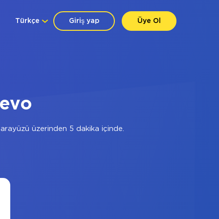
Türkçe
Giriş yap
Üye Ol
revo
rayüzü üzerinden 5 dakika içinde.