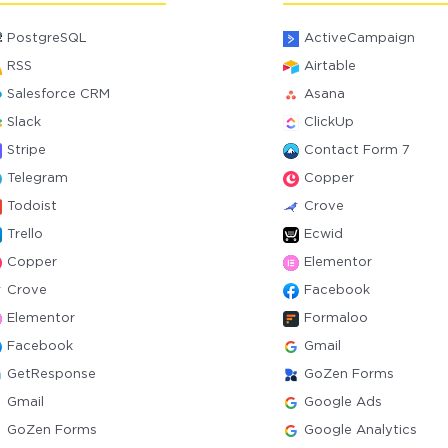
PostgreSQL
ActiveCampaign
RSS
Airtable
Salesforce CRM
Asana
Slack
ClickUp
Stripe
Contact Form 7
Telegram
Copper
Todoist
Crove
Trello
Ecwid
Copper
Elementor
Crove
Facebook
Elementor
Formaloo
Facebook
Gmail
GetResponse
GoZen Forms
Gmail
Google Ads
GoZen Forms
Google Analytics