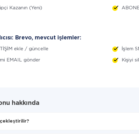
ipçi Kazanın (Yeni)
ABONE 
lıcısı: Brevo, mevcut işlemler:
TİŞİM ekle / güncelle
İşlem S
emi EMAIL gönder
Kişiyi s
onu hakkında
kleştirilir?
ağını seçin