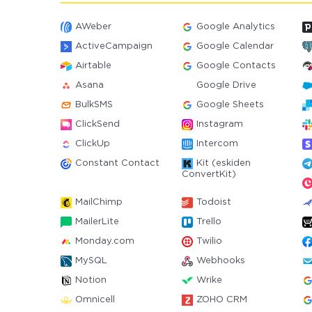
AWeber
Google Analytics
ActiveCampaign
Google Calendar
Airtable
Google Contacts
Asana
Google Drive
BulkSMS
Google Sheets
ClickSend
Instagram
ClickUp
Intercom
Constant Contact
Kit (eskiden
ConvertKit)
MailChimp
Todoist
MailerLite
Trello
Monday.com
Twilio
MySQL
Webhooks
Notion
Wrike
Omnicell
ZOHO CRM