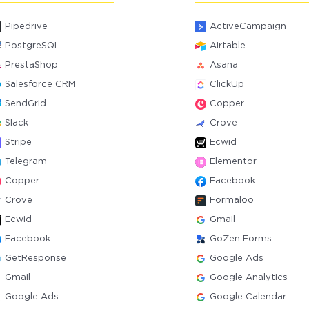
Pipedrive
ActiveCampaign
PostgreSQL
Airtable
PrestaShop
Asana
Salesforce CRM
ClickUp
SendGrid
Copper
Slack
Crove
Stripe
Ecwid
Telegram
Elementor
Copper
Facebook
Crove
Formaloo
Ecwid
Gmail
Facebook
GoZen Forms
GetResponse
Google Ads
Gmail
Google Analytics
Google Ads
Google Calendar