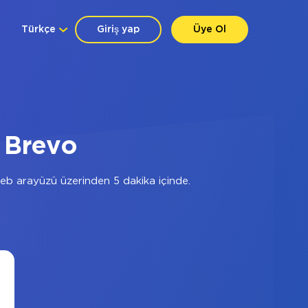
Türkçe
Giriş yap
Üye Ol
 Brevo
b arayüzü üzerinden 5 dakika içinde.