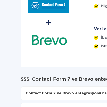
bilg
Veri a
İLE
İşl
SSS. Contact Form 7 ve Brevo ente
Contact Form 7 ve Brevo entegrasyonu nasıl
İlk olarak,
'ı ApiX-Drive
'a kaydetmeniz gerekir.
Contact Form 7'den Brevo'ye hangi verilerin akt