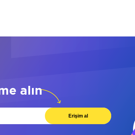
me alın
Erişim al