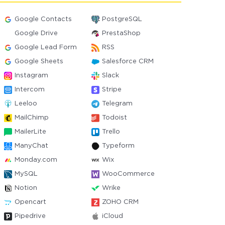
Google Contacts
PostgreSQL
Google Drive
PrestaShop
Google Lead Form
RSS
Google Sheets
Salesforce CRM
Instagram
Slack
Intercom
Stripe
Leeloo
Telegram
MailChimp
Todoist
MailerLite
Trello
ManyChat
Typeform
Monday.com
Wix
MySQL
WooCommerce
Notion
Wrike
Opencart
ZOHO CRM
Pipedrive
iCloud