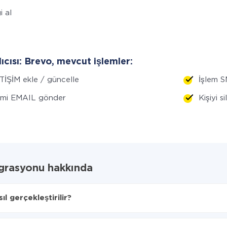
i al
lıcısı: Brevo, mevcut işlemler:
TİŞİM ekle / güncelle
İşlem S
emi EMAIL gönder
Kişiyi s
grasyonu hakkında
 gerçekleştirilir?
arılacağını seçin