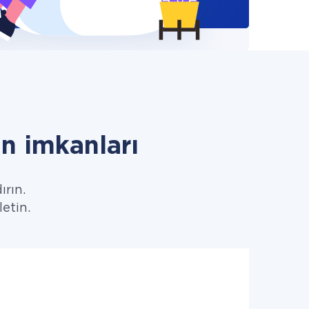
n imkanları
ırın.
letin.