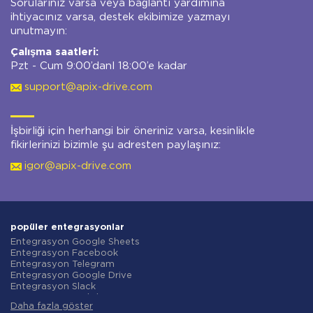
Sorularınız varsa veya bağlantı yardımına
ihtiyacınız varsa, destek ekibimize yazmayı
unutmayın:
Çalışma saatleri:
Pzt - Cum 9:00’danl 18:00’e kadar
support@apix-drive.com
İşbirliği için herhangi bir öneriniz varsa, kesinlikle
fikirlerinizi bizimle şu adresten paylaşınız:
igor@apix-drive.com
popüler entegrasyonlar
Entegrasyon Google Sheets
Entegrasyon Facebook
Entegrasyon Telegram
Entegrasyon Google Drive
Entegrasyon Slack
Entegrasyon MailChimp
Daha fazla göster
Entegrasyon Gmail