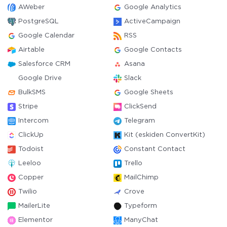
AWeber
Google Analytics
PostgreSQL
ActiveCampaign
Google Calendar
RSS
Airtable
Google Contacts
Salesforce CRM
Asana
Google Drive
Slack
BulkSMS
Google Sheets
Stripe
ClickSend
Intercom
Telegram
ClickUp
Kit (eskiden ConvertKit)
Todoist
Constant Contact
Leeloo
Trello
Copper
MailChimp
Twilio
Crove
MailerLite
Typeform
Elementor
ManyChat