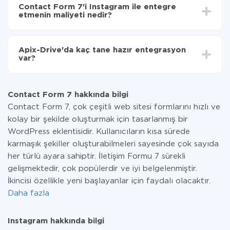
süresi 5 ile 30 dakika arasında değişebilir. Ortalama
Instagram'ye aktarılacaktır.
Contact Form 7'i Instagram ile entegre
olarak, 10-15 dakika sürer.
etmenin maliyeti nedir?
Tüm işlevler tüm tarife planlarında mevcut olduğundan
entegrasyon için ödeme yapmanız gerekmez.
Apix-Drive'da kaç tane hazır entegrasyon
Hizmetimiz aracılığıyla yalnızca bir sisteminizden
var?
diğerine aktarılan veri miktarı için ödeme yaparsınız.
Ayda az miktarda veriye sahipseniz, ücretsiz bir plan
Şu anda Contact Form 7 ve Instagram yanında 296 +
kullanabilir ve gerekirse ücretli bir plana geçebilirsiniz.
entegrasyonlarımız var
tarifeleri
hakkında daha fazla bilgi.
Contact Form 7 hakkında bilgi
Contact Form 7, çok çeşitli web sitesi formlarını hızlı ve
kolay bir şekilde oluşturmak için tasarlanmış bir
WordPress eklentisidir. Kullanıcıların kısa sürede
karmaşık şekiller oluşturabilmeleri sayesinde çok sayıda
her türlü ayara sahiptir. İletişim Formu 7 sürekli
gelişmektedir, çok popülerdir ve iyi belgelenmiştir.
İkincisi özellikle yeni başlayanlar için faydalı olacaktır.
Daha fazla
Instagram hakkında bilgi