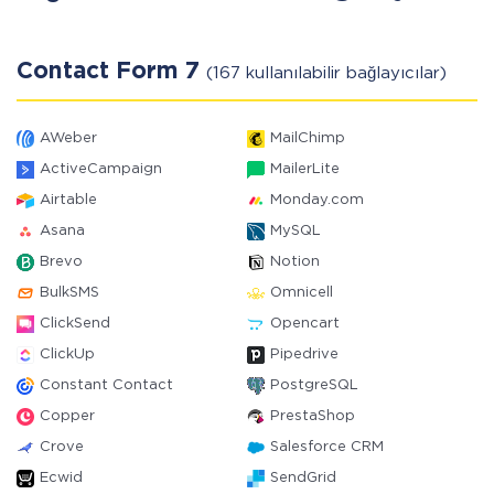
Contact Form 7
(167 kullanılabilir bağlayıcılar)
AWeber
MailChimp
ActiveCampaign
MailerLite
Airtable
Monday.com
Asana
MySQL
Brevo
Notion
BulkSMS
Omnicell
ClickSend
Opencart
ClickUp
Pipedrive
Constant Contact
PostgreSQL
Copper
PrestaShop
Crove
Salesforce CRM
Ecwid
SendGrid