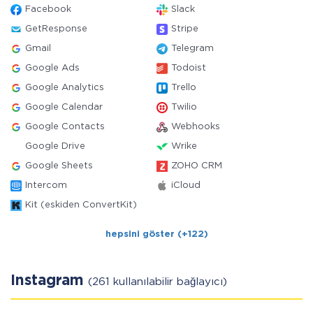
Facebook
Slack
GetResponse
Stripe
Gmail
Telegram
Google Ads
Todoist
Google Analytics
Trello
Google Calendar
Twilio
Google Contacts
Webhooks
Google Drive
Wrike
Google Sheets
ZOHO CRM
Intercom
iCloud
Kit (eskiden ConvertKit)
hepsini göster (+122)
Instagram
(261 kullanılabilir bağlayıcı)