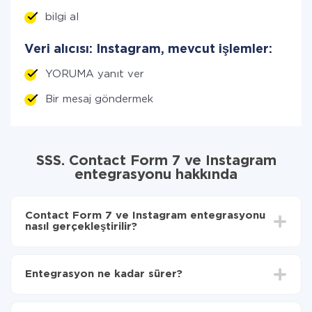
bilgi al
Veri alıcısı: Instagram, mevcut işlemler:
YORUMA yanıt ver
Bir mesaj göndermek
SSS. Contact Form 7 ve Instagram
entegrasyonu hakkında
Contact Form 7 ve Instagram entegrasyonu
nasıl gerçekleştirilir?
İlk olarak,
'ı ApiX-Drive
'a kaydetmeniz gerekir.
Contact Form 7'den Instagram'ye hangi verilerin
Entegrasyon ne kadar sürer?
aktarılacağını seçin
Otomatik güncellemeyi aç
Entegre etmek istediğiniz sisteme bağlı olarak kurulum
Artık veriler otomatik olarak Contact Form 7'den