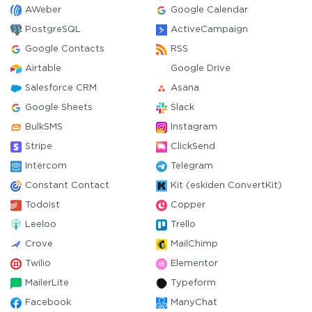
AWeber
Google Calendar
PostgreSQL
ActiveCampaign
Google Contacts
RSS
Airtable
Google Drive
Salesforce CRM
Asana
Google Sheets
Slack
BulkSMS
Instagram
Stripe
ClickSend
Intercom
Telegram
Constant Contact
Kit (eskiden ConvertKit)
Todoist
Copper
Leeloo
Trello
Crove
MailChimp
Twilio
Elementor
MailerLite
Typeform
Facebook
ManyChat