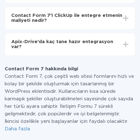
Otomatik güncellemeyi aç
Entegre etmek istediğiniz sisteme bağlı olarak kurulum
Artık veriler otomatik olarak Contact Form 7'den
süresi 5 ile 30 dakika arasında değişebilir. Ortalama
ClickUp'ye aktarılacaktır.
Contact Form 7'i ClickUp ile entegre etmenin
olarak, 10-15 dakika sürer.
maliyeti nedir?
Tüm işlevler tüm tarife planlarında mevcut olduğundan
entegrasyon için ödeme yapmanız gerekmez.
Apix-Drive'da kaç tane hazır entegrasyon
Hizmetimiz aracılığıyla yalnızca bir sisteminizden
var?
diğerine aktarılan veri miktarı için ödeme yaparsınız.
Ayda az miktarda veriye sahipseniz, ücretsiz bir plan
Şu anda Contact Form 7 ve ClickUp yanında 296 +
kullanabilir ve gerekirse ücretli bir plana geçebilirsiniz.
entegrasyonlarımız var
tarifeleri
hakkında daha fazla bilgi.
Contact Form 7 hakkında bilgi
Contact Form 7, çok çeşitli web sitesi formlarını hızlı ve
kolay bir şekilde oluşturmak için tasarlanmış bir
WordPress eklentisidir. Kullanıcıların kısa sürede
karmaşık şekiller oluşturabilmeleri sayesinde çok sayıda
her türlü ayara sahiptir. İletişim Formu 7 sürekli
gelişmektedir, çok popülerdir ve iyi belgelenmiştir.
İkincisi özellikle yeni başlayanlar için faydalı olacaktır.
Daha fazla