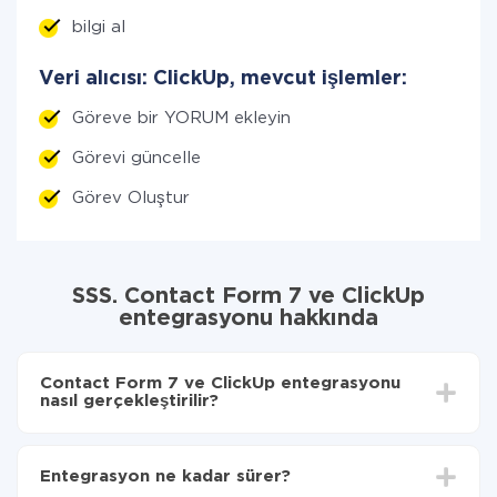
bilgi al
Veri alıcısı: ClickUp, mevcut işlemler:
Göreve bir YORUM ekleyin
Görevi güncelle
Görev Oluştur
SSS. Contact Form 7 ve ClickUp
entegrasyonu hakkında
Contact Form 7 ve ClickUp entegrasyonu
nasıl gerçekleştirilir?
İlk olarak,
'ı ApiX-Drive
'a kaydetmeniz gerekir.
Contact Form 7'den ClickUp'ye hangi verilerin
Entegrasyon ne kadar sürer?
aktarılacağını seçin