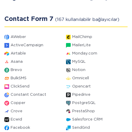
Contact Form 7
(167 kullanılabilir bağlayıcılar)
AWeber
MailChimp
ActiveCampaign
MailerLite
Airtable
Monday.com
Asana
MySQL
Brevo
Notion
BulkSMS
Omnicell
ClickSend
Opencart
Constant Contact
Pipedrive
Copper
PostgreSQL
Crove
PrestaShop
Ecwid
Salesforce CRM
Facebook
SendGrid