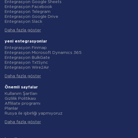
Entegrasyon Google Sheets
Entegrasyon Facebook
Entegrasyon Telegram
Entegrasyon Google Drive
Entegrasyon Slack
Entegrasyon MailChimp
Daha fazla göster
Entegrasyon Gmail
Entegrasyon Trello
Entegrasyon ClickUp
yeni entegrasyonlar
Entegrasyon Airtable
Entegrasyon Finmap
Entegrasyon Google Contacts
Entegrasyon Microsoft Dynamics 365
Entegrasyon OpenAI (ChatGPT)
Entegrasyon BulkGate
Entegrasyon Instagram
Entegrasyon TxtSync
Entegrasyon ActiveCampaign
Entegrasyon Wire2Air
Entegrasyon Typeform
Entegrasyon Corezoid
Entegrasyon Salesforce CRM
Daha fazla göster
Entegrasyon Infobip
Entegrasyon Monday.com
Entegrasyon Instasent
Entegrasyon Notion
Entegrasyon AtomPark
Önemli sayfalar
Entegrasyon Stripe
Entegrasyon TXTImpact
Kullanım Şartları
Entegrasyon AWeber
Entegrasyon Campaign Monitor
Gizlilik Politikası
Entegrasyon Asana
Entegrasyon CM.com
Affiliate programı
Entegrasyon ZOHO CRM
Entegrasyon D7 Networks
Planlar
Entegrasyon Webhooks
Entegrasyon SMS.to
Rusya ile işbirliği yapmıyoruz
Entegrasyon GetResponse
Entegrasyon SMSGlobal
Veri işleme sözleşmesi
Entegrasyon WooCommerce
Entegrasyon Textlocal
Daha fazla göster
iade politikasi
Entegrasyon Pipedrive
Entegrasyon ShoutOUT
Bireysel gelişim
Entegrasyon Google Calendar
Entegrasyon Apifonica
Ortaklık Programı Koşulları
Entegrasyon Opencart
Entegrasyon SMSAPI