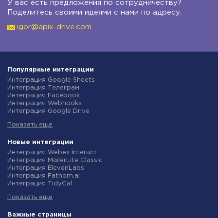
У вас есть предложения по сотрудничеству?
Поделитесь своими идеями с нами по адресу:
igor@apix-drive.com
Популярные интеграции
Интеграция Google Sheets
Интеграция Телеграм
Интеграция Facebook
Интеграция Webhooks
Интеграция Google Drive
Интеграция Opencart
Показать еще
Интеграция Gmail
Интеграция Rozetka
Интеграция Новая Почта
Новые интеграции
Интеграция Binotel
Интеграция Webex Interact
Интеграция OpenAI (ChatGPT)
Интеграция MailerLite Classic
Интеграция Prom
Интеграция ElevenLabs
Интеграция Приват24
Интеграция Fathom.ai
Интеграция OLX
Интеграция TidyCal
Интеграция TurboSMS
Интеграция Olostep
Интеграция SendPulse
Показать еще
Интеграция Gist
Интеграция Horoshop
Интеграция Gyazo
Интеграция Stream Telecom
Интеграция Straico
Важные страницы