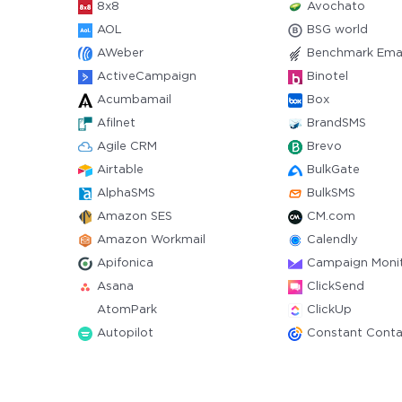
8x8
Avochato
AOL
BSG world
AWeber
Benchmark Emai
ActiveCampaign
Binotel
Acumbamail
Box
Afilnet
BrandSMS
Agile CRM
Brevo
Airtable
BulkGate
AlphaSMS
BulkSMS
Amazon SES
CM.com
Amazon Workmail
Calendly
Apifonica
Campaign Moni
Asana
ClickSend
AtomPark
ClickUp
Autopilot
Constant Conta