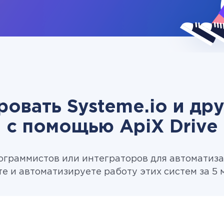
ровать Systeme.io и др
c помощью ApiX Drive
ограммистов или интеграторов для автоматизац
те и автоматизируете работу этих систем за 5 