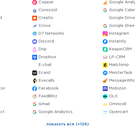
Copper
Google Analy
Corezoid
Google Cale
l
Creatio
Google Drive
Crove
Google Shee
D7 Networks
Instagram
Discord
Instantly
Drip
KeepinCRM
Dropbox
LP-CRM
E-chat
Mailchimp
Ecwid
MeisterTask
Evecalls
MessageWhi
tor
Facebook
Mobizon
FeedBlitz
OLX
Gmail
Omnicell
ct
Google Analytics
Opencart
показать все (+126)