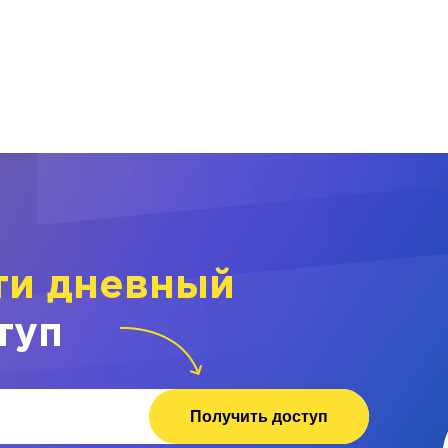
ти дневный
туп
Получить доступ