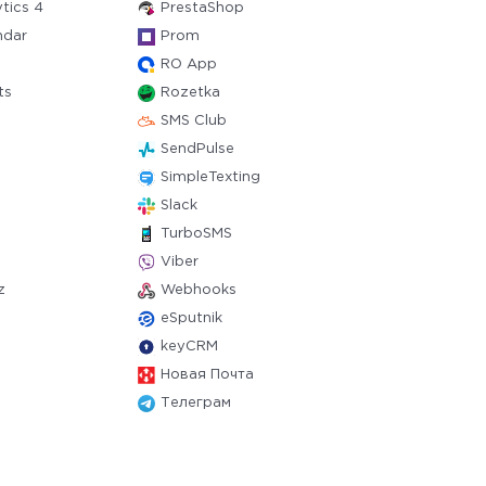
tics 4
PrestaShop
ndar
Prom
RO App
ts
Rozetka
SMS Club
SendPulse
SimpleTexting
Slack
TurboSMS
Viber
z
Webhooks
eSputnik
keyCRM
Новая Почта
Телеграм