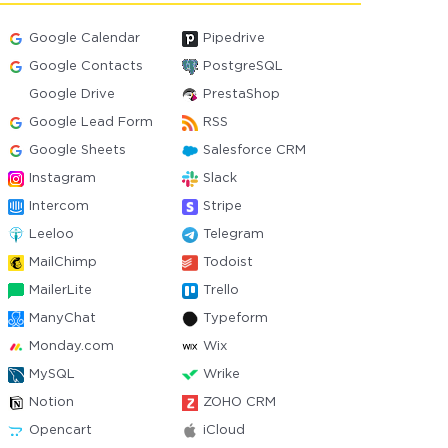
Google Calendar
Pipedrive
Google Contacts
PostgreSQL
Google Drive
PrestaShop
Google Lead Form
RSS
Google Sheets
Salesforce CRM
Instagram
Slack
Intercom
Stripe
Leeloo
Telegram
MailChimp
Todoist
MailerLite
Trello
ManyChat
Typeform
Monday.com
Wix
MySQL
Wrike
Notion
ZOHO CRM
Opencart
iCloud