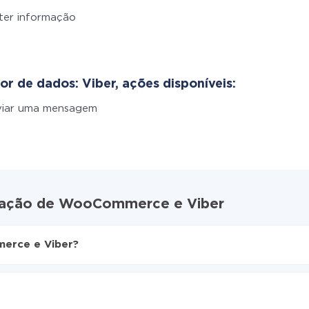
ter informação
or de dados: Viber, ações disponíveis:
viar uma mensagem
gração de WooCommerce e Viber
erce e Viber?
ive
ce para Viber
icamente de WooCommerce para Viber