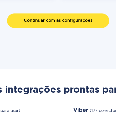
Continuar com as configurações
s integrações prontas par
Viber
para usar)
(177 conector