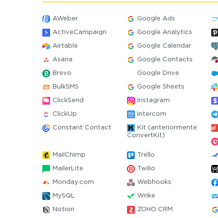
AWeber
Google Ads
ActiveCampaign
Google Analytics
Airtable
Google Calendar
Asana
Google Contacts
Brevo
Google Drive
BulkSMS
Google Sheets
ClickSend
Instagram
ClickUp
Intercom
Constant Contact
Kit (anteriormente
ConvertKit)
MailChimp
Trello
MailerLite
Twilio
Monday.com
Webhooks
MySQL
Wrike
Notion
ZOHO CRM