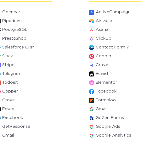
Opencart
ActiveCampaign
Pipedrive
Airtable
PostgreSQL
Asana
PrestaShop
ClickUp
Salesforce CRM
Contact Form 7
Slack
Copper
Stripe
Crove
Telegram
Ecwid
Todoist
Elementor
Copper
Facebook
Crove
Formaloo
Ecwid
Gmail
Facebook
GoZen Forms
GetResponse
Google Ads
Gmail
Google Analytics