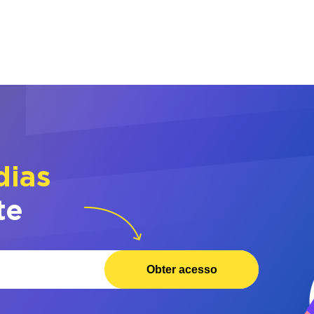
dias
te
Obter acesso