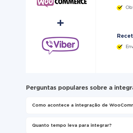
Ob
Recet
En
Perguntas populares sobre a inte
Como acontece a integração de WooComm
Para começar é preciso
registar-se no ApiX-Dr
Escolha quais dados transferir de WooCommer
Quanto tempo leva para integrar?
Ative a atualização automática
Agora os dados serão transferidos automat