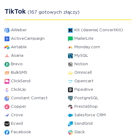
TikTok
(167 gotowych złączy)
AWeber
Kit (dawniej ConvertKit)
ActiveCampaign
MailerLite
Airtable
Monday.com
Asana
MySQL
Brevo
Notion
BulkSMS
Omnicell
ClickSend
Opencart
ClickUp
Pipedrive
Constant Contact
PostgreSQL
Copper
PrestaShop
Crove
Salesforce CRM
Ecwid
SendGrid
Facebook
Slack