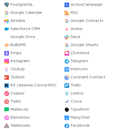
PostgreSQL
ActiveCampaign
Google Calendar
RSS
Airtable
Google Contacts
Salesforce CRM
Asana
Google Drive
Slack
BulkSMS
Google Sheets
Stripe
ClickSend
Instagram
Telegram
ClickUp
Intercom
Todoist
Constant Contact
Kit (dawniej ConvertKit)
Trello
Copper
Leeloo
Twilio
Crove
MailerLite
Typeform
Elementor
ManyChat
Webhooks
Facebook