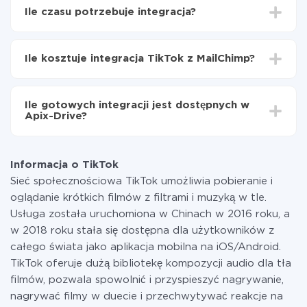
Wybierz, jakie dane przenieść z TikTok do
Ile czasu potrzebuje integracja?
MailChimp
Włącz aktualizację
W zależności od systemu, z którym będziesz
Teraz dane będą automatycznie przesyłane z
integrować, czas konfiguracji może się różnić i wynosić
TikTok do MailChimp
Ile kosztuje integracja TikTok z MailChimp?
od 5 do 30 minut. Konfiguracja zajmuje średnio 10-15
minut.
Za właśnie integrację nie musisz płacić nic, a cała
funkcjonalność jest dostępna we wszystkich taryfach.
Ile gotowych integracji jest dostępnych w
Płacisz tylko za ilość danych, która faktycznie jest
Apix-Drive?
przekazywana z jednego z Twoich systemów do
drugiego za pośrednictwem naszej usługi. Jeśli
W tej chwili zakończyliśmy 296+ integracji oprócz
dysponujesz niewielką ilością danych miesięcznie,
TikTok i MailChimp
możesz bezpiecznie skorzystać z darmowej taryfy lub
Informacja o TikTok
w razie potrzeby przełączyć się na płatną. Więcej
Sieć społecznościowa TikTok umożliwia pobieranie i
informacji o
taryfach
.
oglądanie krótkich filmów z filtrami i muzyką w tle.
Usługa została uruchomiona w Chinach w 2016 roku, a
w 2018 roku stała się dostępna dla użytkowników z
całego świata jako aplikacja mobilna na iOS/Android.
TikTok oferuje dużą bibliotekę kompozycji audio dla tła
filmów, pozwala spowolnić i przyspieszyć nagrywanie,
nagrywać filmy w duecie i przechwytywać reakcje na