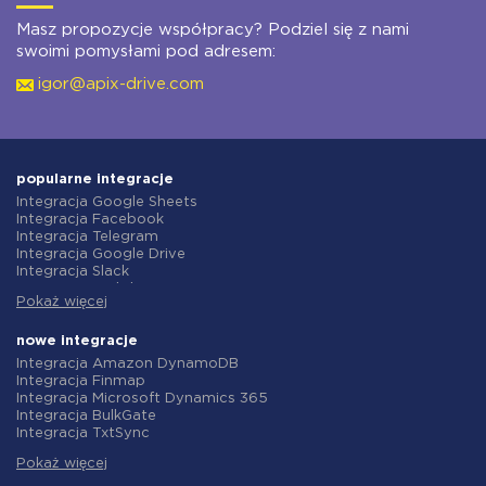
Masz propozycje współpracy? Podziel się z nami
swoimi pomysłami pod adresem:
igor@apix-drive.com
popularne integracje
Integracja Google Sheets
Integracja Facebook
Integracja Telegram
Integracja Google Drive
Integracja Slack
Integracja MailChimp
Pokaż więcej
Integracja Gmail
Integracja Trello
Integracja ClickUp
nowe integracje
Integracja Airtable
Integracja Amazon DynamoDB
Integracja Google Contacts
Integracja Finmap
Integracja OpenAI (ChatGPT)
Integracja Microsoft Dynamics 365
Integracja Instagram
Integracja BulkGate
Integracja ActiveCampaign
Integracja TxtSync
Integracja Typeform
Integracja Wire2Air
Integracja Salesforce CRM
Pokaż więcej
Integracja Corezoid
Integracja Monday.com
Integracja Infobip