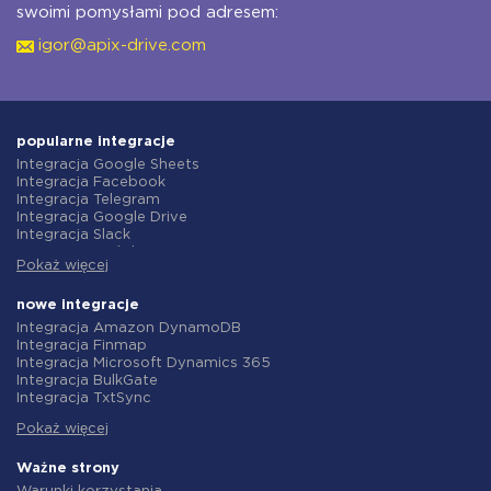
swoimi pomysłami pod adresem:
igor@apix-drive.com
popularne integracje
Integracja Google Sheets
Integracja Facebook
Integracja Telegram
Integracja Google Drive
Integracja Slack
Integracja MailChimp
Pokaż więcej
Integracja Gmail
Integracja Trello
Integracja ClickUp
nowe integracje
Integracja Airtable
Integracja Amazon DynamoDB
Integracja Google Contacts
Integracja Finmap
Integracja OpenAI (ChatGPT)
Integracja Microsoft Dynamics 365
Integracja Instagram
Integracja BulkGate
Integracja ActiveCampaign
Integracja TxtSync
Integracja Typeform
Integracja Wire2Air
Integracja Salesforce CRM
Pokaż więcej
Integracja Corezoid
Integracja Monday.com
Integracja Infobip
Integracja Notion
Integracja Instasent
Ważne strony
Integracja Stripe
Integracja AtomPark