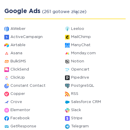
Google Ads
(261 gotowe złącze)
AWeber
Leeloo
ActiveCampaign
MailChimp
Airtable
ManyChat
Asana
Monday.com
BulkSMS
Notion
ClickSend
Opencart
ClickUp
Pipedrive
Constant Contact
PostgreSQL
Copper
RSS
Crove
Salesforce CRM
Elementor
Slack
Facebook
Stripe
GetResponse
Telegram