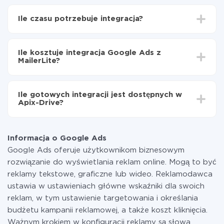
Najpierw
zarejestruj się w ApiX-Drive
Wybierz, jakie dane przenieść z Google Ads do
Ile czasu potrzebuje integracja?
MailerLite
Włącz aktualizację
W zależności od systemu, z którym będziesz
Teraz dane będą automatycznie przesyłane z
integrować, czas konfiguracji może się różnić i wynosić
Google Ads do MailerLite
Ile kosztuje integracja Google Ads z
od 5 do 30 minut. Konfiguracja zajmuje średnio 10-15
MailerLite?
minut.
Za właśnie integrację nie musisz płacić nic, a cała
funkcjonalność jest dostępna we wszystkich taryfach.
Ile gotowych integracji jest dostępnych w
Płacisz tylko za ilość danych, która faktycznie jest
Apix-Drive?
przekazywana z jednego z Twoich systemów do
drugiego za pośrednictwem naszej usługi. Jeśli
W tej chwili zakończyliśmy 296+ integracji oprócz
dysponujesz niewielką ilością danych miesięcznie,
Google Ads i MailerLite
możesz bezpiecznie skorzystać z darmowej taryfy lub
Informacja o Google Ads
w razie potrzeby przełączyć się na płatną. Więcej
Google Ads oferuje użytkownikom biznesowym
informacji o
taryfach
.
rozwiązanie do wyświetlania reklam online. Mogą to być
reklamy tekstowe, graficzne lub wideo. Reklamodawca
ustawia w ustawieniach główne wskaźniki dla swoich
reklam, w tym ustawienie targetowania i określania
budżetu kampanii reklamowej, a także koszt kliknięcia.
Ważnym krokiem w konfiguracji reklamy są słowa