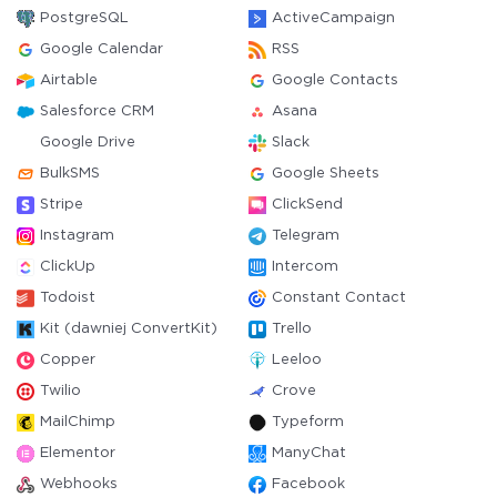
PostgreSQL
ActiveCampaign
Google Calendar
RSS
Airtable
Google Contacts
Salesforce CRM
Asana
Google Drive
Slack
BulkSMS
Google Sheets
Stripe
ClickSend
Instagram
Telegram
ClickUp
Intercom
Todoist
Constant Contact
Kit (dawniej ConvertKit)
Trello
Copper
Leeloo
Twilio
Crove
MailChimp
Typeform
Elementor
ManyChat
Webhooks
Facebook