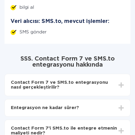
bilgi al
Veri alıcısı: SMS.to, mevcut işlemler:
SMS gönder
SSS. Contact Form 7 ve SMS.to
entegrasyonu hakkında
Contact Form 7 ve SMS.to entegrasyonu
nasıl gerçekleştirilir?
İlk olarak,
'ı ApiX-Drive
'a kaydetmeniz gerekir.
Contact Form 7'den SMS.to'ye hangi verilerin
Entegrasyon ne kadar sürer?
aktarılacağını seçin
Otomatik güncellemeyi aç
Entegre etmek istediğiniz sisteme bağlı olarak kurulum
Artık veriler otomatik olarak Contact Form 7'den
süresi 5 ile 30 dakika arasında değişebilir. Ortalama
SMS.to'ye aktarılacaktır.
Contact Form 7'i SMS.to ile entegre etmenin
olarak, 10-15 dakika sürer.
maliyeti nedir?