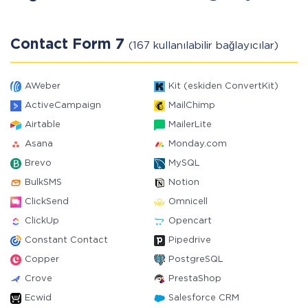
Contact Form 7
(167 kullanılabilir bağlayıcılar)
AWeber
Kit (eskiden ConvertKit)
ActiveCampaign
MailChimp
Airtable
MailerLite
Asana
Monday.com
Brevo
MySQL
BulkSMS
Notion
ClickSend
Omnicell
ClickUp
Opencart
Constant Contact
Pipedrive
Copper
PostgreSQL
Crove
PrestaShop
Ecwid
Salesforce CRM