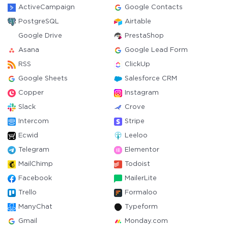
ActiveCampaign
Google Contacts
PostgreSQL
Airtable
Google Drive
PrestaShop
Asana
Google Lead Form
RSS
ClickUp
Google Sheets
Salesforce CRM
Copper
Instagram
Slack
Crove
Intercom
Stripe
Ecwid
Leeloo
Telegram
Elementor
MailChimp
Todoist
Facebook
MailerLite
Trello
Formaloo
ManyChat
Typeform
Gmail
Monday.com