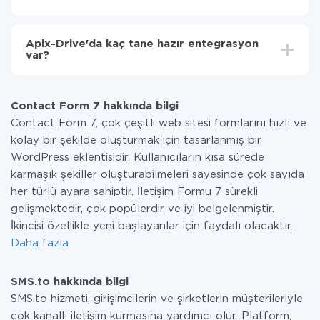
Tüm işlevler tüm tarife planlarında mevcut olduğundan
entegrasyon için ödeme yapmanız gerekmez.
Apix-Drive'da kaç tane hazır entegrasyon
Hizmetimiz aracılığıyla yalnızca bir sisteminizden
var?
diğerine aktarılan veri miktarı için ödeme yaparsınız.
Ayda az miktarda veriye sahipseniz, ücretsiz bir plan
Şu anda Contact Form 7 ve SMS.to yanında 296 +
kullanabilir ve gerekirse ücretli bir plana geçebilirsiniz.
entegrasyonlarımız var
tarifeleri
hakkında daha fazla bilgi.
Contact Form 7 hakkında bilgi
Contact Form 7, çok çeşitli web sitesi formlarını hızlı ve
kolay bir şekilde oluşturmak için tasarlanmış bir
WordPress eklentisidir. Kullanıcıların kısa sürede
karmaşık şekiller oluşturabilmeleri sayesinde çok sayıda
her türlü ayara sahiptir. İletişim Formu 7 sürekli
gelişmektedir, çok popülerdir ve iyi belgelenmiştir.
İkincisi özellikle yeni başlayanlar için faydalı olacaktır.
Daha fazla
SMS.to hakkında bilgi
SMS.to hizmeti, girişimcilerin ve şirketlerin müşterileriyle
çok kanallı iletişim kurmasına yardımcı olur. Platform,