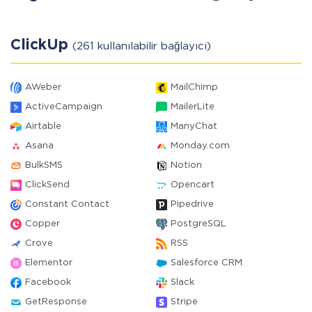
ClickUp
(261 kullanılabilir bağlayıcı)
AWeber
MailChimp
ActiveCampaign
MailerLite
Airtable
ManyChat
Asana
Monday.com
BulkSMS
Notion
ClickSend
Opencart
Constant Contact
Pipedrive
Copper
PostgreSQL
Crove
RSS
Elementor
Salesforce CRM
Facebook
Slack
GetResponse
Stripe