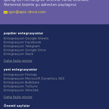
fikirlerinizi bizimle şu adresten paylaşınız:
igor@apix-drive.com
popüler entegrasyonlar
Entegrasyon Google Sheets
Entegrasyon Facebook
Entegrasyon Telegram
Entegrasyon Google Drive
Entegrasyon Slack
Entegrasyon MailChimp
Daha fazla göster
Entegrasyon Gmail
Entegrasyon Trello
Entegrasyon ClickUp
yeni entegrasyonlar
Entegrasyon Airtable
Entegrasyon Finmap
Entegrasyon Google Contacts
Entegrasyon Microsoft Dynamics 365
Entegrasyon OpenAI (ChatGPT)
Entegrasyon BulkGate
Entegrasyon Instagram
Entegrasyon TxtSync
Entegrasyon ActiveCampaign
Entegrasyon Wire2Air
Entegrasyon Typeform
Entegrasyon Corezoid
Entegrasyon Salesforce CRM
Daha fazla göster
Entegrasyon Infobip
Entegrasyon Monday.com
Entegrasyon Instasent
Entegrasyon Notion
Entegrasyon AtomPark
Önemli sayfalar
Entegrasyon Stripe