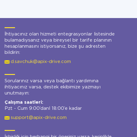
İhtiyacınız olan hizmeti entegrasyonlar listesinde
bulamadıysanız veya bireysel bir tarife planının
hesaplanmasını istiyorsanız, bize şu adresten
bildirin:
d.savchuk@apix-drive.com
Sorularınız varsa veya bağlantı yardımına
ihtiyacınız varsa, destek ekibimize yazmayı
unutmayın:
Çalışma saatleri:
Pzt - Cum 9:00’danl 18:00’e kadar
support@apix-drive.com
İşbirliği için herhangi bir öneriniz varsa, kesinlikle