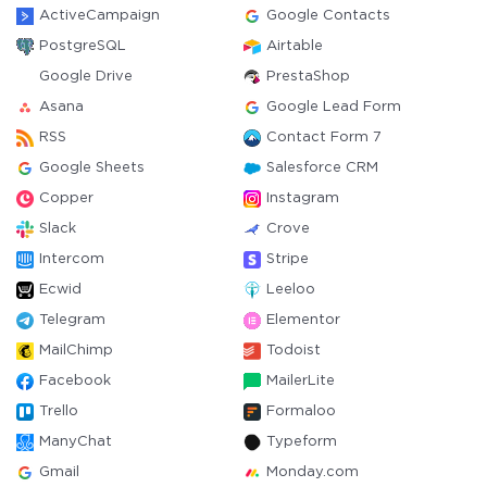
ActiveCampaign
Google Contacts
PostgreSQL
Airtable
Google Drive
PrestaShop
Asana
Google Lead Form
RSS
Contact Form 7
Google Sheets
Salesforce CRM
Copper
Instagram
Slack
Crove
Intercom
Stripe
Ecwid
Leeloo
Telegram
Elementor
MailChimp
Todoist
Facebook
MailerLite
Trello
Formaloo
ManyChat
Typeform
Gmail
Monday.com