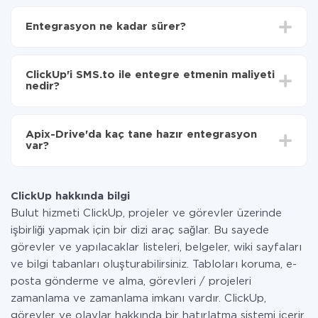
İlk olarak,
'ı ApiX-Drive
'a kaydetmeniz gerekir.
ClickUp'den SMS.to'ye hangi verilerin aktarılacağını
Entegrasyon ne kadar sürer?
seçin
Otomatik güncellemeyi aç
Entegre etmek istediğiniz sisteme bağlı olarak kurulum
Artık veriler otomatik olarak ClickUp'den SMS.to'ye
süresi 5 ile 30 dakika arasında değişebilir. Ortalama
aktarılacaktır.
ClickUp'i SMS.to ile entegre etmenin maliyeti
olarak, 10-15 dakika sürer.
nedir?
Tüm işlevler tüm tarife planlarında mevcut olduğundan
entegrasyon için ödeme yapmanız gerekmez.
Apix-Drive'da kaç tane hazır entegrasyon
Hizmetimiz aracılığıyla yalnızca bir sisteminizden
var?
diğerine aktarılan veri miktarı için ödeme yaparsınız.
Ayda az miktarda veriye sahipseniz, ücretsiz bir plan
Şu anda ClickUp ve SMS.to yanında 296 +
kullanabilir ve gerekirse ücretli bir plana geçebilirsiniz.
entegrasyonlarımız var
tarifeleri
hakkında daha fazla bilgi.
ClickUp hakkında bilgi
Bulut hizmeti ClickUp, projeler ve görevler üzerinde
işbirliği yapmak için bir dizi araç sağlar. Bu sayede
görevler ve yapılacaklar listeleri, belgeler, wiki sayfaları
ve bilgi tabanları oluşturabilirsiniz. Tabloları koruma, e-
posta gönderme ve alma, görevleri / projeleri
zamanlama ve zamanlama imkanı vardır. ClickUp,
görevler ve olaylar hakkında bir hatırlatma sistemi içerir,