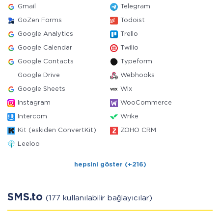
Gmail
Telegram
GoZen Forms
Todoist
Google Analytics
Trello
Google Calendar
Twilio
Google Contacts
Typeform
Google Drive
Webhooks
Google Sheets
Wix
Instagram
WooCommerce
Intercom
Wrike
Kit (eskiden ConvertKit)
ZOHO CRM
Leeloo
hepsini göster (+216)
SMS.to
(177 kullanılabilir bağlayıcılar)