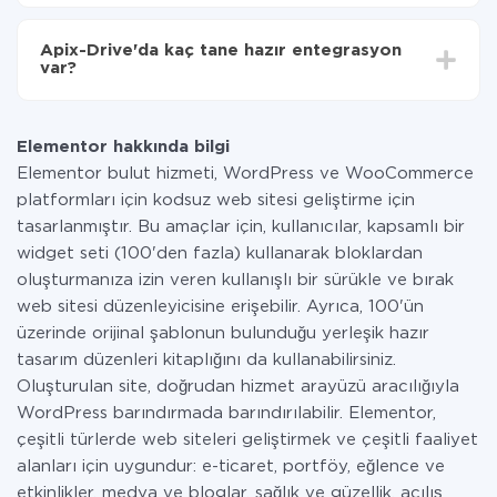
Tüm işlevler tüm tarife planlarında mevcut olduğundan
entegrasyon için ödeme yapmanız gerekmez.
Apix-Drive'da kaç tane hazır entegrasyon
Hizmetimiz aracılığıyla yalnızca bir sisteminizden
var?
diğerine aktarılan veri miktarı için ödeme yaparsınız.
Ayda az miktarda veriye sahipseniz, ücretsiz bir plan
Şu anda Elementor ve SMS.to yanında 296 +
kullanabilir ve gerekirse ücretli bir plana geçebilirsiniz.
entegrasyonlarımız var
tarifeleri
hakkında daha fazla bilgi.
Elementor hakkında bilgi
Elementor bulut hizmeti, WordPress ve WooCommerce
platformları için kodsuz web sitesi geliştirme için
tasarlanmıştır. Bu amaçlar için, kullanıcılar, kapsamlı bir
widget seti (100'den fazla) kullanarak bloklardan
oluşturmanıza izin veren kullanışlı bir sürükle ve bırak
web sitesi düzenleyicisine erişebilir. Ayrıca, 100'ün
üzerinde orijinal şablonun bulunduğu yerleşik hazır
tasarım düzenleri kitaplığını da kullanabilirsiniz.
Oluşturulan site, doğrudan hizmet arayüzü aracılığıyla
WordPress barındırmada barındırılabilir. Elementor,
çeşitli türlerde web siteleri geliştirmek ve çeşitli faaliyet
alanları için uygundur: e-ticaret, portföy, eğlence ve
etkinlikler, medya ve bloglar, sağlık ve güzellik, açılış