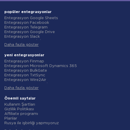
popüler entegrasyonlar
Entegrasyon Google Sheets
Entegrasyon Facebook
Entegrasyon Telegram
Entegrasyon Google Drive
Entegrasyon Slack
Entegrasyon MailChimp
Daha fazla göster
Entegrasyon Gmail
Entegrasyon Trello
Entegrasyon ClickUp
yeni entegrasyonlar
Entegrasyon Airtable
Entegrasyon Finmap
Entegrasyon Google Contacts
Entegrasyon Microsoft Dynamics 365
Entegrasyon OpenAI (ChatGPT)
Entegrasyon BulkGate
Entegrasyon Instagram
Entegrasyon TxtSync
Entegrasyon ActiveCampaign
Entegrasyon Wire2Air
Entegrasyon Typeform
Entegrasyon Corezoid
Entegrasyon Salesforce CRM
Daha fazla göster
Entegrasyon Infobip
Entegrasyon Monday.com
Entegrasyon Instasent
Entegrasyon Notion
Entegrasyon AtomPark
Önemli sayfalar
Entegrasyon Stripe
Entegrasyon TXTImpact
Kullanım Şartları
Entegrasyon AWeber
Entegrasyon Campaign Monitor
Gizlilik Politikası
Entegrasyon Asana
Entegrasyon CM.com
Affiliate programı
Entegrasyon ZOHO CRM
Entegrasyon D7 Networks
Planlar
Entegrasyon Webhooks
Entegrasyon SMS.to
Rusya ile işbirliği yapmıyoruz
Entegrasyon GetResponse
Entegrasyon SMSGlobal
Veri işleme sözleşmesi
Entegrasyon WooCommerce