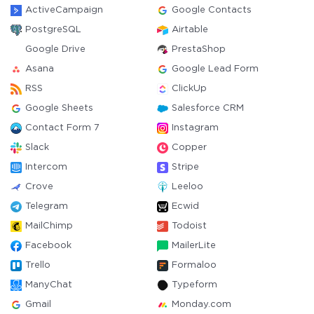
ActiveCampaign
Google Contacts
PostgreSQL
Airtable
Google Drive
PrestaShop
Asana
Google Lead Form
RSS
ClickUp
Google Sheets
Salesforce CRM
Contact Form 7
Instagram
Slack
Copper
Intercom
Stripe
Crove
Leeloo
Telegram
Ecwid
MailChimp
Todoist
Facebook
MailerLite
Trello
Formaloo
ManyChat
Typeform
Gmail
Monday.com