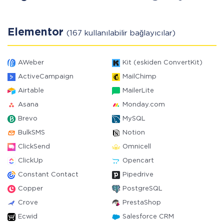
Elementor
(167 kullanılabilir bağlayıcılar)
AWeber
Kit (eskiden ConvertKit)
ActiveCampaign
MailChimp
Airtable
MailerLite
Asana
Monday.com
Brevo
MySQL
BulkSMS
Notion
ClickSend
Omnicell
ClickUp
Opencart
Constant Contact
Pipedrive
Copper
PostgreSQL
Crove
PrestaShop
Ecwid
Salesforce CRM