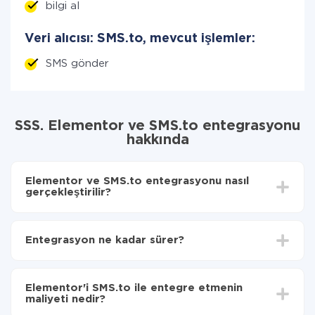
bilgi al
Veri alıcısı: SMS.to, mevcut işlemler:
SMS gönder
SSS. Elementor ve SMS.to entegrasyonu
hakkında
Elementor ve SMS.to entegrasyonu nasıl
gerçekleştirilir?
İlk olarak,
'ı ApiX-Drive
'a kaydetmeniz gerekir.
Elementor'den SMS.to'ye hangi verilerin
Entegrasyon ne kadar sürer?
aktarılacağını seçin
Otomatik güncellemeyi aç
Entegre etmek istediğiniz sisteme bağlı olarak kurulum
Artık veriler otomatik olarak Elementor'den
süresi 5 ile 30 dakika arasında değişebilir. Ortalama
SMS.to'ye aktarılacaktır.
Elementor'i SMS.to ile entegre etmenin
olarak, 10-15 dakika sürer.
maliyeti nedir?