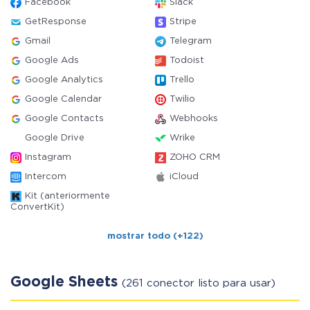
Facebook
Slack
GetResponse
Stripe
Gmail
Telegram
Google Ads
Todoist
Google Analytics
Trello
Google Calendar
Twilio
Google Contacts
Webhooks
Google Drive
Wrike
Instagram
ZOHO CRM
Intercom
iCloud
Kit (anteriormente
ConvertKit)
mostrar todo (+122)
Google Sheets
(261 conector listo para usar)