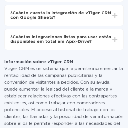
Sheets
Dependiendo del sistema con el que usted hará la
Active la actualización automática
integración, el tiempo de configuración puede variar y
Ahora los datos se transferirán automáticamente
¿Cuánto cuesta la integración de vTiger CRM
oscilar entre 5 y 30 minutos. En promedio, la
de vTiger CRM a Google Sheets
con Google Sheets?
configuración tarda entre 10 y 15 minutos.
No es necesario pagar nada por la integración en sí, y
toda las funcionalidades están disponibles en todas las
¿Cuántas integraciones listas para usar están
tarifas. Usted solo paga por la cantidad de datos que
disponibles em total em Apix-Drive?
realmente se transfieren de uno de sus sistemas a otro
a través de nuestro servicio. Si usted tiene una
Por el momento, tenemos listas para usar296 +
pequeña cantidad de datos por mes, puede usar de
integraciones además de vTiger CRM y Google Sheets
manera segura un plan de tarifa gratuita o cambiar a
Información sobre vTiger CRM
uno de pago, si es necesario. Más detalles sobre
Vtiger CRM es un sistema que le permite incrementar la
tarifas
.
rentabilidad de las campañas publicitarias y la
conversión de visitantes a pedidos. Con su ayuda,
puede aumentar la lealtad del cliente a la marca y
establecer relaciones efectivas con las contrapartes
existentes, así como trabajar con compradores
potenciales. El acceso al historial de trabajo con los
clientes, las llamadas y la posibilidad de ver información
sobre ellos le permite responder a las necesidades del