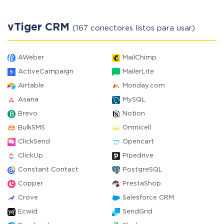
vTiger CRM
(167 conectores listos para usar)
AWeber
MailChimp
ActiveCampaign
MailerLite
Airtable
Monday.com
Asana
MySQL
Brevo
Notion
BulkSMS
Omnicell
ClickSend
Opencart
ClickUp
Pipedrive
Constant Contact
PostgreSQL
Copper
PrestaShop
Crove
Salesforce CRM
Ecwid
SendGrid