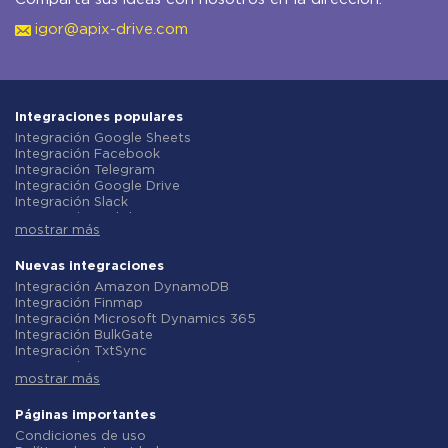
igor@apix-drive.com
Integraciones populares
Integración Google Sheets
Integración Facebook
Integración Telegram
Integración Google Drive
Integración Slack
Integración MailChimp
mostrar más
Integración Gmail
Integración Trello
Integración ClickUp
Nuevas integraciones
Integración Airtable
Integración Amazon DynamoDB
Integración Google Contacts
Integración Finmap
Integración OpenAI (ChatGPT)
Integración Microsoft Dynamics 365
Integración Instagram
Integración BulkGate
Integración ActiveCampaign
Integración TxtSync
Integración Typeform
Integración Wire2Air
Integración Salesforce CRM
mostrar más
Integración Corezoid
Integración Monday.com
Integración Infobip
Integración Notion
Integración Instasent
Páginas importantes
Integración Stripe
Integración AtomPark
Condiciones de uso
Integración AWeber
Integración TXTImpact