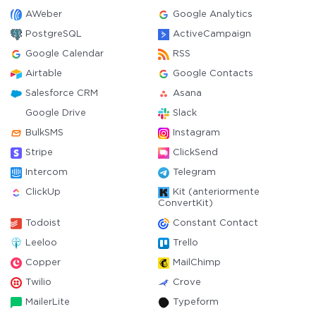
AWeber
Google Analytics
PostgreSQL
ActiveCampaign
Google Calendar
RSS
Airtable
Google Contacts
Salesforce CRM
Asana
Google Drive
Slack
BulkSMS
Instagram
Stripe
ClickSend
Intercom
Telegram
ClickUp
Kit (anteriormente
ConvertKit)
Todoist
Constant Contact
Leeloo
Trello
Copper
MailChimp
Twilio
Crove
MailerLite
Typeform