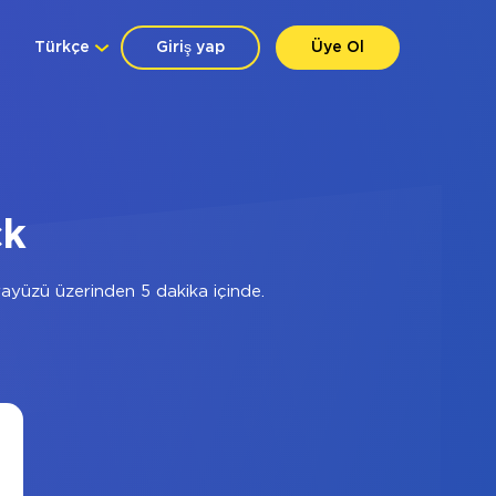
Türkçe
Giriş yap
Üye Ol
ck
yüzü üzerinden 5 dakika içinde.