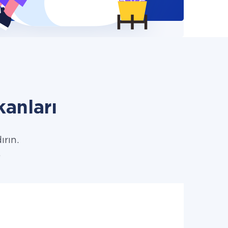
anları
ırın.
.