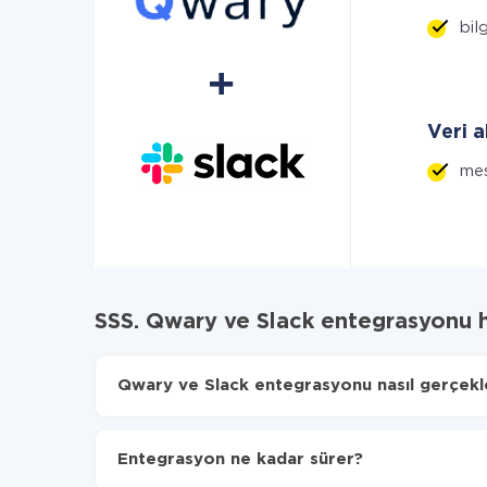
bilg
Veri a
mes
SSS. Qwary ve Slack entegrasyonu 
Qwary ve Slack entegrasyonu nasıl gerçekleş
İlk olarak,
'ı ApiX-Drive
'a kaydetmeniz gerekir.
Qwary'den Slack'ye hangi verilerin aktarılacağın
Entegrasyon ne kadar sürer?
Otomatik güncellemeyi aç
Artık veriler otomatik olarak Qwary'den Slack'ye