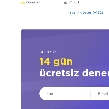
Omnicell
iCloud
hepsini göster (+122)
sınırsız
14 gün
ücretsiz dene