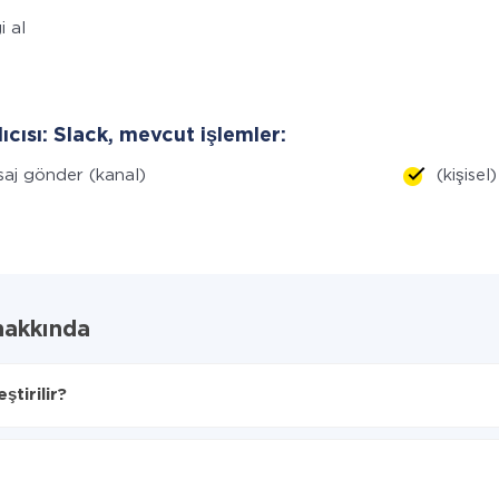
i al
lıcısı: Slack, mevcut işlemler:
aj gönder (kanal)
(kişise
hakkında
tirilir?
ı seçin
 aktarılacaktır.