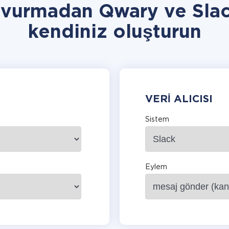
şvurmadan Qwary ve Sla
kendiniz oluşturun
VERI ALICISI
Sistem
Eylem