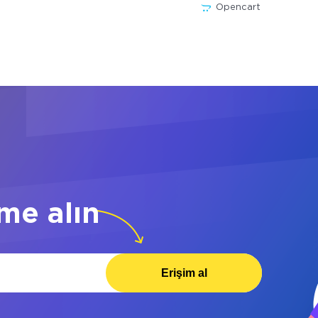
Opencart
me alın
Erişim al