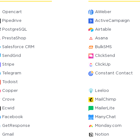
Opencart
AWeber
Pipedrive
ActiveCampaign
PostgreSQL
Airtable
PrestaShop
Asana
Salesforce CRM
BulkSMS
SendGrid
ClickSend
Stripe
ClickUp
Telegram
Constant Contact
Todoist
Copper
Leeloo
Crove
MailChimp
Ecwid
MailerLite
Facebook
ManyChat
GetResponse
Monday.com
Gmail
Notion