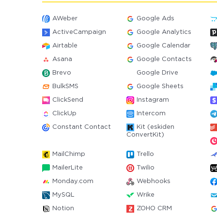
AWeber
Google Ads
ActiveCampaign
Google Analytics
Airtable
Google Calendar
Asana
Google Contacts
Brevo
Google Drive
BulkSMS
Google Sheets
ClickSend
Instagram
ClickUp
Intercom
Constant Contact
Kit (eskiden
ConvertKit)
MailChimp
Trello
MailerLite
Twilio
Monday.com
Webhooks
MySQL
Wrike
Notion
ZOHO CRM