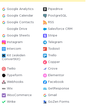
Google Analytics
Pipedrive
Google Calendar
PostgreSQL
Google Contacts
RSS
Google Drive
Salesforce CRM
Google Sheets
Stripe
Instagram
Telegram
Intercom
Todoist
Kit (eskiden
Trello
ConvertKit)
Copper
Twilio
Crove
Typeform
Elementor
Webhooks
Facebook
Wix
GetResponse
WooCommerce
Gmail
Wrike
GoZen Forms