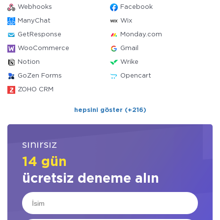
Webhooks
Facebook
ManyChat
Wix
GetResponse
Monday.com
WooCommerce
Gmail
Notion
Wrike
GoZen Forms
Opencart
ZOHO CRM
hepsini göster (+216)
sınırsız
14 gün
ücretsiz deneme alın