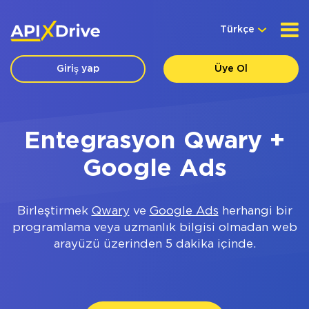
Türkçe
Giriş yap
Üye Ol
Entegrasyon Qwary +
Google Ads
Birleştirmek
Qwary
ve
Google Ads
herhangi bir
programlama veya uzmanlık bilgisi olmadan web
arayüzü üzerinden 5 dakika içinde.