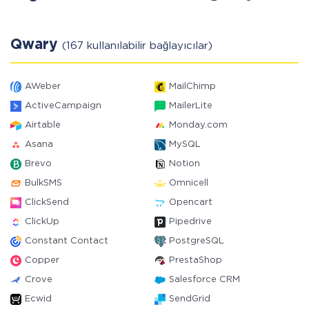
Qwary
(167 kullanılabilir bağlayıcılar)
AWeber
MailChimp
ActiveCampaign
MailerLite
Airtable
Monday.com
Asana
MySQL
Brevo
Notion
BulkSMS
Omnicell
ClickSend
Opencart
ClickUp
Pipedrive
Constant Contact
PostgreSQL
Copper
PrestaShop
Crove
Salesforce CRM
Ecwid
SendGrid