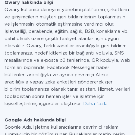
Qwary hakkında bilgi
Qwary kullanıcı deneyimi yönetimi platformu, şirketlerin
ve girişimcilerin müşteri geri bildirimlerinin toplanmasını
ve işlenmesini otomatikleştirmesine yardımcı olur.
İşlevselliği, perakende, eğitim, sağlık, B2B, konaklama vb.
dahil olmak üzere çeşitli faaliyet alanları için uygun
olacaktır. Qwary, farklı kanallar aracılığıyla geri bildirim
toplamanıza, hedef kitlenize bir bağlantı yoluyla, SMS
mesajlarında ve e-posta bültenlerinde, QR koduyla, web
formları biçiminde, Facebook Messenger haber
bültenleri aracılığıyla ve ayrıca çevrimiçi Alexa
aracılığıyla yapay zeka anketleri göndererek geri
bildirim toplamanıza olanak tanır. asistan. Hizmet, verileri
topladıktan sonra hemen işler ve işletme için
kişiselleştirilmiş içgörüler oluşturur.
Daha fazla
Google Ads hakkında bilgi
Google Ads, işletme kullanıcılarına çevrimiçi reklam
sunmak için bir çözüm sunar. Bu reklamlar metin, resim