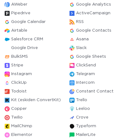
AWeber
Google Analytics
Pipedrive
ActiveCampaign
Google Calendar
RSS
Airtable
Google Contacts
Salesforce CRM
Asana
Google Drive
Slack
BulkSMS
Google Sheets
Stripe
ClickSend
Instagram
Telegram
ClickUp
Intercom
Todoist
Constant Contact
Kit (eskiden ConvertKit)
Trello
Copper
Leeloo
Twilio
Crove
MailChimp
Typeform
Elementor
MailerLite