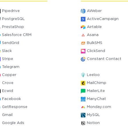
Pipedrive
AWeber
PostgreSQL
ActiveCampaign
PrestaShop
Airtable
Salesforce CRM
Asana
SendGrid
BulkSMS
Slack
ClickSend
Stripe
Constant Contact
Telegram
Copper
Leeloo
Crove
MailChimp
Ecwid
MailerLite
Facebook
ManyChat
GetResponse
Monday.com
Gmail
MySQL
Google Ads
Notion