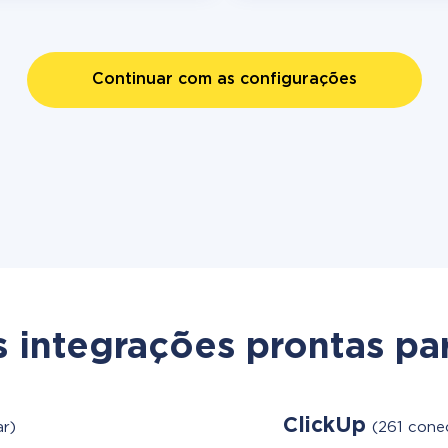
Continuar com as configurações
s integrações prontas par
ClickUp
ar)
(261 cone