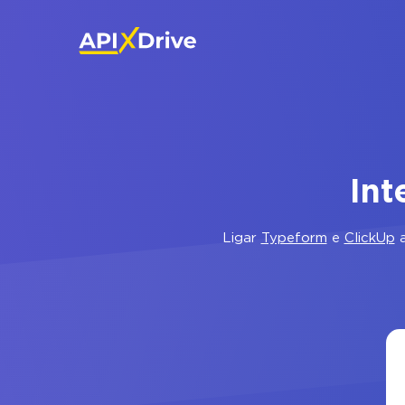
Int
Ligar
Typeform
e
ClickUp
a