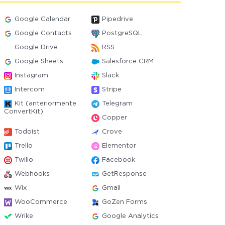
Google Calendar
Pipedrive
Google Contacts
PostgreSQL
Google Drive
RSS
Google Sheets
Salesforce CRM
Instagram
Slack
Intercom
Stripe
Kit (anteriormente
Telegram
ConvertKit)
Copper
Todoist
Crove
Trello
Elementor
Twilio
Facebook
Webhooks
GetResponse
Wix
Gmail
WooCommerce
GoZen Forms
Wrike
Google Analytics