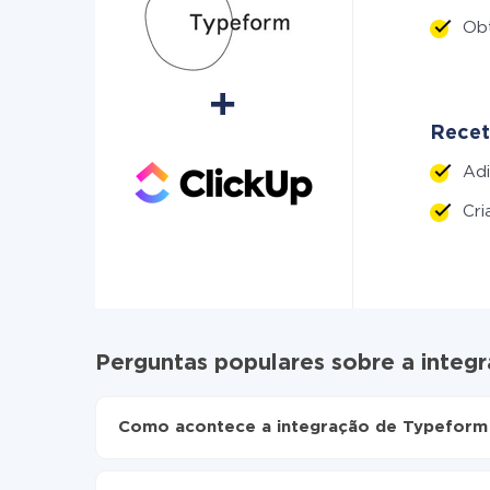
Ob
Recet
Ad
Cri
Perguntas populares sobre a integ
Como acontece a integração de Typeform 
Para começar é preciso
registar-se no ApiX-Dr
Escolha quais dados transferir de Typeform pa