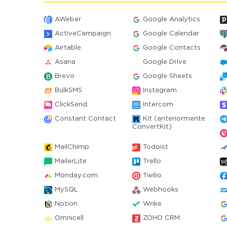
AWeber
Google Analytics
ActiveCampaign
Google Calendar
Airtable
Google Contacts
Asana
Google Drive
Brevo
Google Sheets
BulkSMS
Instagram
ClickSend
Intercom
Constant Contact
Kit (anteriormente
ConvertKit)
MailChimp
Todoist
MailerLite
Trello
Monday.com
Twilio
MySQL
Webhooks
Notion
Wrike
Omnicell
ZOHO CRM