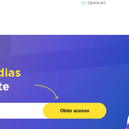
Opencart
dias
te
Obter acesso