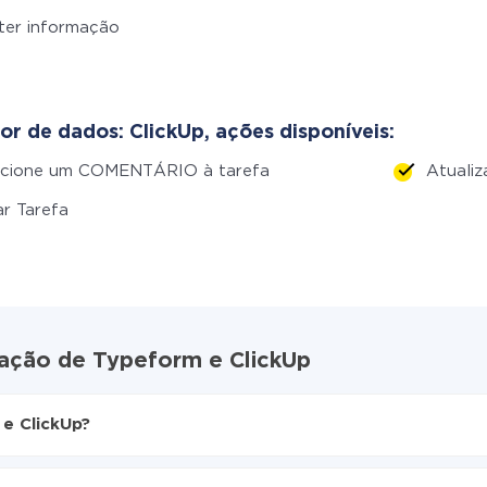
ter informação
or de dados: ClickUp, ações disponíveis:
icione um COMENTÁRIO à tarefa
Atuali
ar Tarefa
ração de Typeform e ClickUp
e ClickUp?
ive
ra ClickUp