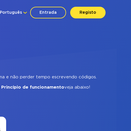
Português
Entrada
Registo
ema e não perder tempo escrevendo códigos.
.
Princípio de funcionamento
veja abaixo!
s