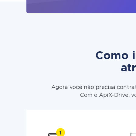
Como in
at
Agora você não precisa contra
Com o ApiX-Drive, v