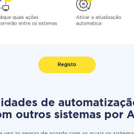
dique quais ações
Ativar a atualização
orrerão entre os sistemas
automática
Registo
lidades de automatizaçã
om outros sistemas por A
 vez as regras de acordo com as quais os sistema