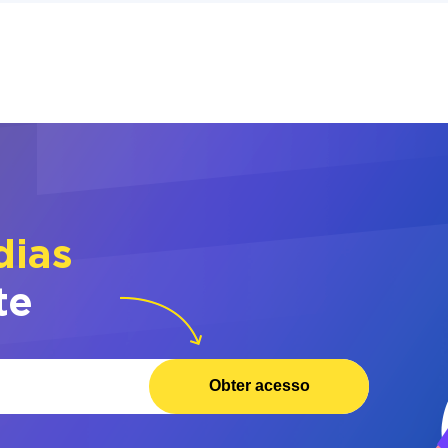
dias
te
Obter acesso