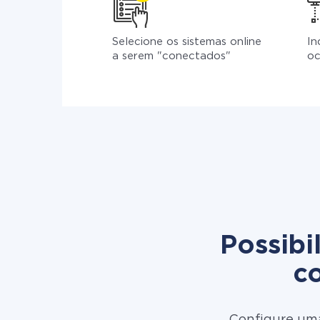
Selecione os sistemas online
In
a serem "conectados"
oc
Possibi
c
Configure uma