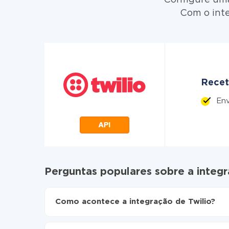
Com o inte
Receto
Env
Perguntas populares sobre a integ
Como acontece a integração de Twilio?
Para começar é preciso
se registar no ApiX-Dr