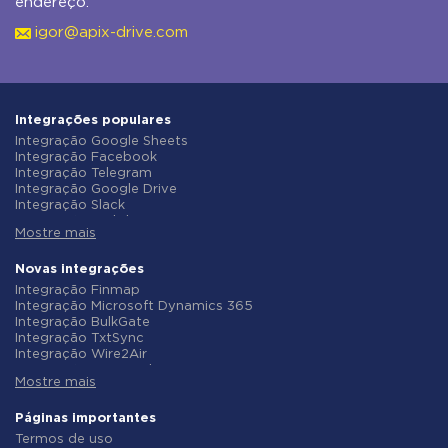
endereço:
igor@apix-drive.com
Integrações populares
Integração Google Sheets
Integração Facebook
Integração Telegram
Integração Google Drive
Integração Slack
Integração MailChimp
Mostre mais
Integração Gmail
Integração Trello
Integração ClickUp
Novas integrações
Integração Airtable
Integração Finmap
Integração Google Contacts
Integração Microsoft Dynamics 365
Integração OpenAI (ChatGPT)
Integração BulkGate
Integração Instagram
Integração TxtSync
Integração ActiveCampaign
Integração Wire2Air
Integração Typeform
Integração Corezoid
Integração Salesforce CRM
Mostre mais
Integração Infobip
Integração Monday.com
Integração Instasent
Integração Notion
Integração AtomPark
Páginas importantes
Integração Stripe
Integração TXTImpact
Termos de uso
Integração AWeber