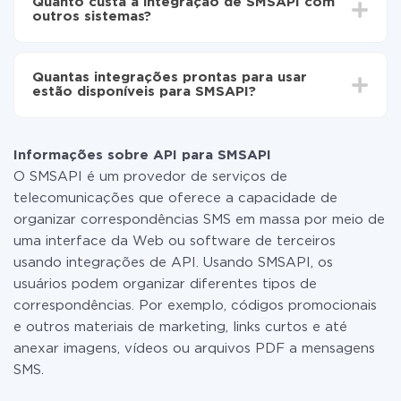
Quanto custa a integração de SMSAPI com
30 minutos. Em média, a configuração leva de 10 a 15
outro
outros sistemas?
minutos.
Ative a atualização automática
Agora os dados serão transferidos
Não é preciso pagar nada pela integração em si, e
automaticamente de um sistema para outro
todas as funcionalidades estão disponíveis em todas
Quantas integrações prontas para usar
as tarifas. Você paga apenas pela quantidade de
estão disponíveis para SMSAPI?
dados que é realmente transferida de um de seus
sistemas para outro por meio do nosso serviço. Se
No momento, temos prontas para usar335 integrações
você tem uma pequena quantidade de dados por mês,
de SMSAPI com outros sistemas
pode usar com segurança um plano de tarifa gratuita
Informações sobre API para SMSAPI
ou mudar para um de pago, se necessário. Mais
O SMSAPI é um provedor de serviços de
detalhes sobre
tarifas
.
telecomunicações que oferece a capacidade de
organizar correspondências SMS em massa por meio de
uma interface da Web ou software de terceiros
usando integrações de API. Usando SMSAPI, os
usuários podem organizar diferentes tipos de
correspondências. Por exemplo, códigos promocionais
e outros materiais de marketing, links curtos e até
anexar imagens, vídeos ou arquivos PDF a mensagens
SMS.