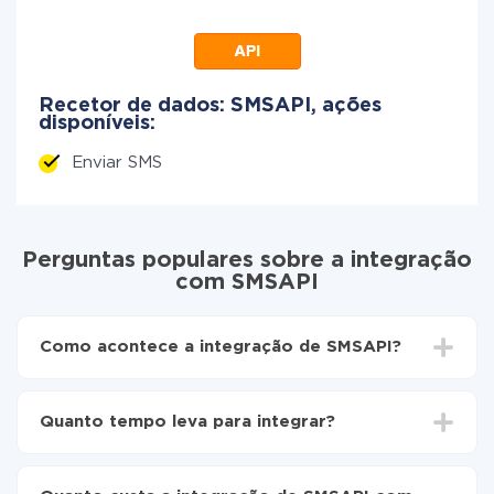
Recetor de dados: SMSAPI, ações
disponíveis:
Enviar SMS
Perguntas populares sobre a integração
com SMSAPI
Como acontece a integração de SMSAPI?
Para começar é preciso
se registar no ApiX-Drive
Em seguida, selecione na interface da web com
Quanto tempo leva para integrar?
qual serviço você precisa integrar SMSAPI
(atualmente estão disponíveis 335 conectores
Dependendo do sistema com o qual você vai integrar,
prontos para usar)
o tempo de configuração pode variar e estar entre 5 e
Escolha quais dados transferir de um sistema para