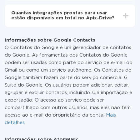
Não é preciso pagar nada pela integração em si, e
todas as funcionalidades estão disponíveis em todas
Quantas integrações prontas para usar
as tarifas. Você paga apenas pela quantidade de
estão disponíveis em total no Apix-Drive?
dados que é realmente transferida de um de seus
sistemas para outro por meio do nosso serviço. Se
No momento, temos prontas para usar296 +
você tem uma pequena quantidade de dados por mês,
integrações, além de Google Contacts e AtomPark
pode usar com segurança um plano de tarifa gratuita
Informações sobre Google Contacts
ou mudar para um de pago, se necessário. Mais
O Contatos do Google é um gerenciador de contatos
detalhes sobre
tarifas
.
do Google. As ferramentas dos Contatos do Google
podem ser usadas como parte do serviço de e-mail do
Gmail ou como um serviço autônomo. Os Contatos do
Google também fazem parte do serviço comercial G
Suite do Google. Os usuários podem adicionar, editar,
agrupar e excluir contatos, incluindo sua importação e
exportação. O acesso ao serviço pode ser
compartilhado com outros usuários, mas eles não têm
acesso ao e-mail do proprietário da conta.
Mais
detalhes
Informações sobre AtomPark