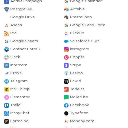
ActiveCampaign
Google Calendar
PostgreSQL
Airtable
Google Drive
PrestaShop
Asana
Google Lead Form
RSS
ClickUp
Google Sheets
Salesforce CRM
Contact Form 7
Instagram
Slack
Copper
Intercom
Stripe
Crove
Leeloo
Telegram
Ecwid
MailChimp
Todoist
Elementor
MailerLite
Trello
Facebook
ManyChat
Typeform
Formaloo
Monday.com