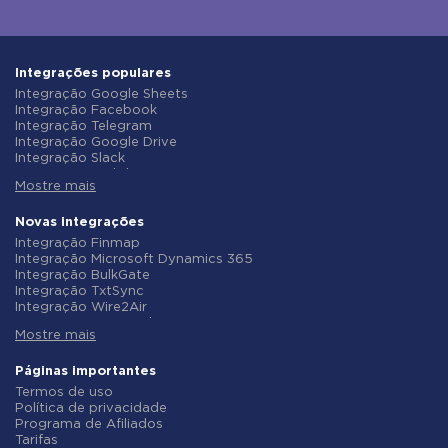
Integrações populares
Integração Google Sheets
Integração Facebook
Integração Telegram
Integração Google Drive
Integração Slack
Integração MailChimp
Mostre mais
Integração Gmail
Integração Trello
Integração ClickUp
Novas integrações
Integração Airtable
Integração Finmap
Integração Google Contacts
Integração Microsoft Dynamics 365
Integração OpenAI (ChatGPT)
Integração BulkGate
Integração Instagram
Integração TxtSync
Integração ActiveCampaign
Integração Wire2Air
Integração Typeform
Integração Corezoid
Integração Salesforce CRM
Mostre mais
Integração Infobip
Integração Monday.com
Integração Instasent
Integração Notion
Integração AtomPark
Páginas importantes
Integração Stripe
Integração TXTImpact
Termos de uso
Integração AWeber
Integração Campaign Monitor
Política de privacidade
Integração Asana
Integração CM.com
Programa de Afiliados
Integração ZOHO CRM
Integração D7 Networks
Tarifas
Integração Webhooks