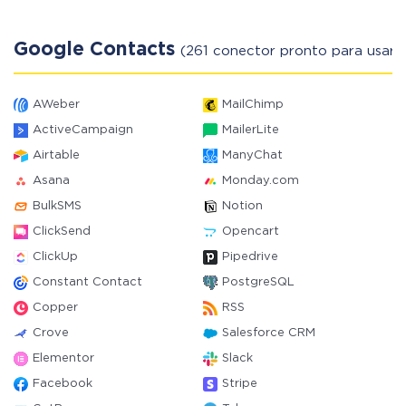
Google Contacts
(261 conector pronto para usar)
AWeber
MailChimp
ActiveCampaign
MailerLite
Airtable
ManyChat
Asana
Monday.com
BulkSMS
Notion
ClickSend
Opencart
ClickUp
Pipedrive
Constant Contact
PostgreSQL
Copper
RSS
Crove
Salesforce CRM
Elementor
Slack
Facebook
Stripe