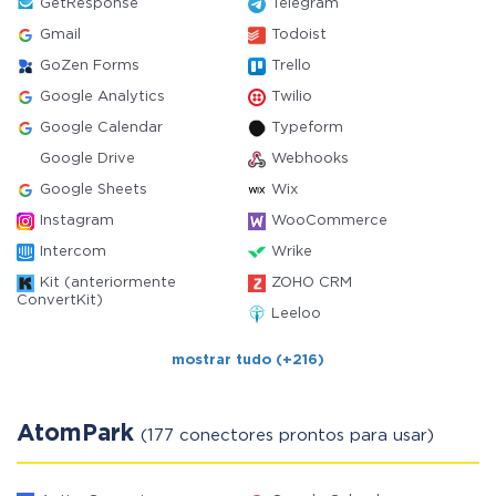
GetResponse
Telegram
Gmail
Todoist
GoZen Forms
Trello
Google Analytics
Twilio
Google Calendar
Typeform
Google Drive
Webhooks
Google Sheets
Wix
Instagram
WooCommerce
Intercom
Wrike
Kit (anteriormente
ZOHO CRM
ConvertKit)
Leeloo
mostrar tudo (+216)
AtomPark
(177 conectores prontos para usar)