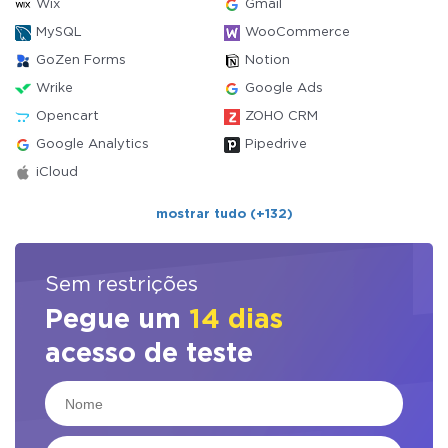
Wix
Gmail
MySQL
WooCommerce
GoZen Forms
Notion
Wrike
Google Ads
Opencart
ZOHO CRM
Google Analytics
Pipedrive
iCloud
mostrar tudo (+132)
Sem restrições
Pegue um
14 dias
acesso de teste