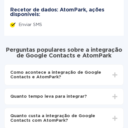
Recetor de dados: AtomPark, ações
disponíveis:
Enviar SMS
Perguntas populares sobre a integração
de Google Contacts e AtomPark
Como acontece a integração de Google
Contacts e AtomPark?
Para começar é preciso
registar-se no ApiX-Drive
Escolha quais dados transferir de Google Contacts
Quanto tempo leva para integrar?
para AtomPark
Ative a atualização automática
Dependendo do sistema com o qual você vai integrar,
Agora os dados serão transferidos
o tempo de configuração pode variar e estar entre 5 e
automaticamente de Google Contacts para
Quanto custa a integração de Google
30 minutos. Em média, a configuração leva de 10 a 15
AtomPark
Contacts com AtomPark?
minutos.